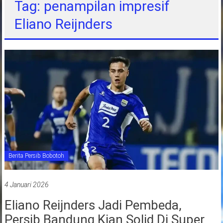
Tag: penampilan impresif
jawa
Eliano Reijnders
barat
indonesia
Berita Persib Bobotoh
4 Januari 2026
Eliano Reijnders Jadi Pembeda,
Persib Bandung Kian Solid Di Super