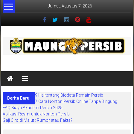
Lompat
Jumat, Agustus 7, 2026
ke
konten
MaungPersib
Maung
Persib
adalah
9 Hal tentang Biodata Pemain Persib
situs
Berita Baru:
7 Cara Nonton Persib Online Tanpa Bingung
berita
FAQ Biaya Akademi Persib 2025
khusus
Aplikasi Resmi untuk Nonton Persib
sepakbola
Gaji Ciro di Malut : Rumor atau Fakta?
daerah
bandung