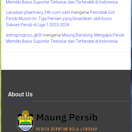
Memiliki Basis Suporter Terbesar dan Terfanatik di Indonesia
canadian pharmacy 24h com safe
mengenai
Pencetak Gol
Persib Musim Ini: Tiga Pemain yang Dinantikan Jadi Kunci
Sukses Persib di Liga 1 2023-2024
astroprognoz_gkSt
mengenai
Maung Bandung: Mengapa Persib
Memiliki Basis Suporter Terbesar dan Terfanatik di Indonesia
About Us