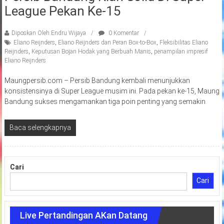
League Pekan Ke-15
Diposkan Oleh:Endru Wijaya
0 Komentar
Eliano Reijnders
,
Eliano Reijnders dan Peran Box-to-Box
,
Fleksibilitas Eliano
Reijnders
,
Keputusan Bojan Hodak yang Berbuah Manis
,
penampilan impresif
Eliano Reijnders
Maungpersib.com – Persib Bandung kembali menunjukkan
konsistensinya di Super League musim ini. Pada pekan ke-15, Maung
Bandung sukses mengamankan tiga poin penting yang semakin
Baca selengkapnya
Cari
Cari
Live Pertandingan AKan Datang