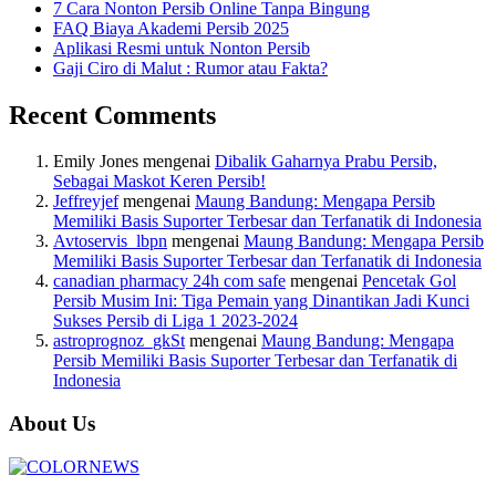
7 Cara Nonton Persib Online Tanpa Bingung
FAQ Biaya Akademi Persib 2025
Aplikasi Resmi untuk Nonton Persib
Gaji Ciro di Malut : Rumor atau Fakta?
Recent Comments
Emily Jones
mengenai
Dibalik Gaharnya Prabu Persib,
Sebagai Maskot Keren Persib!
Jeffreyjef
mengenai
Maung Bandung: Mengapa Persib
Memiliki Basis Suporter Terbesar dan Terfanatik di Indonesia
Avtoservis_lbpn
mengenai
Maung Bandung: Mengapa Persib
Memiliki Basis Suporter Terbesar dan Terfanatik di Indonesia
canadian pharmacy 24h com safe
mengenai
Pencetak Gol
Persib Musim Ini: Tiga Pemain yang Dinantikan Jadi Kunci
Sukses Persib di Liga 1 2023-2024
astroprognoz_gkSt
mengenai
Maung Bandung: Mengapa
Persib Memiliki Basis Suporter Terbesar dan Terfanatik di
Indonesia
About Us