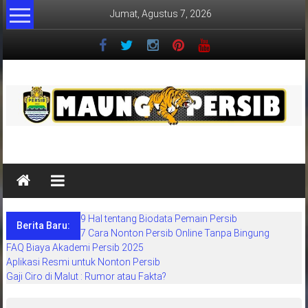
Lompat
Jumat, Agustus 7, 2026
ke
konten
MaungPersib
Maung
Persib
adalah
9 Hal tentang Biodata Pemain Persib
situs
Berita Baru:
7 Cara Nonton Persib Online Tanpa Bingung
berita
FAQ Biaya Akademi Persib 2025
khusus
Aplikasi Resmi untuk Nonton Persib
sepakbola
Gaji Ciro di Malut : Rumor atau Fakta?
daerah
bandung