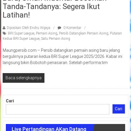
Tanda-Tandanya: Segera Ikut
Latihan!
Diposkan Oleh:Endru Wijaya
0 Komentar
BRI Super League
,
Pemain Asing
,
Persib Datangkan Pemain Asing
,
Putaran
Kedua BRI Super League
,
Satu Pemain Asing
Maungpersib.com – Persib datangkan pemain asing baru jelang
bergulirnya putaran kedua BRI Super League 2025/2026. Kabar ini
langsung bikin Bobotoh penasaran. Setelah performa tim
Baca selengkapnya
Cari
Cari
Live Pertandingan AKan Datang