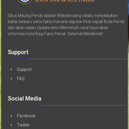
Situs Maung Persib adalah Website yang selalu menyediakan
kabar terbaru serta fakta menarik seputar Klub sepak Bola Persib
dan akan selalu Update demi Memenuhi rasa haus akan
informasi bola Bagi Fans Persib. Selamat Menikmati!
Support
Support
FAQ
Social Media
Facebook
Twitter