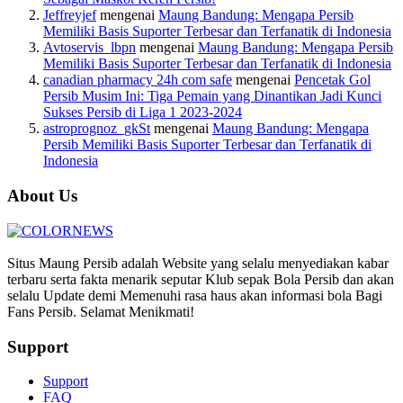
Jeffreyjef
mengenai
Maung Bandung: Mengapa Persib
Memiliki Basis Suporter Terbesar dan Terfanatik di Indonesia
Avtoservis_lbpn
mengenai
Maung Bandung: Mengapa Persib
Memiliki Basis Suporter Terbesar dan Terfanatik di Indonesia
canadian pharmacy 24h com safe
mengenai
Pencetak Gol
Persib Musim Ini: Tiga Pemain yang Dinantikan Jadi Kunci
Sukses Persib di Liga 1 2023-2024
astroprognoz_gkSt
mengenai
Maung Bandung: Mengapa
Persib Memiliki Basis Suporter Terbesar dan Terfanatik di
Indonesia
About Us
Situs Maung Persib adalah Website yang selalu menyediakan kabar
terbaru serta fakta menarik seputar Klub sepak Bola Persib dan akan
selalu Update demi Memenuhi rasa haus akan informasi bola Bagi
Fans Persib. Selamat Menikmati!
Support
Support
FAQ