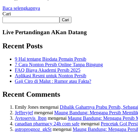
Baca selengkapnya
Cari
Cari
Live Pertandingan AKan Datang
Recent Posts
9 Hal tentang Biodata Pemain Persib
7 Cara Nonton Persib Online Tanpa Bingung
FAQ Biaya Akademi Persib 2025
Aplikasi Resmi untuk Nonton Persib
Gaji Ciro di Malut : Rumor atau Fakta?
Recent Comments
Emily Jones
mengenai
Dibalik Gaharnya Prabu Persib, Sebaga
Jeffreyjef
mengenai
Maung Bandung: Mengapa Persib Memiliki B
Avtoservis_lbpn
mengenai
Maung Bandung: Mengapa Persib Mem
canadian pharmacy 24h com safe
mengenai
Pencetak Gol Persi
astroprognoz_gkSt
mengenai
Maung Bandung: Mengapa Persib M