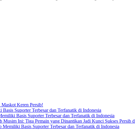
i Maskot Keren Persib!
asis Suporter Terbesar dan Terfanatik di Indonesia
iliki Basis Suporter Terbesar dan Terfanatik di Indonesia
b Musim Ini: Tiga Pemain yang Dinantikan Jadi Kunci Sukses Persib 
emiliki Basis Suporter Terbesar dan Terfanatik di Indonesia