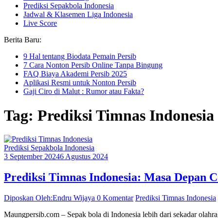
Prediksi Sepakbola Indonesia
Jadwal & Klasemen Liga Indonesia
Live Score
Berita Baru:
9 Hal tentang Biodata Pemain Persib
7 Cara Nonton Persib Online Tanpa Bingung
FAQ Biaya Akademi Persib 2025
Aplikasi Resmi untuk Nonton Persib
Gaji Ciro di Malut : Rumor atau Fakta?
Tag: Prediksi Timnas Indonesia
Prediksi Sepakbola Indonesia
3 September 2024
6 Agustus 2024
Prediksi Timnas Indonesia: Masa Depan 
Diposkan Oleh:Endru Wijaya
0 Komentar
Prediksi Timnas Indonesia
Maungpersib.com – Sepak bola di Indonesia lebih dari sekadar olahrag