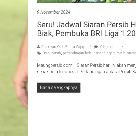
9 November 2024
Seru! Jadwal Siaran Persib H
Biak, Pembuka BRI Liga 1 
Diposkan Oleh:Endru Wijaya
0 Komentar
Bola
,
persib
,
pertandingan bola
,
pertandingan Persib
,
siara
Maungpersib.com – Siaran Persib hari ini akan me
sepak bola Indonesia. Pertandingan antara Persib
Baca selengkapnya