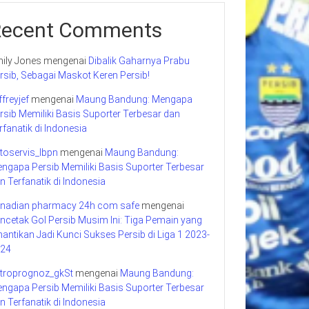
Recent Comments
ily Jones
mengenai
Dibalik Gaharnya Prabu
rsib, Sebagai Maskot Keren Persib!
ffreyjef
mengenai
Maung Bandung: Mengapa
rsib Memiliki Basis Suporter Terbesar dan
rfanatik di Indonesia
toservis_lbpn
mengenai
Maung Bandung:
ngapa Persib Memiliki Basis Suporter Terbesar
n Terfanatik di Indonesia
nadian pharmacy 24h com safe
mengenai
ncetak Gol Persib Musim Ini: Tiga Pemain yang
nantikan Jadi Kunci Sukses Persib di Liga 1 2023-
24
troprognoz_gkSt
mengenai
Maung Bandung:
ngapa Persib Memiliki Basis Suporter Terbesar
n Terfanatik di Indonesia