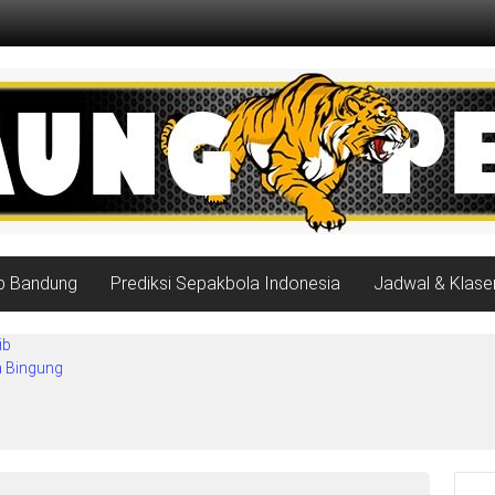
ib Bandung
Prediksi Sepakbola Indonesia
Jadwal & Klase
ib
a Bingung