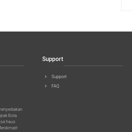
Support
Support
FAQ
 menyediakan
sepak Bola
asa haus
Menikmati!