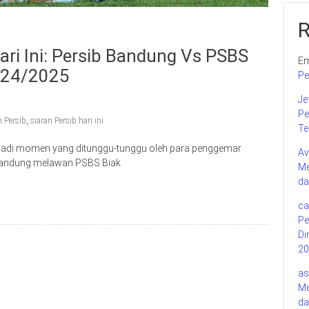
ari Ini: Persib Bandung Vs PSBS
Em
2024/2025
Pe
Je
Pe
n Persib
,
siaran Persib hari ini
Te
njadi momen yang ditunggu-tunggu oleh para penggemar
Av
 Bandung melawan PSBS Biak
Me
da
ca
Pe
Di
20
as
Me
da