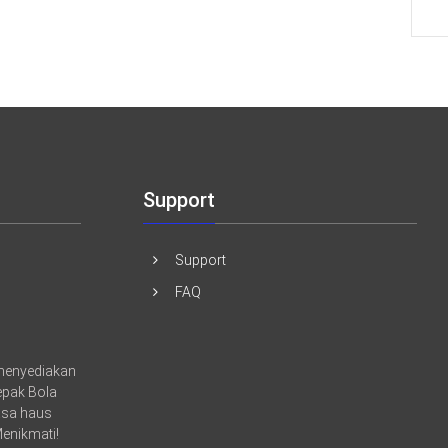
Support
Support
FAQ
 menyediakan
sepak Bola
asa haus
Menikmati!