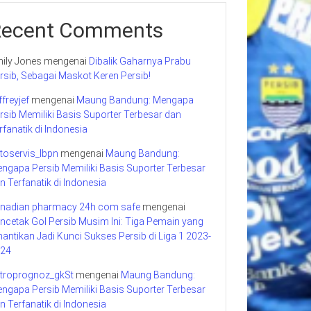
Recent Comments
ily Jones
mengenai
Dibalik Gaharnya Prabu
rsib, Sebagai Maskot Keren Persib!
ffreyjef
mengenai
Maung Bandung: Mengapa
rsib Memiliki Basis Suporter Terbesar dan
rfanatik di Indonesia
toservis_lbpn
mengenai
Maung Bandung:
ngapa Persib Memiliki Basis Suporter Terbesar
n Terfanatik di Indonesia
nadian pharmacy 24h com safe
mengenai
ncetak Gol Persib Musim Ini: Tiga Pemain yang
nantikan Jadi Kunci Sukses Persib di Liga 1 2023-
24
troprognoz_gkSt
mengenai
Maung Bandung:
ngapa Persib Memiliki Basis Suporter Terbesar
n Terfanatik di Indonesia