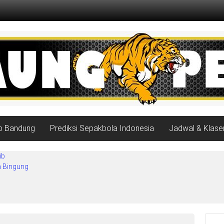
ib Bandung
Prediksi Sepakbola Indonesia
Jadwal & Klase
ib
a Bingung