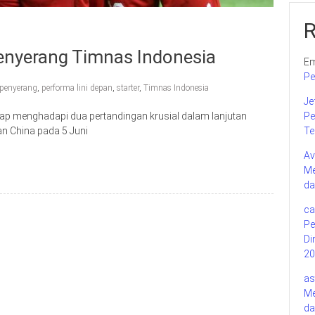
Penyerang Timnas Indonesia
Em
Pe
 penyerang
,
performa lini depan
,
starter
,
Timnas Indonesia
Je
p menghadapi dua pertandingan krusial dalam lanjutan
Pe
an China pada 5 Juni
Te
Av
Me
da
ca
Pe
Di
20
as
Me
da