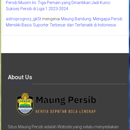
Persib Musim Ini: Tiga Pemain yang Dinantikan Jadi Kunci
Sukses Persib di Liga 1 2023-2024
astroprognoz_gkSt
mengenai
Maung Bandung: Mengapa Persib
Memiliki Basis Suporter Terbesar dan Terfanatik di Indonesia
About Us
Situs Maung Persib adalah Website yang selalu menyediakan