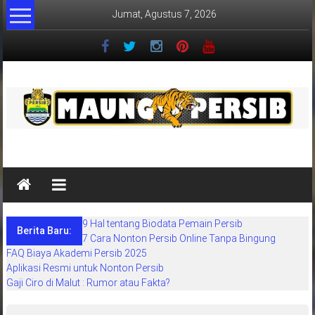
Lompat
Jumat, Agustus 7, 2026
ke
konten
MaungPersib
Maung
Persib
adalah
9 Hal tentang Biodata Pemain Persib
situs
Berita Baru:
7 Cara Nonton Persib Online Tanpa Bingung
berita
FAQ Biaya Akademi Persib 2025
khusus
Aplikasi Resmi untuk Nonton Persib
sepakbola
Gaji Ciro di Malut : Rumor atau Fakta?
daerah
bandung