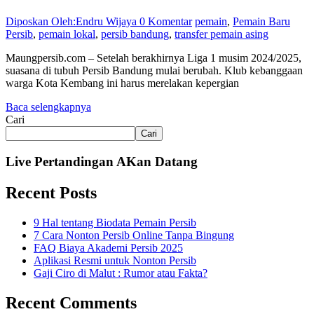
Diposkan Oleh:Endru Wijaya
0 Komentar
pemain
,
Pemain Baru
Persib
,
pemain lokal
,
persib bandung
,
transfer pemain asing
Maungpersib.com – Setelah berakhirnya Liga 1 musim 2024/2025,
suasana di tubuh Persib Bandung mulai berubah. Klub kebanggaan
warga Kota Kembang ini harus merelakan kepergian
Baca selengkapnya
Cari
Cari
Live Pertandingan AKan Datang
Recent Posts
9 Hal tentang Biodata Pemain Persib
7 Cara Nonton Persib Online Tanpa Bingung
FAQ Biaya Akademi Persib 2025
Aplikasi Resmi untuk Nonton Persib
Gaji Ciro di Malut : Rumor atau Fakta?
Recent Comments