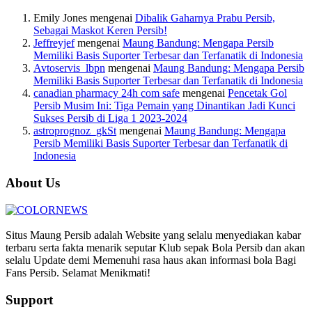
Emily Jones
mengenai
Dibalik Gaharnya Prabu Persib,
Sebagai Maskot Keren Persib!
Jeffreyjef
mengenai
Maung Bandung: Mengapa Persib
Memiliki Basis Suporter Terbesar dan Terfanatik di Indonesia
Avtoservis_lbpn
mengenai
Maung Bandung: Mengapa Persib
Memiliki Basis Suporter Terbesar dan Terfanatik di Indonesia
canadian pharmacy 24h com safe
mengenai
Pencetak Gol
Persib Musim Ini: Tiga Pemain yang Dinantikan Jadi Kunci
Sukses Persib di Liga 1 2023-2024
astroprognoz_gkSt
mengenai
Maung Bandung: Mengapa
Persib Memiliki Basis Suporter Terbesar dan Terfanatik di
Indonesia
About Us
Situs Maung Persib adalah Website yang selalu menyediakan kabar
terbaru serta fakta menarik seputar Klub sepak Bola Persib dan akan
selalu Update demi Memenuhi rasa haus akan informasi bola Bagi
Fans Persib. Selamat Menikmati!
Support