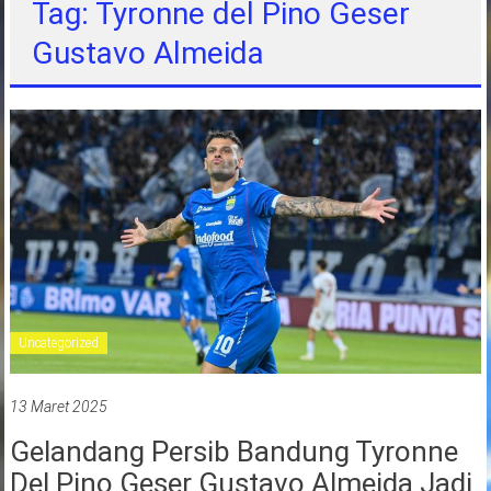
Tag: Tyronne del Pino Geser
jawa
Gustavo Almeida
barat
indonesia
Uncategorized
13 Maret 2025
Gelandang Persib Bandung Tyronne
Del Pino Geser Gustavo Almeida Jadi