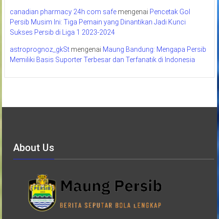
canadian pharmacy 24h com safe
mengenai
Pencetak Gol
Persib Musim Ini: Tiga Pemain yang Dinantikan Jadi Kunci
Sukses Persib di Liga 1 2023-2024
astroprognoz_gkSt
mengenai
Maung Bandung: Mengapa Persib
Memiliki Basis Suporter Terbesar dan Terfanatik di Indonesia
About Us