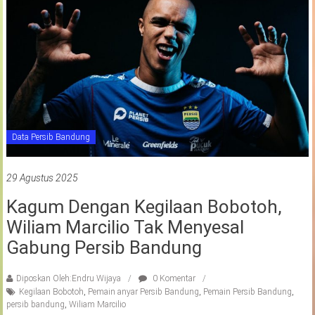
Data Persib Bandung
29 Agustus 2025
Kagum Dengan Kegilaan Bobotoh,
Wiliam Marcilio Tak Menyesal
Gabung Persib Bandung
Diposkan Oleh:Endru Wijaya
0 Komentar
Kegilaan Bobotoh
,
Pemain anyar Persib Bandung
,
Pemain Persib Bandung
,
persib bandung
,
Wiliam Marcilio