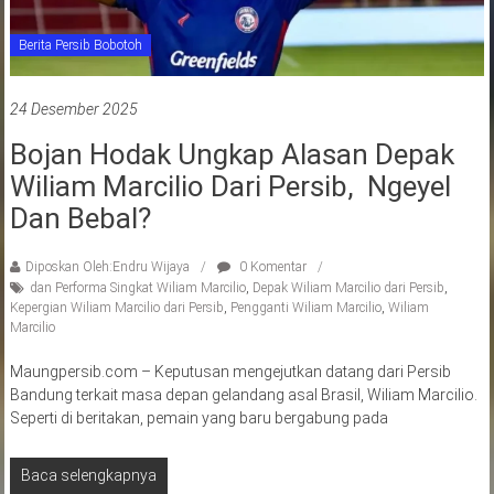
Berita Persib Bobotoh
24 Desember 2025
Bojan Hodak Ungkap Alasan Depak
Wiliam Marcilio Dari Persib, Ngeyel
Dan Bebal?
Diposkan Oleh:Endru Wijaya
0 Komentar
dan Performa Singkat Wiliam Marcilio
,
Depak Wiliam Marcilio dari Persib
,
Kepergian Wiliam Marcilio dari Persib
,
Pengganti Wiliam Marcilio
,
Wiliam
Marcilio
Maungpersib.com – Keputusan mengejutkan datang dari Persib
Bandung terkait masa depan gelandang asal Brasil, Wiliam Marcilio.
Seperti di beritakan, pemain yang baru bergabung pada
Baca selengkapnya