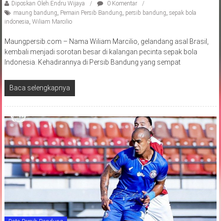
Diposkan Oleh:Endru Wijaya
0 Komentar
maung bandung
,
Pemain Persib Bandung
,
persib bandung
,
sepak bola
indonesia
,
Wiliam Marcilio
Maungpersib.com – Nama Wiliam Marcilio, gelandang asal Brasil,
kembali menjadi sorotan besar di kalangan pecinta sepak bola
Indonesia. Kehadirannya di Persib Bandung yang sempat
Baca selengkapnya