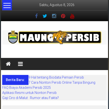
Lompat
Sabtu, Agustus 8, 2026
ke
konten
MaungPersib
Maung
Persib
adalah
9 Hal tentang Biodata Pemain Persib
situs
Berita Baru:
7 Cara Nonton Persib Online Tanpa Bingung
berita
FAQ Biaya Akademi Persib 2025
khusus
Aplikasi Resmi untuk Nonton Persib
sepakbola
Gaji Ciro di Malut : Rumor atau Fakta?
daerah
bandung