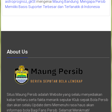
astroprognoz_gkSt
mengenai
Maung Bandung: Mengapa Persib
Memiliki Basis Suporter Terbesar dan Terfanatik di Indonesia
About Us
Situs Maung Persib adalah Website yang selalu menyediakan
kabar terbaru serta fakta menarik seputar Klub sepak Bola Persib
dan akan selalu Update demi Memenuhi rasa haus akan
informasi bola Bagi Fans Persib. Selamat Menikmati!