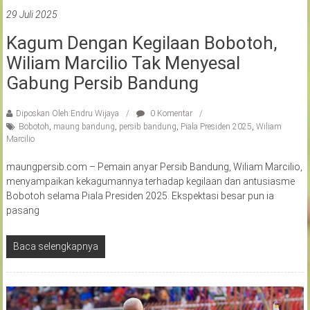
29 Juli 2025
Kagum Dengan Kegilaan Bobotoh,
Wiliam Marcilio Tak Menyesal
Gabung Persib Bandung
Diposkan Oleh:Endru Wijaya
0 Komentar
Bobotoh
,
maung bandung
,
persib bandung
,
Piala Presiden 2025
,
Wiliam
Marcilio
maungpersib.com – Pemain anyar Persib Bandung, Wiliam Marcilio,
menyampaikan kekagumannya terhadap kegilaan dan antusiasme
Bobotoh selama Piala Presiden 2025. Ekspektasi besar pun ia
pasang
Baca selengkapnya