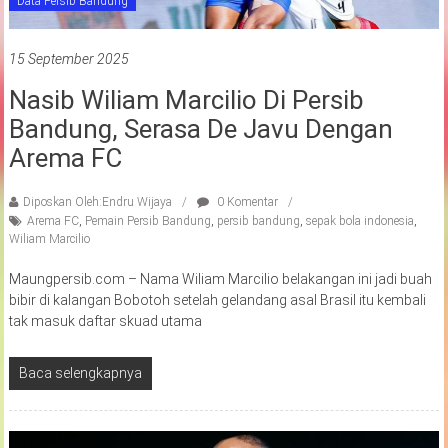
Data Persib Bandung
15 September 2025
Nasib Wiliam Marcilio Di Persib
Bandung, Serasa De Javu Dengan
Arema FC
Diposkan Oleh:Endru Wijaya
0 Komentar
Arema FC
,
Pemain Persib Bandung
,
persib bandung
,
sepak bola indonesia
,
Wiliam Marcilio
Maungpersib.com – Nama Wiliam Marcilio belakangan ini jadi buah
bibir di kalangan Bobotoh setelah gelandang asal Brasil itu kembali
tak masuk daftar skuad utama
Baca selengkapnya