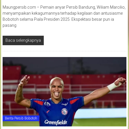
Maungpersib.com – Pemain anyar Persib Bandung, Wiliam Marcilio,
menyampaikan kekagumannya terhadap kegilaan dan antusiasme
Bobotoh selama Piala Presiden 2025. Ekspektasi besar pun ia
pasang
Baca selengkapnya
Berita Persib Bobotoh