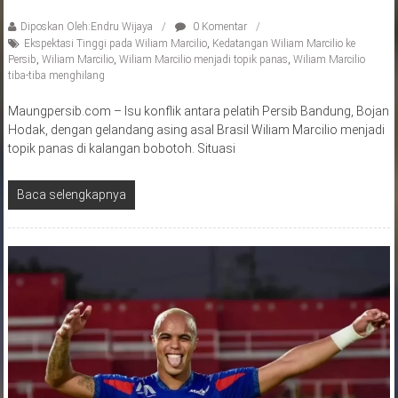
Diposkan Oleh:Endru Wijaya
0 Komentar
Ekspektasi Tinggi pada Wiliam Marcilio
,
Kedatangan Wiliam Marcilio ke
Persib
,
Wiliam Marcilio
,
Wiliam Marcilio menjadi topik panas
,
Wiliam Marcilio
tiba-tiba menghilang
Maungpersib.com – Isu konflik antara pelatih Persib Bandung, Bojan
Hodak, dengan gelandang asing asal Brasil Wiliam Marcilio menjadi
topik panas di kalangan bobotoh. Situasi
Baca selengkapnya