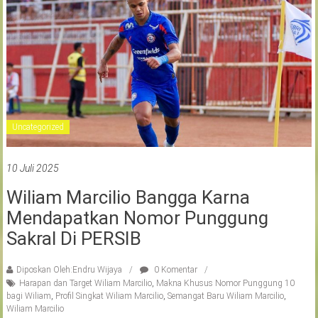
Uncategorized
10 Juli 2025
Wiliam Marcilio Bangga Karna
Mendapatkan Nomor Punggung
Sakral Di PERSIB
Diposkan Oleh:Endru Wijaya
0 Komentar
Harapan dan Target Wiliam Marcilio
,
Makna Khusus Nomor Punggung 10
bagi Wiliam
,
Profil Singkat Wiliam Marcilio
,
Semangat Baru Wiliam Marcilio
,
Wiliam Marcilio