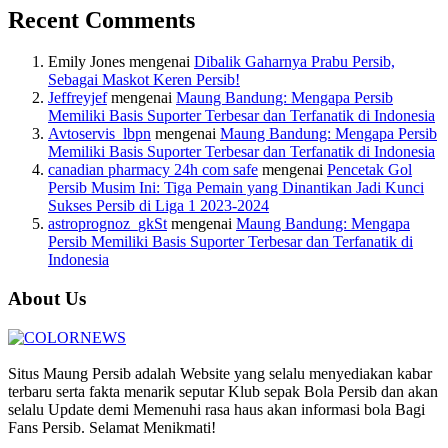
Recent Comments
Emily Jones
mengenai
Dibalik Gaharnya Prabu Persib,
Sebagai Maskot Keren Persib!
Jeffreyjef
mengenai
Maung Bandung: Mengapa Persib
Memiliki Basis Suporter Terbesar dan Terfanatik di Indonesia
Avtoservis_lbpn
mengenai
Maung Bandung: Mengapa Persib
Memiliki Basis Suporter Terbesar dan Terfanatik di Indonesia
canadian pharmacy 24h com safe
mengenai
Pencetak Gol
Persib Musim Ini: Tiga Pemain yang Dinantikan Jadi Kunci
Sukses Persib di Liga 1 2023-2024
astroprognoz_gkSt
mengenai
Maung Bandung: Mengapa
Persib Memiliki Basis Suporter Terbesar dan Terfanatik di
Indonesia
About Us
Situs Maung Persib adalah Website yang selalu menyediakan kabar
terbaru serta fakta menarik seputar Klub sepak Bola Persib dan akan
selalu Update demi Memenuhi rasa haus akan informasi bola Bagi
Fans Persib. Selamat Menikmati!