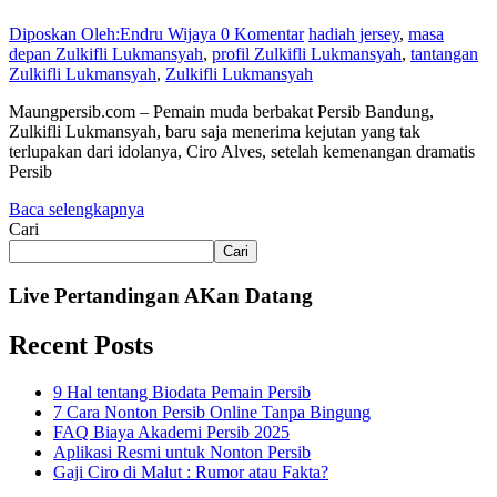
Diposkan Oleh:Endru Wijaya
0 Komentar
hadiah jersey
,
masa
depan Zulkifli Lukmansyah
,
profil Zulkifli Lukmansyah
,
tantangan
Zulkifli Lukmansyah
,
Zulkifli Lukmansyah
Maungpersib.com – Pemain muda berbakat Persib Bandung,
Zulkifli Lukmansyah, baru saja menerima kejutan yang tak
terlupakan dari idolanya, Ciro Alves, setelah kemenangan dramatis
Persib
Baca selengkapnya
Cari
Cari
Live Pertandingan AKan Datang
Recent Posts
9 Hal tentang Biodata Pemain Persib
7 Cara Nonton Persib Online Tanpa Bingung
FAQ Biaya Akademi Persib 2025
Aplikasi Resmi untuk Nonton Persib
Gaji Ciro di Malut : Rumor atau Fakta?