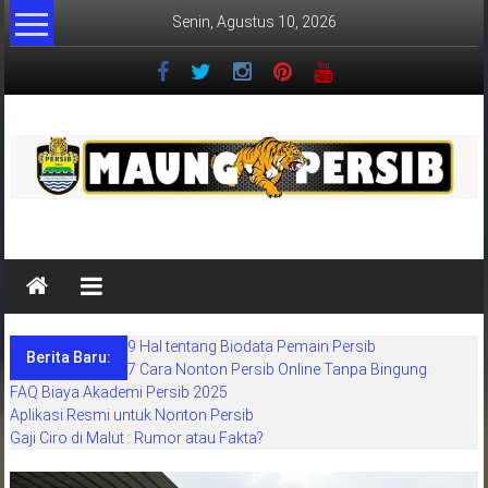
Lompat
Senin, Agustus 10, 2026
ke
konten
MaungPersib
Maung
Persib
adalah
9 Hal tentang Biodata Pemain Persib
situs
Berita Baru:
7 Cara Nonton Persib Online Tanpa Bingung
berita
FAQ Biaya Akademi Persib 2025
khusus
Aplikasi Resmi untuk Nonton Persib
sepakbola
Gaji Ciro di Malut : Rumor atau Fakta?
daerah
bandung