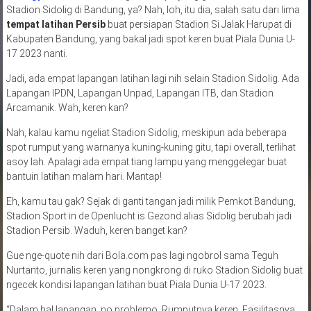
Stadion Sidolig di Bandung, ya? Nah, loh, itu dia, salah satu dari lima
tempat latihan Persib
buat persiapan Stadion Si Jalak Harupat di
Kabupaten Bandung, yang bakal jadi spot keren buat Piala Dunia U-
17 2023 nanti.
Jadi, ada empat lapangan latihan lagi nih selain Stadion Sidolig. Ada
Lapangan IPDN, Lapangan Unpad, Lapangan ITB, dan Stadion
Arcamanik. Wah, keren kan?
Nah, kalau kamu ngeliat Stadion Sidolig, meskipun ada beberapa
spot rumput yang warnanya kuning-kuning gitu, tapi overall, terlihat
asoy lah. Apalagi ada empat tiang lampu yang menggelegar buat
bantuin latihan malam hari. Mantap!
Eh, kamu tau gak? Sejak di ganti tangan jadi milik Pemkot Bandung,
Stadion Sport in de Openlucht is Gezond alias Sidolig berubah jadi
Stadion Persib. Waduh, keren banget kan?
Gue nge-quote nih dari Bola.com pas lagi ngobrol sama Teguh
Nurtanto, jurnalis keren yang nongkrong di ruko Stadion Sidolig buat
ngecek kondisi lapangan latihan buat Piala Dunia U-17 2023.
“Dalam hal lapangan, no problemo. Rumputnya keren. Fasilitasnya