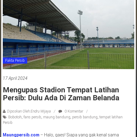
jawa
barat
indonesia
Fakta Persib
17 April 2024
Mengupas Stadion Tempat Latihan
Persib: Dulu Ada Di Zaman Belanda
Diposkan Oleh:Endru Wijaya
0 Komentar
Bobotoh
,
fans persib
,
maung bandung
,
persib bandung
,
tempat latihan
Persib
Maungpersib.com
– Halo, gaes! Siapa yang gak kenal sama