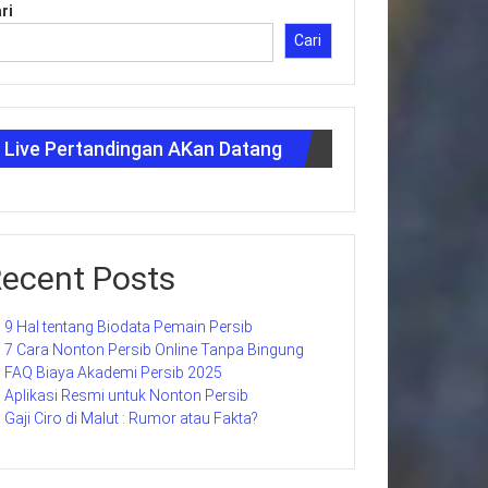
ri
Cari
Live Pertandingan AKan Datang
ecent Posts
9 Hal tentang Biodata Pemain Persib
7 Cara Nonton Persib Online Tanpa Bingung
FAQ Biaya Akademi Persib 2025
Aplikasi Resmi untuk Nonton Persib
Gaji Ciro di Malut : Rumor atau Fakta?