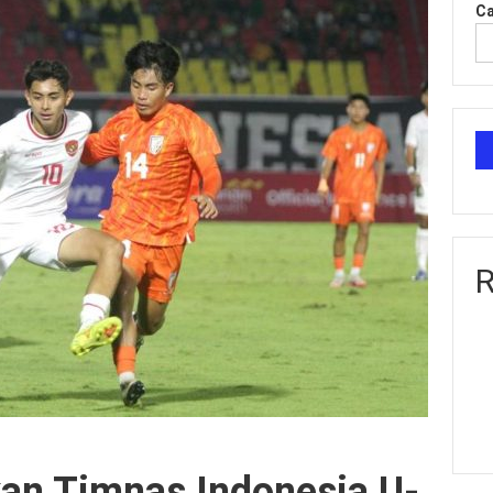
Ca
R
an Timnas Indonesia U-