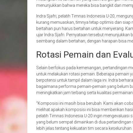
menunjukkan bahwa mereka bisa bangkit dan memp
Indra Sjafri, pelatih Timnas Indonesia U-20, meng
kurang memuaskan, timnya tetap optimis dan siap m
bertahan pun harus bertahan untuk menyerang. Ka
ujar Indra Sjafri. Pernyataan tersebut menunjukkan
seimbang dalam bertahan, dengan harapan bisa merai
Rotasi Pemain dan Eval
Selain berfokus pada kemenangan, pertandingan me
untuk melakukan rotasi pemain. Beberapa pemain y
berpotensi untuk tampil dalam laga ini. Indra berha
bagaimana performa pemain-pemain yang belum ba
meningkatkan jam terbang serta kualitas permainan
“Komposisi ini masih bisa berubah. Kami akan cob
melihat apakah komposisi ini bisa memberikan hasil
pelatih Timnas Indonesia U-20 ingin mengevaluas
yang belum sempat dimainkan di dua pertandingan 
lebih jelas tentang kekuatan tim secara keseluruhan.