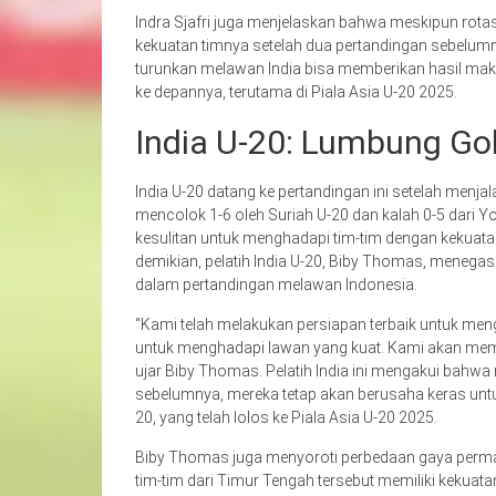
Indra Sjafri juga menjelaskan bahwa meskipun rotas
kekuatan timnya setelah dua pertandingan sebelum
turunkan melawan India bisa memberikan hasil mak
ke depannya, terutama di Piala Asia U-20 2025.
India U-20: Lumbung Go
India U-20 datang ke pertandingan ini setelah menja
mencolok 1-6 oleh Suriah U-20 dan kalah 0-5 dari Y
kesulitan untuk menghadapi tim-tim dengan kekuata
demikian, pelatih India U-20, Biby Thomas, meneg
dalam pertandingan melawan Indonesia.
“Kami telah melakukan persiapan terbaik untuk meng
untuk menghadapi lawan yang kuat. Kami akan mem
ujar Biby Thomas. Pelatih India ini mengakui bahw
sebelumnya, mereka tetap akan berusaha keras unt
20, yang telah lolos ke Piala Asia U-20 2025.
Biby Thomas juga menyoroti perbedaan gaya permai
tim-tim dari Timur Tengah tersebut memiliki kekuat