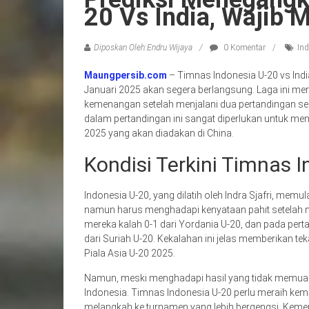
20 Vs India, Wajib 
Diposkan Oleh:Endru Wijaya
0 Komentar
Ind
Maungpersib.com
– Timnas Indonesia U-20 vs India
Januari 2025 akan segera berlangsung. Laga ini m
kemenangan setelah menjalani dua pertandingan s
dalam pertandingan ini sangat diperlukan untuk men
2025 yang akan diadakan di China.
Kondisi Terkini Timnas 
Indonesia U-20, yang dilatih oleh Indra Sjafri, mem
namun harus menghadapi kenyataan pahit setelah me
mereka kalah 0-1 dari Yordania U-20, dan pada pert
dari Suriah U-20. Kekalahan ini jelas memberikan t
Piala Asia U-20 2025.
Namun, meski menghadapi hasil yang tidak memuask
Indonesia. Timnas Indonesia U-20 perlu meraih ke
melangkah ke turnamen yang lebih bergengsi. Kemen