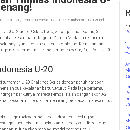
Menang!
ia
,
India U-20
,
Timnas Indonesia U-20
,
Timnas Indonesia U-20 vs India
Em
 U-20 di Stadion Gelora Delta, Sidoarjo, pada Kamis, 30
Pe
erupakan kesempatan bagi tim Garuda Muda untuk meraih
Je
ebelumnya yang berakhir dengan kekalahan. Kemenangan
Pe
jaga motivasi tim menjelang turnamen besar, Piala Asia U-20
Te
Av
Indonesia U-20
Me
da
ulai turnamen U-20 Challenge Series dengan penuh harapan,
ca
nelan dua kekalahan berturut-turut. Pada laga pertama,
Pe
andingan berikutnya, mereka kembali kalah dengan skor 0-2
Di
ekanan kepada tim, terutama menjelang persiapan mereka untuk
20
as
an, laga melawan India menjadi sangat penting bagi
Me
menangan agar bisa meningkatkan kepercayaan diri sebelum
da
angan ini juga akan menjadi modal penting untuk