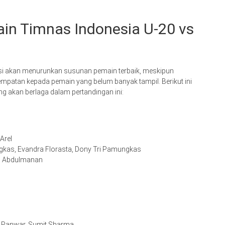
in Timnas Indonesia U-20 vs
iksi akan menurunkan susunan pemain terbaik, meskipun
patan kepada pemain yang belum banyak tampil. Berikut ini
g akan berlaga dalam pertandingan ini:
Arel
gkas, Evandra Florasta, Dony Tri Pamungkas
ah Abdulmanan
 Panwar, Sumit Sharma