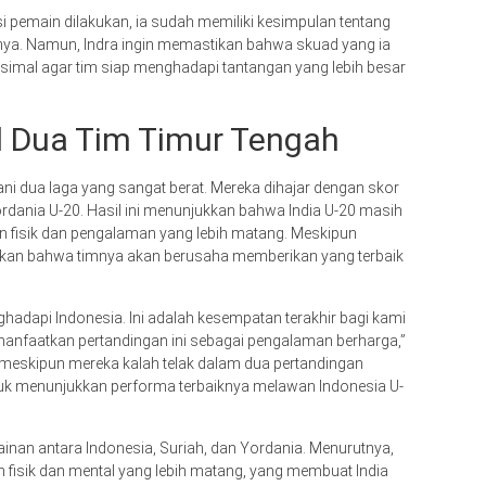
i pemain dilakukan, ia sudah memiliki kesimpulan tentang
nya. Namun, Indra ingin memastikan bahwa skuad yang ia
simal agar tim siap menghadapi tantangan yang lebih besar
l Dua Tim Timur Tengah
lani dua laga yang sangat berat. Mereka dihajar dengan skor
ordania U-20. Hasil ini menunjukkan bahwa India U-20 masih
n fisik dan pengalaman yang lebih matang. Meskipun
askan bahwa timnya akan berusaha memberikan yang terbaik
hadapi Indonesia. Ini adalah kesempatan terakhir bagi kami
anfaatkan pertandingan ini sebagai pengalaman berharga,”
a meskipun mereka kalah telak dalam dua pertandingan
uk menunjukkan performa terbaiknya melawan Indonesia U-
nan antara Indonesia, Suriah, dan Yordania. Menurutnya,
an fisik dan mental yang lebih matang, yang membuat India