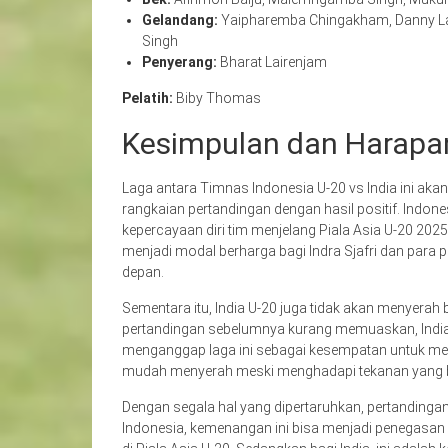
Gelandang:
Yaipharemba Chingakham, Danny La
Singh
Penyerang:
Bharat Lairenjam
Pelatih:
Biby Thomas
Kesimpulan dan Harapa
Laga antara Timnas Indonesia U-20 vs India ini ak
rangkaian pertandingan dengan hasil positif. Ind
kepercayaan diri tim menjelang Piala Asia U-20 2025 
menjadi modal berharga bagi Indra Sjafri dan para
depan.
Sementara itu, India U-20 juga tidak akan menyerah 
pertandingan sebelumnya kurang memuaskan, Indi
menganggap laga ini sebagai kesempatan untuk m
mudah menyerah meski menghadapi tekanan yang 
Dengan segala hal yang dipertaruhkan, pertandingan
Indonesia, kemenangan ini bisa menjadi penegasan