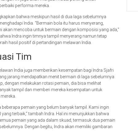
erbaiki performa mereka.
ungkapkan bahwa meskipun hasil di dua laga sebelumnya
enghadapi India. “Bermain bola itu harus menyerang,
mi akan mencoba untuk bermain dengan komposisi yang ada,”
 bahwa Indra ingin timnya tampil menyerang namun tetap
h hasil positif di pertandingan melawan India.
uasi Tim
lawan India juga memberikan kesempatan bagi Indra Sjafri
ang jarang mendapatkan menit bermain di laga sebelumnya
rap, dengan melakukan rotasi pemain, dia bisa melihat
nyak tampil dan memberi mereka kesempatan untuk
 mereka.
a beberapa pemain yang belum banyak tampil. Kami ingin
 yang terbaik,” tambah Indra. Hal ini menunjukkan bahwa
i semua pemain yang ada dalam skuad, termasuk dua pemain
sebelumnya. Dengan begitu, Indra akan memiliki gambaran