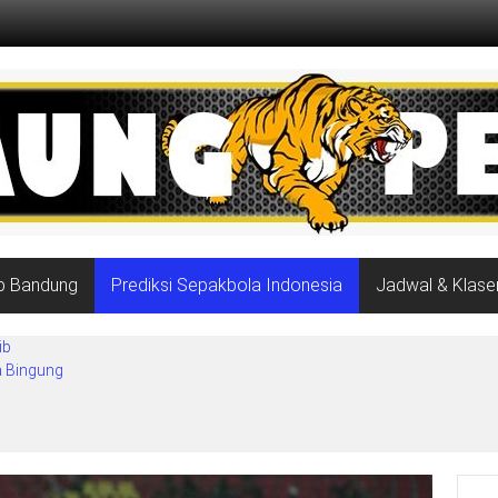
ib Bandung
Prediksi Sepakbola Indonesia
Jadwal & Klase
ib
a Bingung