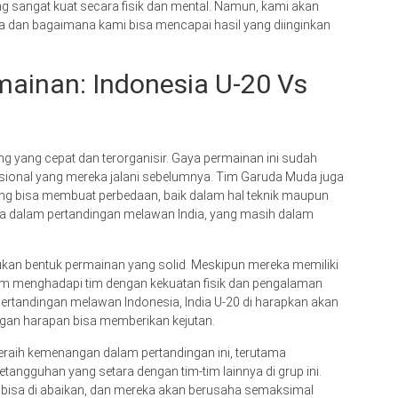
ang sangat kuat secara fisik dan mental. Namun, kami akan
 dan bagaimana kami bisa mencapai hasil yang diinginkan
ainan: Indonesia U-20 Vs
g yang cepat dan terorganisir. Gaya permainan ini sudah
nasional yang mereka jalani sebelumnya. Tim Garuda Muda juga
ang bisa membuat perbedaan, baik dalam hal teknik maupun
esia dalam pertandingan melawan India, yang masih dalam
mukan bentuk permainan yang solid. Meskipun mereka memiliki
lam menghadapi tim dengan kekuatan fisik dan pengalaman
 pertandingan melawan Indonesia, India U-20 di harapkan akan
gan harapan bisa memberikan kejutan.
eraih kemenangan dalam pertandingan ini, terutama
ngguhan yang setara dengan tim-tim lainnya di grup ini.
k bisa di abaikan, dan mereka akan berusaha semaksimal