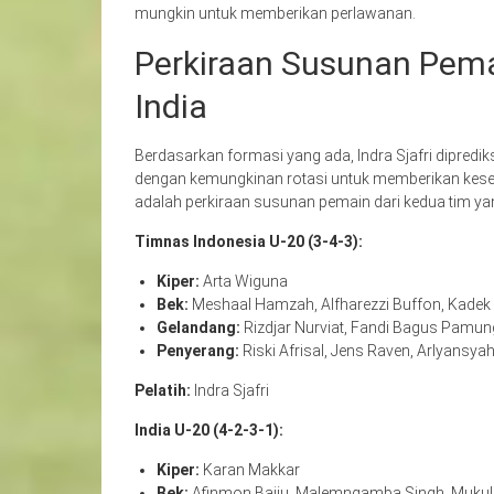
mungkin untuk memberikan perlawanan.
Perkiraan Susunan Pema
India
Berdasarkan formasi yang ada, Indra Sjafri dipred
dengan kemungkinan rotasi untuk memberikan kesem
adalah perkiraan susunan pemain dari kedua tim yan
Timnas Indonesia U-20 (3-4-3):
Kiper:
Arta Wiguna
Bek:
Meshaal Hamzah, Alfharezzi Buffon, Kadek 
Gelandang:
Rizdjar Nurviat, Fandi Bagus Pamun
Penyerang:
Riski Afrisal, Jens Raven, Arlyansy
Pelatih:
Indra Sjafri
India U-20 (4-2-3-1):
Kiper:
Karan Makkar
Bek:
Afinmon Baiju, Malemngamba Singh, Mukul