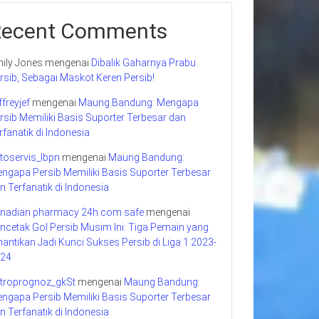
Recent Comments
ily Jones
mengenai
Dibalik Gaharnya Prabu
rsib, Sebagai Maskot Keren Persib!
ffreyjef
mengenai
Maung Bandung: Mengapa
rsib Memiliki Basis Suporter Terbesar dan
rfanatik di Indonesia
toservis_lbpn
mengenai
Maung Bandung:
ngapa Persib Memiliki Basis Suporter Terbesar
n Terfanatik di Indonesia
nadian pharmacy 24h com safe
mengenai
ncetak Gol Persib Musim Ini: Tiga Pemain yang
nantikan Jadi Kunci Sukses Persib di Liga 1 2023-
24
troprognoz_gkSt
mengenai
Maung Bandung:
ngapa Persib Memiliki Basis Suporter Terbesar
n Terfanatik di Indonesia