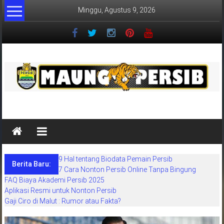
Lompat
Minggu, Agustus 9, 2026
ke
konten
MaungPersib
Maung
Persib
adalah
9 Hal tentang Biodata Pemain Persib
situs
Berita Baru:
7 Cara Nonton Persib Online Tanpa Bingung
berita
FAQ Biaya Akademi Persib 2025
khusus
Aplikasi Resmi untuk Nonton Persib
sepakbola
Gaji Ciro di Malut : Rumor atau Fakta?
daerah
bandung