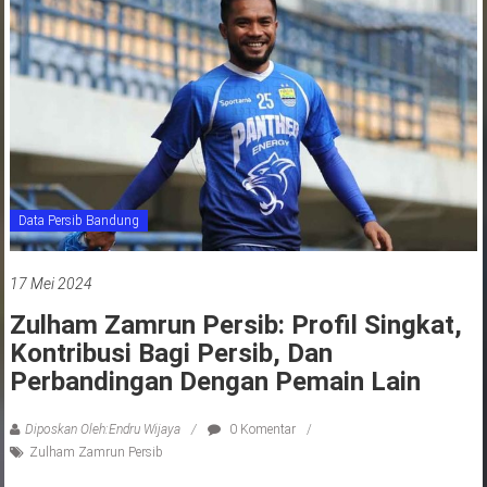
jawa
barat
indonesia
Data Persib Bandung
17 Mei 2024
Zulham Zamrun Persib: Profil Singkat,
Kontribusi Bagi Persib, Dan
Perbandingan Dengan Pemain Lain
Diposkan Oleh:Endru Wijaya
0 Komentar
Zulham Zamrun Persib