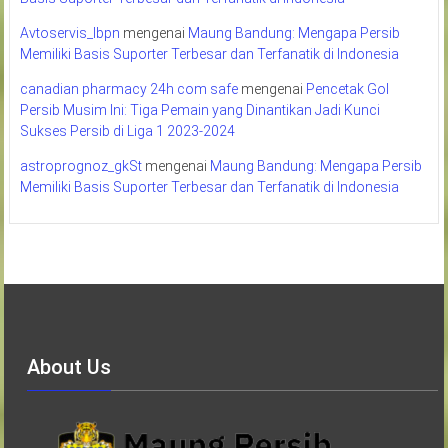
Avtoservis_lbpn
mengenai
Maung Bandung: Mengapa Persib
Memiliki Basis Suporter Terbesar dan Terfanatik di Indonesia
canadian pharmacy 24h com safe
mengenai
Pencetak Gol
Persib Musim Ini: Tiga Pemain yang Dinantikan Jadi Kunci
Sukses Persib di Liga 1 2023-2024
astroprognoz_gkSt
mengenai
Maung Bandung: Mengapa Persib
Memiliki Basis Suporter Terbesar dan Terfanatik di Indonesia
About Us