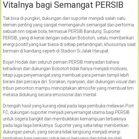
Vitalnya bagi Semangat PERSIB
Tak bisa di pungkiri, dukungan dari suporter menjadi salah satu
elemen penting yang sangat memengaruhi semangat dan performa
sebuah tim sepak bola, termasuk PERSIB Bandung. Suporter
PERSIB, yang di kenal dengan sebutan Bobotoh, selalu memberikan
energi positif yang luar biasa di setiap pertandingan, khususnya saat
bermain di kandang seperti di Stadion Si Jalak Harupat.
Bojan Hodak dan seluruh pemain PERSIB menyadari bahwa
kehadiran dan dukungan Bobotoh tidak hanya menjadi motivasi,
tetapi juga penyemangat yang membuat para pemain tampil lebih
berani dan percaya diri. Sorakan, nyanyian, dan dukungan visual dari
tribun penonton mampu menciptakan atmosfer yang membuat tim
merasa didukung secara emosional dan mental.
Di tengah hasil yang kurang ideal pada laga pembuka melawan Port
FC, dukungan suporter menjadi penyemangat utama bagi PERSIB
untuk segera bangkit dan membuktikan kemampuan terbaiknya
pada laga-laga berikutnya. Suporter yang setia tetap memberikan
dukungan penuh, yang secara tidak langsung menjadi energi
tambahan bagi pemain untuk terus berjuang dan tidak mudah