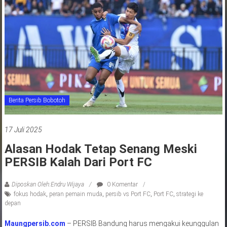
jawa
barat
indonesia
Berita Persib Bobotoh
17 Juli 2025
Alasan Hodak Tetap Senang Meski
PERSIB Kalah Dari Port FC
Diposkan Oleh:Endru Wijaya
0 Komentar
fokus hodak
,
peran pemain muda
,
persib vs Port FC
,
Port FC
,
strategi ke
depan
Maungpersib.com
– PERSIB Bandung harus mengakui keunggulan