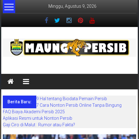
Lompat
Minggu, Agustus 9, 2026
ke
konten
MaungPersib
Maung
Persib
adalah
9 Hal tentang Biodata Pemain Persib
situs
Berita Baru:
7 Cara Nonton Persib Online Tanpa Bingung
berita
FAQ Biaya Akademi Persib 2025
khusus
Aplikasi Resmi untuk Nonton Persib
sepakbola
Gaji Ciro di Malut : Rumor atau Fakta?
daerah
bandung