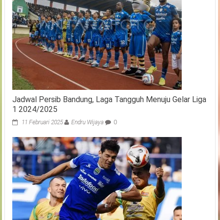
Jadwal Persib Bandung, Laga Tangguh Menuju Gelar Liga
1 2024/2025
11 Februari 2025
Endru Wijaya
0