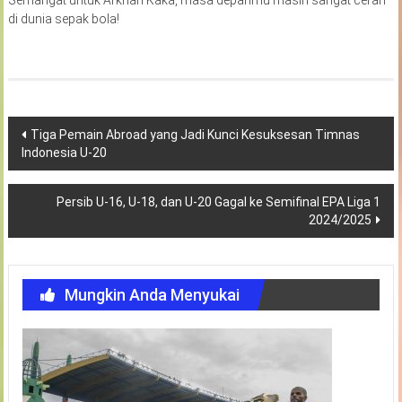
di dunia sepak bola!
Navigasi
Tiga Pemain Abroad yang Jadi Kunci Kesuksesan Timnas
Indonesia U-20
pos
Persib U-16, U-18, dan U-20 Gagal ke Semifinal EPA Liga 1
2024/2025
Mungkin Anda Menyukai