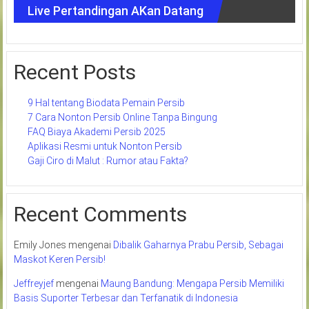
Live Pertandingan AKan Datang
Recent Posts
9 Hal tentang Biodata Pemain Persib
7 Cara Nonton Persib Online Tanpa Bingung
FAQ Biaya Akademi Persib 2025
Aplikasi Resmi untuk Nonton Persib
Gaji Ciro di Malut : Rumor atau Fakta?
Recent Comments
Emily Jones
mengenai
Dibalik Gaharnya Prabu Persib, Sebagai
Maskot Keren Persib!
Jeffreyjef
mengenai
Maung Bandung: Mengapa Persib Memiliki
Basis Suporter Terbesar dan Terfanatik di Indonesia