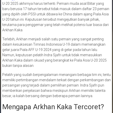
U-20 2025 akhirnya harus terhenti. Pemain muda asal Blitar yang
baru berusia 17 tahun tersebut tidak masuk dalam daftar 23 pemain
yang dipilih oleh PSSI untuk dibawa ke China dalam ajang Piala Asia
U-20 tahun ini. Keputusan tersebut mengejutkan banyak pihak,
terutama para penggemar yang telah melihat potensi luar biasa dari
Arkhan Kaka.
Terlebih, Arkhan menjadi salah satu pemain yang sangat penting
dalam kesuksesan Timnas Indonesia U-19 dalam memenangkan
gelar juara Piala AFF U-19 2024 yang di gelar pada tahun lalu.
Namun, keputusan pelatih Indra Sjafri untuk tidak memasukkan
Arkhan Kaka dalam skuad yang berangkat ke Piala Asia U-20 2025
bukan tanpa alasan.
Pelatih yang sudah berpengalaman menangani berbagai tim ini, tentu
memiliki pertimbangan mendalam terkait dengan perkembangan dan
persaingan yang terjadi dalam pemilihan pemain. Indra Sjafri pun
memberikan penjelasan bahwa meskipun Arkhan memiliki talenta
besar, ia kalah bersaing dengan beberapa pemain lainnya.
Mengapa Arkhan Kaka Tercoret?