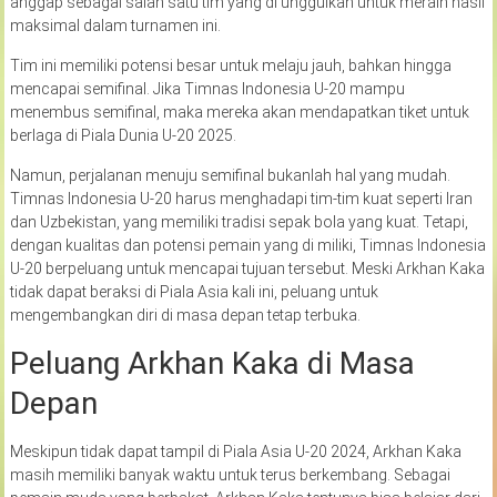
anggap sebagai salah satu tim yang di unggulkan untuk meraih hasil
maksimal dalam turnamen ini.
Tim ini memiliki potensi besar untuk melaju jauh, bahkan hingga
mencapai semifinal. Jika Timnas Indonesia U-20 mampu
menembus semifinal, maka mereka akan mendapatkan tiket untuk
berlaga di Piala Dunia U-20 2025.
Namun, perjalanan menuju semifinal bukanlah hal yang mudah.
Timnas Indonesia U-20 harus menghadapi tim-tim kuat seperti Iran
dan Uzbekistan, yang memiliki tradisi sepak bola yang kuat. Tetapi,
dengan kualitas dan potensi pemain yang di miliki, Timnas Indonesia
U-20 berpeluang untuk mencapai tujuan tersebut. Meski Arkhan Kaka
tidak dapat beraksi di Piala Asia kali ini, peluang untuk
mengembangkan diri di masa depan tetap terbuka.
Peluang Arkhan Kaka di Masa
Depan
Meskipun tidak dapat tampil di Piala Asia U-20 2024, Arkhan Kaka
masih memiliki banyak waktu untuk terus berkembang. Sebagai