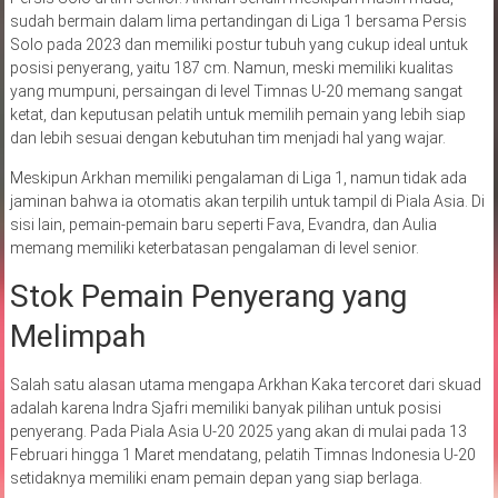
sudah bermain dalam lima pertandingan di Liga 1 bersama Persis
Solo pada 2023 dan memiliki postur tubuh yang cukup ideal untuk
posisi penyerang, yaitu 187 cm. Namun, meski memiliki kualitas
yang mumpuni, persaingan di level Timnas U-20 memang sangat
ketat, dan keputusan pelatih untuk memilih pemain yang lebih siap
dan lebih sesuai dengan kebutuhan tim menjadi hal yang wajar.
Meskipun Arkhan memiliki pengalaman di Liga 1, namun tidak ada
jaminan bahwa ia otomatis akan terpilih untuk tampil di Piala Asia. Di
sisi lain, pemain-pemain baru seperti Fava, Evandra, dan Aulia
memang memiliki keterbatasan pengalaman di level senior.
Stok Pemain Penyerang yang
Melimpah
Salah satu alasan utama mengapa Arkhan Kaka tercoret dari skuad
adalah karena Indra Sjafri memiliki banyak pilihan untuk posisi
penyerang. Pada Piala Asia U-20 2025 yang akan di mulai pada 13
Februari hingga 1 Maret mendatang, pelatih Timnas Indonesia U-20
setidaknya memiliki enam pemain depan yang siap berlaga.