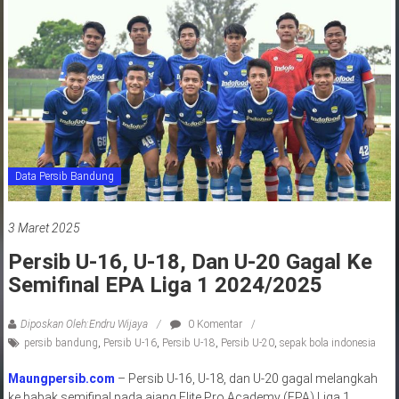
jawa
barat
indonesia
Data Persib Bandung
3 Maret 2025
Persib U-16, U-18, Dan U-20 Gagal Ke
Semifinal EPA Liga 1 2024/2025
Diposkan Oleh:Endru Wijaya
0 Komentar
persib bandung
,
Persib U-16
,
Persib U-18
,
Persib U-20
,
sepak bola indonesia
Maungpersib.com
– Persib U-16, U-18, dan U-20 gagal melangkah
ke babak semifinal pada ajang Elite Pro Academy (EPA) Liga 1