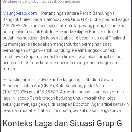
Bandung vs bangkok united
,
sepak bola indonesia
Maungpersib.com
– Pertandingan antara Persib Bandung vs
Bangkok United pada matchday ke-6 Grup G AFC Champions League
2 2025–2026 akan menjadi salah satu laga yang paling di nantikan
para pencinta sepak bola Indonesia. Meskipun Bangkok United
sudah memastikan diri lolos ke babak 16 besar, klub asal Thailand
itu menegaskan tidak akan mengendurkan permainan saat
berhadapan dengan Persib Bandung. Pelatih Bangkok United,
Totchtawan Sripan, memastikan timnya tetap akan tampil serius,
penuh dedikasi, dan tidak memberikan ruang mudah bagi tuan
rumah.
Pertandingan ini di jadwalkan berlangsung di Stadion Gelora
Bandung Lautan Api (GBLA), Kota Bandung, pada Rabu
(10/12/2025) pukul 19.15 WIB. Atmosfer panas akan menyelimuti
laga ini, sebab Persib tengah berjuang untuk meraih tiket lolos
sekaligus menjaga gengsi di hadapan Bobotoh. Agar artikel semakin
jelas dan mudah di pahami pembaca, berikut ulasan lengkapnya.
Konteks Laga dan Situasi Grup G