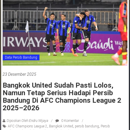
jawa
barat
indonesia
Data Persib Bandung
23 Desember 2025
Bangkok United Sudah Pasti Lolos,
Namun Tetap Serius Hadapi Persib
Bandung Di AFC Champions League 2
2025–2026
Diposkan Oleh:Endru Wijaya
0 Komentar
AFC Champions League 2
,
Bangkok United
,
persib bandung
,
Persib