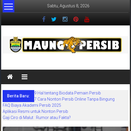
Lompat
Sabtu, Agustus 8, 2026
ke
konten
MaungPersib
Maung
Persib
adalah
9 Hal tentang Biodata Pemain Persib
situs
Berita Baru:
7 Cara Nonton Persib Online Tanpa Bingung
berita
FAQ Biaya Akademi Persib 2025
khusus
Aplikasi Resmi untuk Nonton Persib
sepakbola
Gaji Ciro di Malut : Rumor atau Fakta?
daerah
bandung