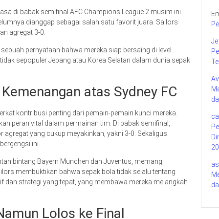
biasa di babak semifinal AFC Champions League 2 musim ini.
Em
lumnya dianggap sebagai salah satu favorit juara. Sailors
Pe
n agregat 3-0.
Je
sebuah pernyataan bahwa mereka siap bersaing di level
Pe
 tidak sepopuler Jepang atau Korea Selatan dalam dunia sepak
Te
Av
l: Kemenangan atas Sydney FC
Me
da
rkat kontribusi penting dari pemain-pemain kunci mereka.
ca
n peran vital dalam permainan tim. Di babak semifinal,
Pe
agregat yang cukup meyakinkan, yakni 3-0. Sekaligus
Di
bergengsi ini.
20
antan bintang Bayern Munchen dan Juventus, memang
as
ailors membuktikan bahwa sepak bola tidak selalu tentang
Me
tif dan strategi yang tepat, yang membawa mereka melangkah
da
 Namun Lolos ke Final