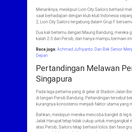
Menariknya, meskipun Lion City Sailors berhasil mel
saat berhadapan dengan klub-klub Indonesia sep
2, Lion City Sailors tergabung dalam Grup F bersa
Dua kali bertemu dengan Maung Bandung, mereka ga
kalah 2-3 dari Persib, dan hanya mampu bermain imb
Baca juga:
Achmad Jufriyanto: Dari Bek Senior Men
Depan
Pertandingan Melawan Pers
Singapura
Pada laga pertama yang di gelar di Stadion Jalan Be
di tangan Persib Bandung. Pertandingan tersebut be
kurangnya konsistensi menjadi faktor utama yang 
Bahkan, meskipun mereka mencoba bangkit di leg ked
Jalak Harupat tetap tidak cukup untuk mengangkat
atas Persib, Sailors tetap berhasil lolos dari fase g