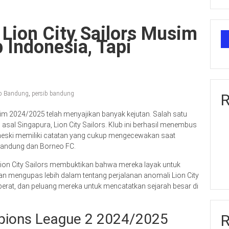
 Lion City Sailors Musim
 Indonesia, Tapi
ib Bandung
,
persib bandung
R
 2024/2025 telah menyajikan banyak kejutan. Salah satu
 asal Singapura, Lion City Sailors. Klub ini berhasil menembus
a meski memiliki catatan yang cukup mengecewakan saat
 Bandung dan Borneo FC.
, Lion City Sailors membuktikan bahwa mereka layak untuk
 akan mengupas lebih dalam tentang perjalanan anomali Lion City
erat, dan peluang mereka untuk mencatatkan sejarah besar di
mpions League 2 2024/2025