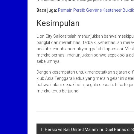
Baca juga:
Pemain Persib Gervane Kastaneer Bukti
Kesimpulan
Lion City Sailors telah menunjukkan bahwa meskip
bangkit dan meraih hasil terbaik. Keberhasilan me
adalah sebuah anomali yang patut diapresiasi. Meski
mereka berhasil menunjukkan bahwa sepak bola adala
sebelumnya.
Dengan kesempatan untuk mencatatkan sejarah di fin
klub Asia Tenggara kedua yang meraih gelar ini sete
bahwa dalam sepak bola, segala sesuatu bisa terjadi
mereka terus berjuang.
Navigasi
Persib vs Bali United Malam Ini: Duel Panas di