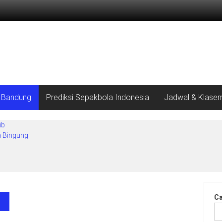
b Bandung
Prediksi Sepakbola Indonesia
Jadwal & Klasem
ib
a Bingung
Ca