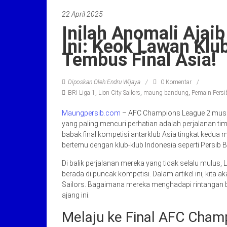
22 April 2025
Inilah Anomali Ajaib
Ini: Keok Lawan Klub
Tembus Final Asia!
Diposkan Oleh:Endru Wijaya
0 Komentar
BRI Liga 1
,
Lion City Sailors
,
maung bandung
,
Pemain Pers
Maungpersib.com
– AFC Champions League 2 musim
yang paling mencuri perhatian adalah perjalanan tim
babak final kompetisi antarklub Asia tingkat kedu
bertemu dengan klub-klub Indonesia seperti Persib
Di balik perjalanan mereka yang tidak selalu mulus
berada di puncak kompetisi. Dalam artikel ini, kita
Sailors. Bagaimana mereka menghadapi rintangan b
ajang ini.
Melaju ke Final AFC Cha