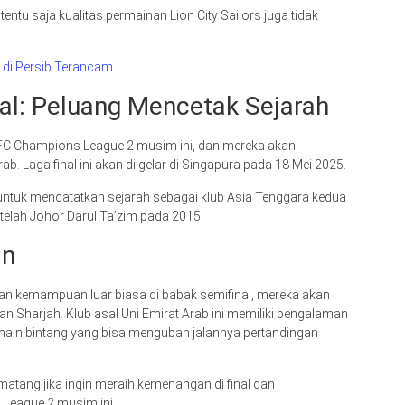
 saja kualitas permainan Lion City Sailors juga tidak
 di Persib Terancam
al: Peluang Mencetak Sejarah
 AFC Champions League 2 musim ini, dan mereka akan
b. Laga final ini akan di gelar di Singapura pada 18 Mei 2025.
r untuk mencatatkan sejarah sebagai klub Asia Tenggara kedua
etelah Johor Darul Ta’zim pada 2015.
an
an kemampuan luar biasa di babak semifinal, mereka akan
 Sharjah. Klub asal Uni Emirat Arab ini memiliki pengalaman
emain bintang yang bisa mengubah jalannya pertandingan
matang jika ingin meraih kemenangan di final dan
League 2 musim ini.