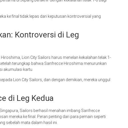
pertama di Jepang berakhir dengan kekalahan telak 1-6 bagi
ka ke final tidak lepas dari keputusan kontroversial yang
an: Kontroversi di Leg
Hiroshima, Lion City Sailors harus menelan kekalahan telak 1-
FC setelah terungkap bahwa Sanfrecce Hiroshima menurunkan
i akumulasi kartu.
epada Lion City Sailors, dan dengan demikian, mereka unggul
e di Leg Kedua
r, Singapura, Sailors berhasil menahan imbang Sanfrecce
an mereka ke final. Peran penting dari para pemain seperti
ng sebelah mata dalam hasil ini.