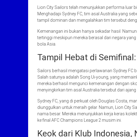
Lion City Sailors telah menunjukkan performa luar 
Menghadapi Sydney FC, tim asal Australia yang sebe
tampil dominan dan mengalahkan tim tersebut denga
Kemenangan ini bukan hanya sekadar hasil. Namun 
tertinggi meskipun mereka berasal dari negara yang
bola Asia.
Tampil Hebat di Semifina
Sailors berhasil mengatasi perlawanan Sydney FC be
Salah satunya adalah Song Ui-young, yang memainka
mereka berhasil mengunci kemenangan dengan skor 
menyingkirkan tim asal Australia tersebut dari ajang 
Sydney FC, yang di perkuat oleh Douglas Costa, m
diunggulkan untuk meraih gelar. Namun, Lion City S
nama besar. Mereka menunjukkan kerja keras kolek
ke final AFC Champions League 2 musim ini.
Keok dari Klub Indonesia,