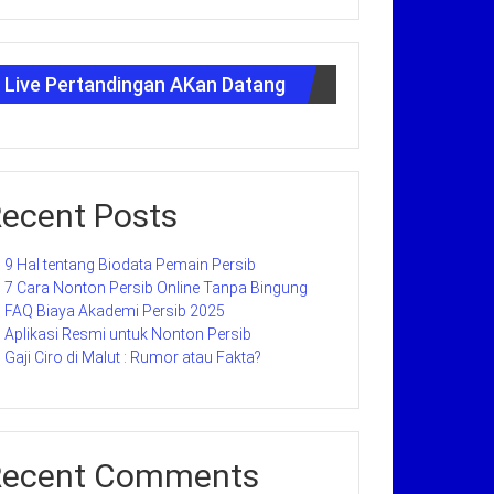
Live Pertandingan AKan Datang
ecent Posts
9 Hal tentang Biodata Pemain Persib
7 Cara Nonton Persib Online Tanpa Bingung
FAQ Biaya Akademi Persib 2025
Aplikasi Resmi untuk Nonton Persib
Gaji Ciro di Malut : Rumor atau Fakta?
Recent Comments