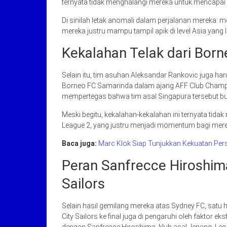
ternyata tidak menghalangi mereka untuk mencapai 
Di sinilah letak anomali dalam perjalanan mereka: m
mereka justru mampu tampil apik di level Asia yang le
Kekalahan Telak dari Born
Selain itu, tim asuhan Aleksandar Rankovic juga ha
Borneo FC Samarinda dalam ajang AFF Club Champi
mempertegas bahwa tim asal Singapura tersebut buk
Meski begitu, kekalahan-kekalahan ini ternyata t
League 2, yang justru menjadi momentum bagi mere
Baca juga:
Marc Klok Siap Tunjukkan Kekuatan Per
Peran Sanfrecce Hiroshima
Sailors
Selain hasil gemilang mereka atas Sydney FC, satu 
City Sailors ke final juga di pengaruhi oleh faktor 