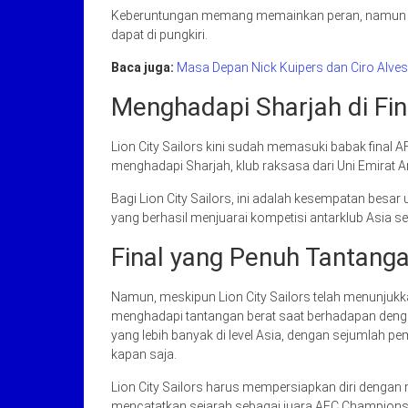
Keberuntungan memang memainkan peran, namun tentu
dapat di pungkiri.
Baca juga:
Masa Depan Nick Kuipers dan Ciro Alves
Menghadapi Sharjah di Fin
Lion City Sailors kini sudah memasuki babak final
menghadapi Sharjah, klub raksasa dari Uni Emirat Ara
Bagi Lion City Sailors, ini adalah kesempatan besa
yang berhasil menjuarai kompetisi antarklub Asia s
Final yang Penuh Tantang
Namun, meskipun Lion City Sailors telah menunjukk
menghadapi tantangan berat saat berhadapan dengan
yang lebih banyak di level Asia, dengan sejumlah p
kapan saja.
Lion City Sailors harus mempersiapkan diri dengan 
mencatatkan sejarah sebagai juara AFC Champions 