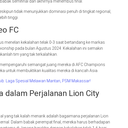
babak semifinal dan akhirnya menembus final.
eskipun tidak menunjukkan dominasi penuh di tingkat regional,
bih tinggi.
eo FC
rus menelan kekalahan telak 0-3 saat bertandang ke markas
onship pada bulan Agustus 2024. Kekalahan ini semakin
anlah tim yang tak terkalahkan.
idak mempengaruhi semangat juang mereka di AFC Champions
ka untuk membuktikan kualitas mereka di kancah Asia.
sib: Laga Spesial Melawan Mantan, PSM Makassar!
 dalam Perjalanan Lion City
hal yang tak kalah menarik adalah bagaimana perjalanan Lion
eksternal. Dalam babak perempat final, mereka harus berhadapan