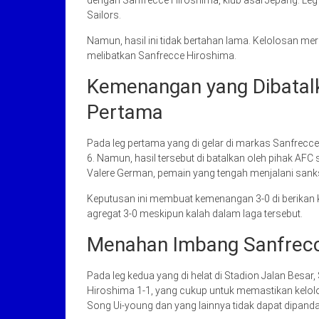
dengan Sanfrecce Hiroshima, klub asal Jepang. Leg 
Sailors.
Namun, hasil ini tidak bertahan lama. Kelolosan mere
melibatkan Sanfrecce Hiroshima.
Kemenangan yang Dibatalk
Pertama
Pada leg pertama yang di gelar di markas Sanfrecce 
6. Namun, hasil tersebut di batalkan oleh pihak A
Valere German, pemain yang tengah menjalani sanks
Keputusan ini membuat kemenangan 3-0 di berikan k
agregat 3-0 meskipun kalah dalam laga tersebut.
Menahan Imbang Sanfrecc
Pada leg kedua yang di helat di Stadion Jalan Besa
Hiroshima 1-1, yang cukup untuk memastikan kelolos
Song Ui-young dan yang lainnya tidak dapat dipanda