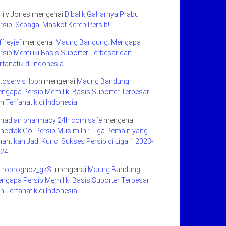
ily Jones
mengenai
Dibalik Gaharnya Prabu
rsib, Sebagai Maskot Keren Persib!
ffreyjef
mengenai
Maung Bandung: Mengapa
rsib Memiliki Basis Suporter Terbesar dan
rfanatik di Indonesia
toservis_lbpn
mengenai
Maung Bandung:
ngapa Persib Memiliki Basis Suporter Terbesar
n Terfanatik di Indonesia
nadian pharmacy 24h com safe
mengenai
ncetak Gol Persib Musim Ini: Tiga Pemain yang
nantikan Jadi Kunci Sukses Persib di Liga 1 2023-
24
troprognoz_gkSt
mengenai
Maung Bandung:
ngapa Persib Memiliki Basis Suporter Terbesar
n Terfanatik di Indonesia