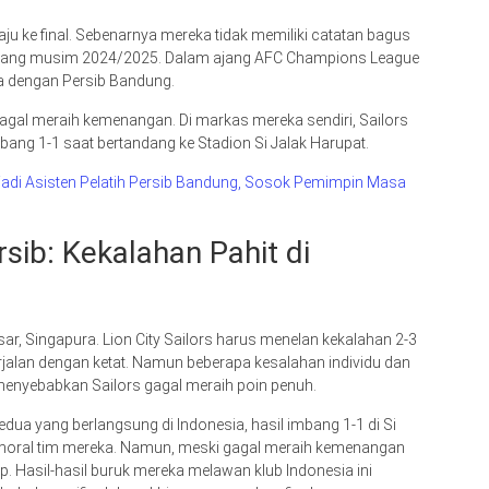
aju ke final. Sebenarnya mereka tidak memiliki catatan bagus
anjang musim 2024/2025. Dalam ajang AFC Champions League
ma dengan Persib Bandung.
gal meraih kemenangan. Di markas mereka sendiri, Sailors
ang 1-1 saat bertandang ke Stadion Si Jalak Harupat.
jadi Asisten Pelatih Persib Bandung, Sosok Pemimpin Masa
ib: Kekalahan Pahit di
sar, Singapura. Lion City Sailors harus menelan kekalahan 2-3
rjalan dengan ketat. Namun beberapa kesalahan individu dan
menyebabkan Sailors gagal meraih poin penuh.
ua yang berlangsung di Indonesia, hasil imbang 1-1 di Si
 moral tim mereka. Namun, meski gagal meraih kemenangan
rup. Hasil-hasil buruk mereka melawan klub Indonesia ini