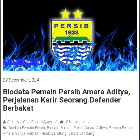
jawa
barat
indonesia
Data Persib Bandung
29 Desember 2024
Biodata Pemain Persib Amara Aditya,
Perjalanan Karir Seorang Defender
Berbakat
Diposkan Oleh:Endru Wijaya
0 Komentar
Biodata Pemain Persib
,
Biodata Pemain Persib Amara Aditya
,
Pemain Persib
Amara Aditya
,
Pemain Persib Bandung
,
persib bandung