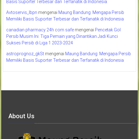
Basis Suporter Terbesar dan Terfanatik di Indonesia
Avtoservis_lbpn
mengenai
Maung Bandung: Mengapa Persib
Memiliki Basis Suporter Terbesar dan Terfanatik di Indonesia
canadian pharmacy 24h com safe
mengenai
Pencetak Gol
Persib Musim Ini: Tiga Pemain yang Dinantikan Jadi Kunci
Sukses Persib di Liga 1 2023-2024
astroprognoz_gkSt
mengenai
Maung Bandung: Mengapa Persib
Memiliki Basis Suporter Terbesar dan Terfanatik di Indonesia
About Us