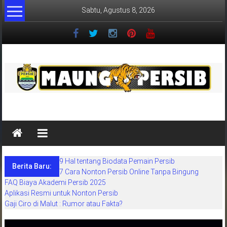
Lompat
Sabtu, Agustus 8, 2026
ke
konten
MaungPersib
Maung
Persib
adalah
9 Hal tentang Biodata Pemain Persib
situs
Berita Baru:
7 Cara Nonton Persib Online Tanpa Bingung
berita
FAQ Biaya Akademi Persib 2025
khusus
Aplikasi Resmi untuk Nonton Persib
sepakbola
Gaji Ciro di Malut : Rumor atau Fakta?
daerah
bandung