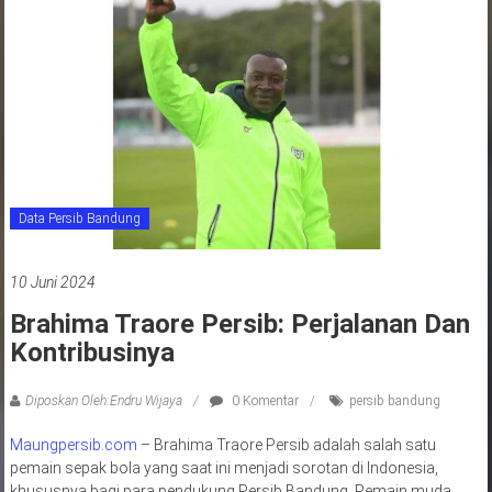
jawa
barat
indonesia
Data Persib Bandung
10 Juni 2024
Brahima Traore Persib: Perjalanan Dan
Kontribusinya
Diposkan Oleh:Endru Wijaya
0 Komentar
persib bandung
Maungpersib.com
– Brahima Traore Persib adalah salah satu
pemain sepak bola yang saat ini menjadi sorotan di Indonesia,
khususnya bagi para pendukung Persib Bandung. Pemain muda