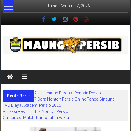
Lompat
Jumat, Agustus 7, 2026
ke
konten
MaungPersib
Maung
Persib
adalah
9 Hal tentang Biodata Pemain Persib
situs
Berita Baru:
7 Cara Nonton Persib Online Tanpa Bingung
berita
FAQ Biaya Akademi Persib 2025
khusus
Aplikasi Resmi untuk Nonton Persib
sepakbola
Gaji Ciro di Malut : Rumor atau Fakta?
daerah
bandung