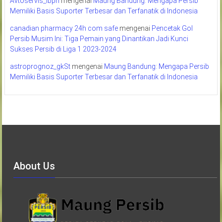
Avtoservis_lbpn
mengenai
Maung Bandung: Mengapa Persib
Memiliki Basis Suporter Terbesar dan Terfanatik di Indonesia
canadian pharmacy 24h com safe
mengenai
Pencetak Gol
Persib Musim Ini: Tiga Pemain yang Dinantikan Jadi Kunci
Sukses Persib di Liga 1 2023-2024
astroprognoz_gkSt
mengenai
Maung Bandung: Mengapa Persib
Memiliki Basis Suporter Terbesar dan Terfanatik di Indonesia
About Us