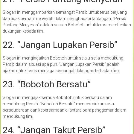
Slogan ini menggambarkan semangat Persib untuk terus berjuang
dan tidak pernah menyerah dalam menghadapi tantangan. “Persib
Pantang Menyerah” adalah seruan Bobotoh untuk terus memberikan
dukungan kepada tim.
22. “Jangan Lupakan Persib”
Slogan ini mengingatkan Bobotoh untuk selalu setia mendukung
Persib dalam situasi apa pun. “Jangan Lupakan Persib” adalah
ajakan untuk terus menjaga semangat dukungan terhadap tim.
23. “Bobotoh Bersatu”
Slogan ini mengajak semua Bobotoh untuk bersatu dalam
mendukung Persib. “Bobotoh Bersatu” mencerminkan rasa
persaudaraan dan kebersamaan di antara para penggemar dalam
mendukung tim.
24. “Jangan Takut Persib”