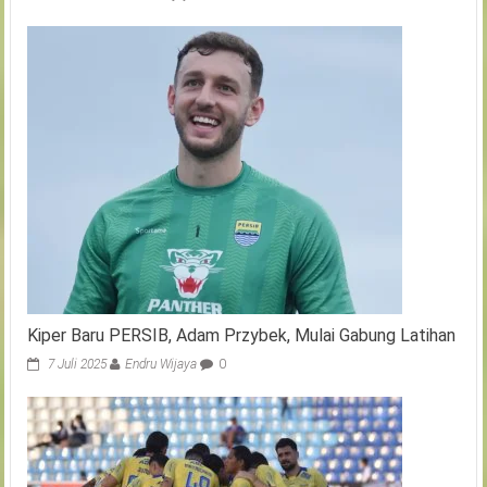
Kiper Baru PERSIB, Adam Przybek, Mulai Gabung Latihan
7 Juli 2025
Endru Wijaya
0