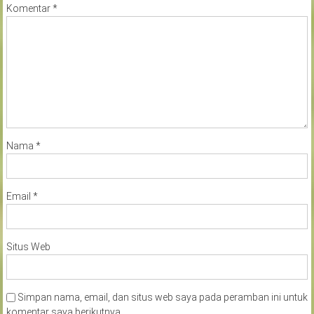
Komentar
*
Nama
*
Email
*
Situs Web
Simpan nama, email, dan situs web saya pada peramban ini untuk
komentar saya berikutnya.