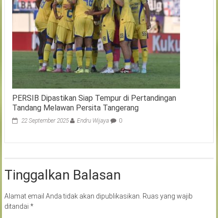
PERSIB Dipastikan Siap Tempur di Pertandingan
Tandang Melawan Persita Tangerang
22 September 2025
Endru Wijaya
0
Tinggalkan Balasan
Alamat email Anda tidak akan dipublikasikan.
Ruas yang wajib
ditandai
*