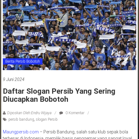
jawa
barat
indonesia
Berita Persib Bobotoh
9 Juni 2024
Daftar Slogan Persib Yang Sering
Diucapkan Bobotoh
Diposkan Oleh:Endru Wijaya
0 Komentar
persib bandung
,
slogan Persib
Maungpersib.com
– Persib Bandung, salah satu klub sepak bola
terbesar di Indonesia, memiliki basis penggemar yang sangat loyal