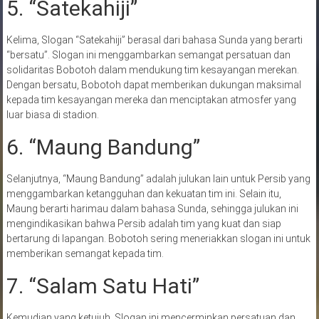
5. “Satekahiji”
Kelima, Slogan “Satekahiji” berasal dari bahasa Sunda yang berarti
“bersatu”. Slogan ini menggambarkan semangat persatuan dan
solidaritas Bobotoh dalam mendukung tim kesayangan merekan.
Dengan bersatu, Bobotoh dapat memberikan dukungan maksimal
kepada tim kesayangan mereka dan menciptakan atmosfer yang
luar biasa di stadion.
6. “Maung Bandung”
Selanjutnya, “Maung Bandung” adalah julukan lain untuk Persib yang
menggambarkan ketangguhan dan kekuatan tim ini. Selain itu,
Maung berarti harimau dalam bahasa Sunda, sehingga julukan ini
mengindikasikan bahwa Persib adalah tim yang kuat dan siap
bertarung di lapangan. Bobotoh sering meneriakkan slogan ini untuk
memberikan semangat kepada tim.
7. “Salam Satu Hati”
Kemudian yang ketujuh. Slogan ini mencerminkan persatuan dan