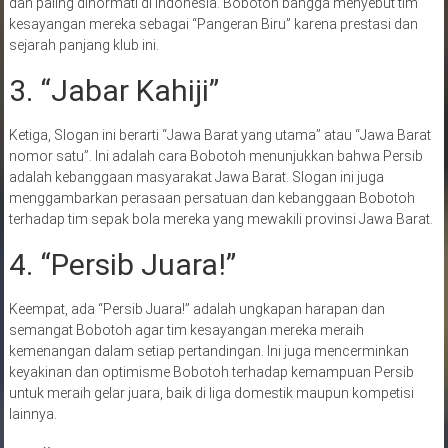
dan paling dihormati di Indonesia. Bobotoh bangga menyebut tim
kesayangan mereka sebagai “Pangeran Biru” karena prestasi dan
sejarah panjang klub ini.
3. “Jabar Kahiji”
Ketiga, Slogan ini berarti “Jawa Barat yang utama” atau “Jawa Barat
nomor satu”. Ini adalah cara Bobotoh menunjukkan bahwa Persib
adalah kebanggaan masyarakat Jawa Barat. Slogan ini juga
menggambarkan perasaan persatuan dan kebanggaan Bobotoh
terhadap tim sepak bola mereka yang mewakili provinsi Jawa Barat.
4. “Persib Juara!”
Keempat, ada “Persib Juara!” adalah ungkapan harapan dan
semangat Bobotoh agar tim kesayangan mereka meraih
kemenangan dalam setiap pertandingan. Ini juga mencerminkan
keyakinan dan optimisme Bobotoh terhadap kemampuan Persib
untuk meraih gelar juara, baik di liga domestik maupun kompetisi
lainnya.