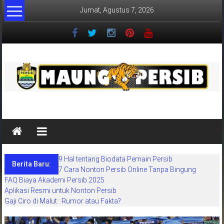
Lompat
Jumat, Agustus 7, 2026
ke
konten
MaungPersib
Maung
Persib
adalah
9 Hal tentang Biodata Pemain Persib
situs
Berita Baru:
7 Cara Nonton Persib Online Tanpa Bingung
berita
FAQ Biaya Akademi Persib 2025
khusus
Aplikasi Resmi untuk Nonton Persib
sepakbola
Gaji Ciro di Malut : Rumor atau Fakta?
daerah
bandung