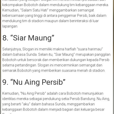
kekompakan Bobotoh dalam mendukung tim kebanggaan mereka.
Kemudian, “Salam Satu Hati” menggambarkan semangat
kebersamaan yang tinggi di antara penggemar Persib, baik dalam
mendukung tim di stadion maupun dalam berinteraksi di luar
lapangan.
8. “Siar Maung”
Selanjutnya, Slogan ini memiliki makna harfiah “suara harimau”
dalam bahasa Sunda. Selain itu, “Siar Maung” merupakan panggilan
Bobotoh untuk bersorak dan memberikan dukungan kepada Persib
selama pertandingan. Slogan ini mencerminkan semangat dan
semarak Bobotoh yang memberikan suasana meriah di stadion.
9. “Nu Aing Persib”
Kemudian, “Nu Aing Persib” adalah cara Bobotoh menunjukkan
identitas mereka sebagai pendukung setia Persib Bandung. Nu Aing,
yang berarti “aku” dalam bahasa Sunda, menggambarkan
kebanggaan Bobotoh dalam menjadi bagian dari keluarga besar