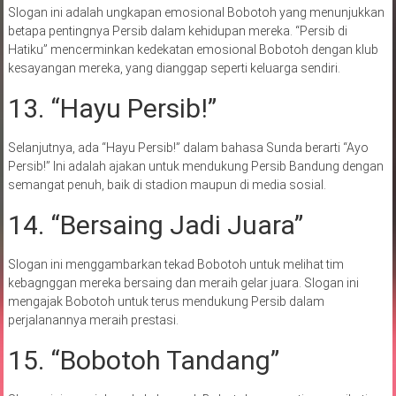
Slogan ini adalah ungkapan emosional Bobotoh yang menunjukkan
betapa pentingnya Persib dalam kehidupan mereka. “Persib di
Hatiku” mencerminkan kedekatan emosional Bobotoh dengan klub
kesayangan mereka, yang dianggap seperti keluarga sendiri.
13. “Hayu Persib!”
Selanjutnya, ada “Hayu Persib!” dalam bahasa Sunda berarti “Ayo
Persib!” Ini adalah ajakan untuk mendukung Persib Bandung dengan
semangat penuh, baik di stadion maupun di media sosial.
14. “Bersaing Jadi Juara”
Slogan ini menggambarkan tekad Bobotoh untuk melihat tim
kebagnggan mereka bersaing dan meraih gelar juara. Slogan ini
mengajak Bobotoh untuk terus mendukung Persib dalam
perjalanannya meraih prestasi.
15. “Bobotoh Tandang”