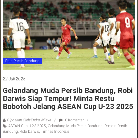
jawa
barat
indonesia
Data Persib Bandung
22 Juli 2025
Gelandang Muda Persib Bandung, Robi
Darwis Siap Tempur! Minta Restu
Bobotoh Jelang ASEAN Cup U-23 2025
Diposkan Oleh:Endru Wijaya
0 Komentar
ASEAN Cup U-23 2025
,
Gelandang Muda Persib Bandung
,
Pemain Persib
Bandung
,
Robi Darwis
,
Timnas Indonesia