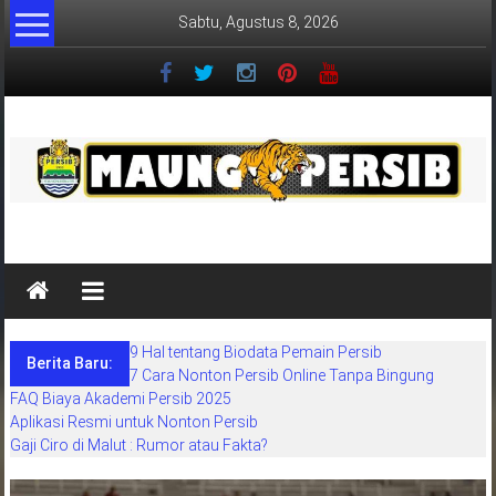
Lompat
Sabtu, Agustus 8, 2026
ke
konten
MaungPersib
Maung
Persib
adalah
9 Hal tentang Biodata Pemain Persib
situs
Berita Baru:
7 Cara Nonton Persib Online Tanpa Bingung
berita
FAQ Biaya Akademi Persib 2025
khusus
Aplikasi Resmi untuk Nonton Persib
sepakbola
Gaji Ciro di Malut : Rumor atau Fakta?
daerah
bandung