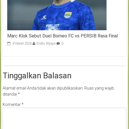
Marc Klok Sebut Duel Borneo FC vs PERSIB Rasa Final
8 Maret 2026
Endru Wijaya
0
Tinggalkan Balasan
Alamat email Anda tidak akan dipublikasikan.
Ruas yang wajib
ditandai
*
Komentar
*