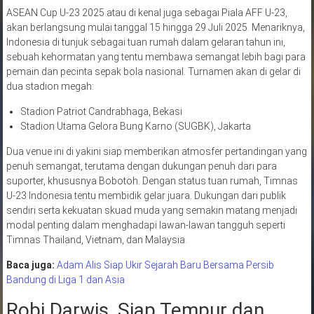
ASEAN Cup U-23 2025 atau di kenal juga sebagai Piala AFF U-23,
akan berlangsung mulai tanggal 15 hingga 29 Juli 2025. Menariknya,
Indonesia di tunjuk sebagai tuan rumah dalam gelaran tahun ini,
sebuah kehormatan yang tentu membawa semangat lebih bagi para
pemain dan pecinta sepak bola nasional. Turnamen akan di gelar di
dua stadion megah:
Stadion Patriot Candrabhaga, Bekasi
Stadion Utama Gelora Bung Karno (SUGBK), Jakarta
Dua venue ini di yakini siap memberikan atmosfer pertandingan yang
penuh semangat, terutama dengan dukungan penuh dari para
suporter, khususnya Bobotoh. Dengan status tuan rumah, Timnas
U-23 Indonesia tentu membidik gelar juara. Dukungan dari publik
sendiri serta kekuatan skuad muda yang semakin matang menjadi
modal penting dalam menghadapi lawan-lawan tangguh seperti
Timnas Thailand, Vietnam, dan Malaysia.
Baca juga:
Adam Alis Siap Ukir Sejarah Baru Bersama Persib
Bandung di Liga 1 dan Asia
Robi Darwis, Siap Tempur dan