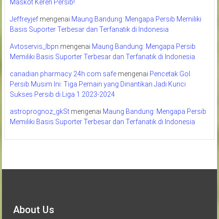
Maskot Keren Persib!
Jeffreyjef
mengenai
Maung Bandung: Mengapa Persib Memiliki
Basis Suporter Terbesar dan Terfanatik di Indonesia
Avtoservis_lbpn
mengenai
Maung Bandung: Mengapa Persib
Memiliki Basis Suporter Terbesar dan Terfanatik di Indonesia
canadian pharmacy 24h com safe
mengenai
Pencetak Gol
Persib Musim Ini: Tiga Pemain yang Dinantikan Jadi Kunci
Sukses Persib di Liga 1 2023-2024
astroprognoz_gkSt
mengenai
Maung Bandung: Mengapa Persib
Memiliki Basis Suporter Terbesar dan Terfanatik di Indonesia
About Us