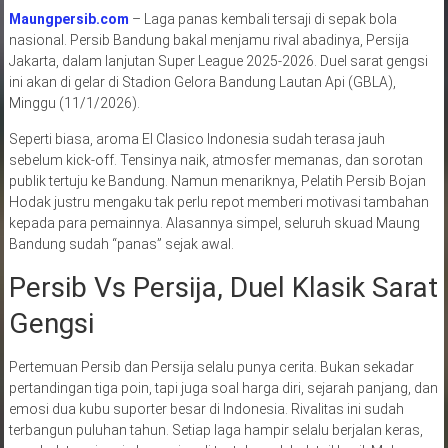
Maungpersib.com
– Laga panas kembali tersaji di sepak bola
nasional. Persib Bandung bakal menjamu rival abadinya, Persija
Jakarta, dalam lanjutan Super League 2025-2026. Duel sarat gengsi
ini akan di gelar di Stadion Gelora Bandung Lautan Api (GBLA),
Minggu (11/1/2026).
Seperti biasa, aroma El Clasico Indonesia sudah terasa jauh
sebelum kick-off. Tensinya naik, atmosfer memanas, dan sorotan
publik tertuju ke Bandung. Namun menariknya, Pelatih Persib Bojan
Hodak justru mengaku tak perlu repot memberi motivasi tambahan
kepada para pemainnya. Alasannya simpel, seluruh skuad Maung
Bandung sudah “panas” sejak awal.
Persib Vs Persija, Duel Klasik Sarat
Gengsi
Pertemuan Persib dan Persija selalu punya cerita. Bukan sekadar
pertandingan tiga poin, tapi juga soal harga diri, sejarah panjang, dan
emosi dua kubu suporter besar di Indonesia. Rivalitas ini sudah
terbangun puluhan tahun. Setiap laga hampir selalu berjalan keras,