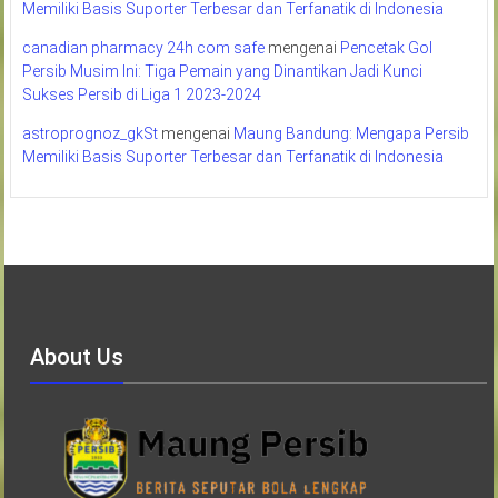
Memiliki Basis Suporter Terbesar dan Terfanatik di Indonesia
canadian pharmacy 24h com safe
mengenai
Pencetak Gol
Persib Musim Ini: Tiga Pemain yang Dinantikan Jadi Kunci
Sukses Persib di Liga 1 2023-2024
astroprognoz_gkSt
mengenai
Maung Bandung: Mengapa Persib
Memiliki Basis Suporter Terbesar dan Terfanatik di Indonesia
About Us