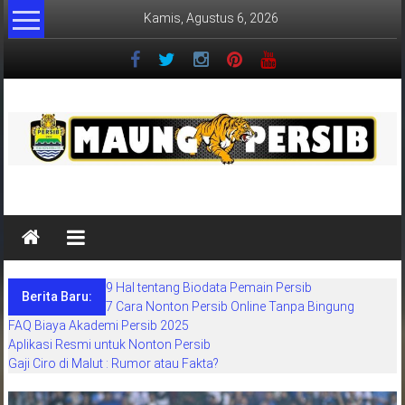
Lompat
Kamis, Agustus 6, 2026
ke
konten
MaungPersib
Maung
Persib
adalah
9 Hal tentang Biodata Pemain Persib
situs
Berita Baru:
7 Cara Nonton Persib Online Tanpa Bingung
berita
FAQ Biaya Akademi Persib 2025
khusus
Aplikasi Resmi untuk Nonton Persib
sepakbola
Gaji Ciro di Malut : Rumor atau Fakta?
daerah
bandung