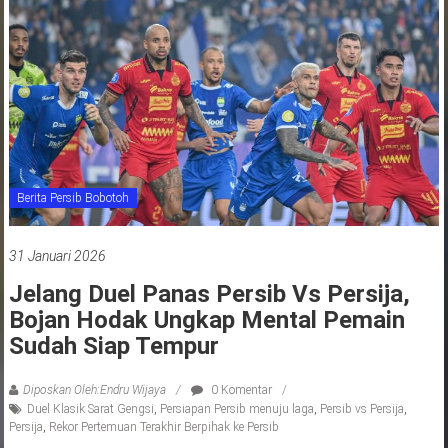
jawa
barat
indonesia
Berita Persib Bobotoh
31 Januari 2026
Jelang Duel Panas Persib Vs Persija,
Bojan Hodak Ungkap Mental Pemain
Sudah Siap Tempur
Diposkan Oleh:Endru Wijaya
0 Komentar
Duel Klasik Sarat Gengsi
,
Persiapan Persib menuju laga
,
Persib vs Persija
,
Persija
,
Rekor Pertemuan Terakhir Berpihak ke Persib