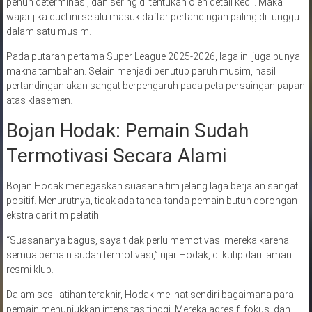
penuh determinasi, dan sering di tentukan oleh detail kecil. Maka
wajar jika duel ini selalu masuk daftar pertandingan paling di tunggu
dalam satu musim.
Pada putaran pertama Super League 2025-2026, laga ini juga punya
makna tambahan. Selain menjadi penutup paruh musim, hasil
pertandingan akan sangat berpengaruh pada peta persaingan papan
atas klasemen.
Bojan Hodak: Pemain Sudah
Termotivasi Secara Alami
Bojan Hodak menegaskan suasana tim jelang laga berjalan sangat
positif. Menurutnya, tidak ada tanda-tanda pemain butuh dorongan
ekstra dari tim pelatih.
“Suasananya bagus, saya tidak perlu memotivasi mereka karena
semua pemain sudah termotivasi,” ujar Hodak, di kutip dari laman
resmi klub.
Dalam sesi latihan terakhir, Hodak melihat sendiri bagaimana para
pemain menunjukkan intensitas tinggi. Mereka agresif, fokus, dan