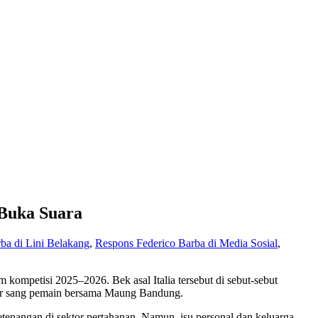
 Buka Suara
ba di Lini Belakang
,
Respons Federico Barba di Media Sosial
,
kompetisi 2025–2026. Bek asal Italia tersebut di sebut-sebut
arier sang pemain bersama Maung Bandung.
tenangan di sektor pertahanan. Namun, isu personal dan keluarga