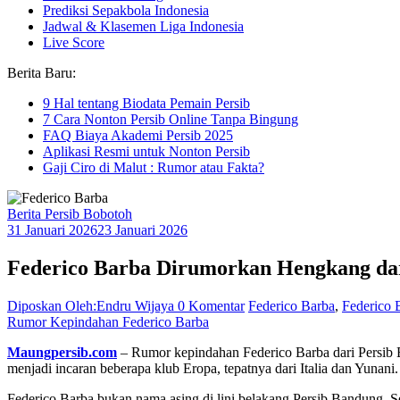
Prediksi Sepakbola Indonesia
Jadwal & Klasemen Liga Indonesia
Live Score
Berita Baru:
9 Hal tentang Biodata Pemain Persib
7 Cara Nonton Persib Online Tanpa Bingung
FAQ Biaya Akademi Persib 2025
Aplikasi Resmi untuk Nonton Persib
Gaji Ciro di Malut : Rumor atau Fakta?
Berita Persib Bobotoh
31 Januari 2026
23 Januari 2026
Federico Barba Dirumorkan Hengkang dar
Diposkan Oleh:Endru Wijaya
0 Komentar
Federico Barba
,
Federico 
Rumor Kepindahan Federico Barba
Maungpersib.com
– Rumor kepindahan Federico Barba dari Persib B
menjadi incaran beberapa klub Eropa, tepatnya dari Italia dan Yunan
Federico Barba bukan nama asing di lini belakang Persib Bandung. S