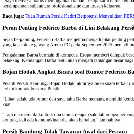
“Saya menyesal harus meninggalkan kalian. Tetapi kami harus kemba
persimpangan sulit antara profesionalisme dan urusan keluarga.
Baca juga:
Tuan Rumah Persik Kediri Berpotensi Menyulitkan PERS
Peran Penting Federico Barba di Lini Belakang Per
Sejak bergabung, Federico Barba menjelma menjadi pilar penting pe
yang ia cetak ke gawang Arema FC pada September 2025 menjadi bukti
Pengalaman Barba bermain di kompetisi Eropa memberi dampak besar 
belakang. Kehilangan Barba tentu akan menjadi tantangan besar bagi Pe
Bojan Hodak Angkat Bicara soal Rumor Federico B
Pelatih Persib Bandung, Bojan Hodak, akhirnya buka suara terkait ru
terikat kontrak bersama Persib.
“Lihat, selalu ada rumor dan saya tahu Barba memang memiliki kenda
kuat.
“Tapi dia memiliki kontrak dua tahun, dengan satu tahun opsi perpan
kontrak, jadi ada kemungkinan dia akan bertahan,” tambahnya.
Persib Bandung Tolak Tawaran Awal dari Pescara