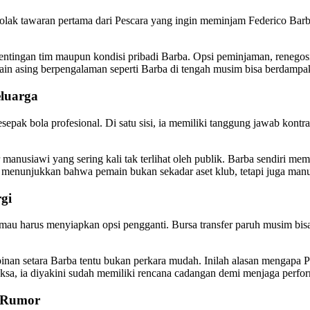
lak tawaran pertama dari Pescara yang ingin meminjam Federico Bar
pentingan tim maupun kondisi pribadi Barba. Opsi peminjaman, renegosi
n asing berpengalaman seperti Barba di tengah musim bisa berdampak si
eluarga
epak bola profesional. Di satu sisi, ia memiliki tanggung jawab kontra
manusiawi yang sering kali tak terlihat oleh publik. Barba sendiri me
ni menunjukkan bahwa pemain bukan sekadar aset klub, tetapi juga man
gi
mau harus menyiapkan opsi pengganti. Bursa transfer paruh musim bi
nan setara Barba tentu bukan perkara mudah. Inilah alasan mengapa
maksa, ia diyakini sudah memiliki rencana cadangan demi menjaga perform
i Rumor