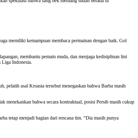
ulkan spekulasi bahwa sang bek memang sudah berada di
api juga memiliki kemampuan membaca permainan dengan baik. Gol
 lapangan, membantu pemain muda, dan menjaga kedisiplinan lini
s Liga Indonesia.
auh, pelatih asal Kroasia tersebut menegaskan bahwa Barba masih
dak menekankan bahwa secara kontraktual, posisi Persib masih cukup
arba tetap menjadi bagian dari rencana tim. “Dia masih punya