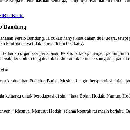
li ke Eropa karena masalah keluarga,” lanjutnya. Kalimat itu memunc
IB di Kediri
sib Bandung
rtahanan Persib Bandung. Ia bukan hanya kuat dalam duel udara, tet
 kontribusinya tidak hanya di lini belakang.
terhadap organisasi pertahanan Persib. Ia kerap menjadi pemimpin di
rsib, terlebih di tengah ambisi klub untuk terus bersaing di papan ata
arba
mor kepindahan Federico Barba. Meski tak ingin berspekulasi terlalu j
la keluarga untuk beradaptasi di sini,” kata Bojan Hodak. Namun, Ho
jangan,” jelasnya. Menurut Hodak, selama kontrak itu masih berlaku, B