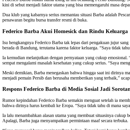
kini di sebut menjadi faktor utama yang bisa memengaruhi masa depa
Dua klub yang kabarnya serius memantau situasi Barba adalah Pescara,
penawaran begitu bursa transfer resmi di buka.
Federico Barba Akui Homesick dan Rindu Keluarga
Isu hengkangnya Federico Barba tak lepas dari pengakuan jujur sang
berada di Bandung, terutama karena faktor keluarga. “Saya tidak tah
Ia kemudian melanjutkan dengan pernyataan yang cukup emosional. “
sempat mengalami masalah kesehatan yang cukup serius. “Saya mengal
Meski demikian, Barba menegaskan bahwa hingga saat ini dirinya masih
menjadi pemain Persib dan berusaha memberikan yang terbaik,” ucap
Respons Federico Barba di Media Sosial Jadi Sorota
Rumor kepindahan Federico Barba semakin menguat setelah ia membala
bahwa dirinya harus kembali ke Eropa. “Saya tidak tahu di mana say
Ia lalu menambahkan alasan utama yang membuat situasinya cukup ber
Apalagi, Barba juga menyampaikan permintaan maaf secara terbuka.