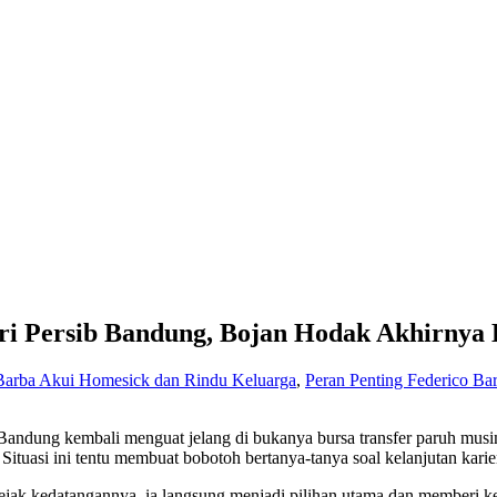
i Persib Bandung, Bojan Hodak Akhirnya
Barba Akui Homesick dan Rindu Keluarga
,
Peran Penting Federico Bar
andung kembali menguat jelang di bukanya bursa transfer paruh musim 
i. Situasi ini tentu membuat bobotoh bertanya-tanya soal kelanjutan k
ejak kedatangannya, ia langsung menjadi pilihan utama dan memberi ke