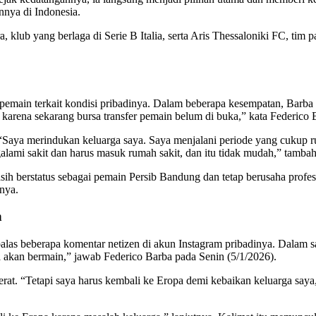
nnya di Indonesia.
 klub yang berlaga di Serie B Italia, serta Aris Thessaloniki FC, tim
 pemain terkait kondisi pribadinya. Dalam beberapa kesempatan, Barba
u karena sekarang bursa transfer pemain belum di buka,” kata Federic
Saya merindukan keluarga saya. Saya menjalani periode yang cukup r
ami sakit dan harus masuk rumah sakit, dan itu tidak mudah,” tambah 
 berstatus sebagai pemain Persib Bandung dan tetap berusaha profesion
nya.
n
s beberapa komentar netizen di akun Instagram pribadinya. Dalam sala
a akan bermain,” jawab Federico Barba pada Senin (5/1/2026).
at. “Tetapi saya harus kembali ke Eropa demi kebaikan keluarga saya,