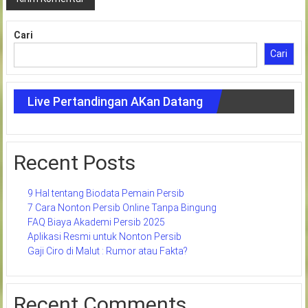
Cari
Cari
Live Pertandingan AKan Datang
Recent Posts
9 Hal tentang Biodata Pemain Persib
7 Cara Nonton Persib Online Tanpa Bingung
FAQ Biaya Akademi Persib 2025
Aplikasi Resmi untuk Nonton Persib
Gaji Ciro di Malut : Rumor atau Fakta?
Recent Comments