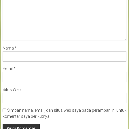
Nama
*
Email
*
Situs Web
Simpan nama, email, dan situs web saya pada peramban ini untuk
komentar saya berikutnya.