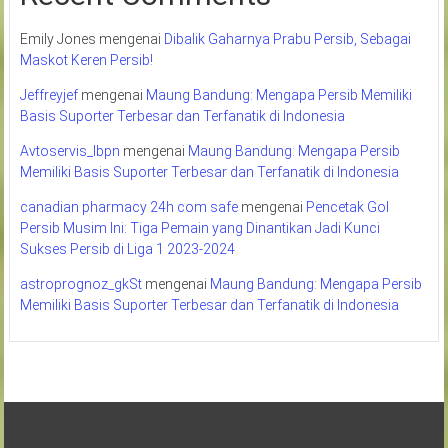
Emily Jones
mengenai
Dibalik Gaharnya Prabu Persib, Sebagai
Maskot Keren Persib!
Jeffreyjef
mengenai
Maung Bandung: Mengapa Persib Memiliki
Basis Suporter Terbesar dan Terfanatik di Indonesia
Avtoservis_lbpn
mengenai
Maung Bandung: Mengapa Persib
Memiliki Basis Suporter Terbesar dan Terfanatik di Indonesia
canadian pharmacy 24h com safe
mengenai
Pencetak Gol
Persib Musim Ini: Tiga Pemain yang Dinantikan Jadi Kunci
Sukses Persib di Liga 1 2023-2024
astroprognoz_gkSt
mengenai
Maung Bandung: Mengapa Persib
Memiliki Basis Suporter Terbesar dan Terfanatik di Indonesia