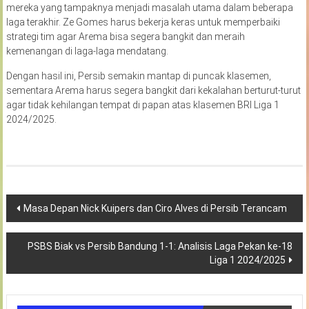
mereka yang tampaknya menjadi masalah utama dalam beberapa
laga terakhir. Ze Gomes harus bekerja keras untuk memperbaiki
strategi tim agar Arema bisa segera bangkit dan meraih
kemenangan di laga-laga mendatang.
Dengan hasil ini, Persib semakin mantap di puncak klasemen,
sementara Arema harus segera bangkit dari kekalahan berturut-turut
agar tidak kehilangan tempat di papan atas klasemen BRI Liga 1
2024/2025.
Navigasi
Masa Depan Nick Kuipers dan Ciro Alves di Persib Terancam
pos
PSBS Biak vs Persib Bandung 1-1: Analisis Laga Pekan ke-18
Liga 1 2024/2025