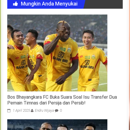
Mungkin Anda Menyukai
Bos Bhayangkara FC Buka Suara Soal Isu Transfer Dua
Pemain Timnas dari Persija dan Persib!
1 April 2025
Endru Wijaya
0