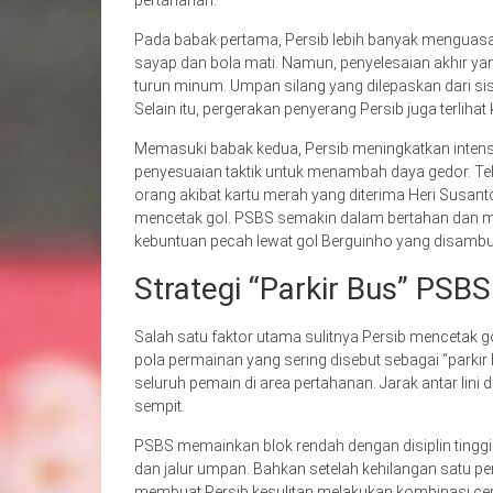
pertahanan.
Pada babak pertama, Persib lebih banyak menguasai
sayap dan bola mati. Namun, penyelesaian akhir 
turun minum. Umpan silang yang dilepaskan dari sisi 
Selain itu, pergerakan penyerang Persib juga terliha
Memasuki babak kedua, Persib meningkatkan inten
penyesuaian taktik untuk menambah daya gedor. T
orang akibat kartu merah yang diterima Heri Susanto
mencetak gol. PSBS semakin dalam bertahan dan men
kebuntuan pecah lewat gol Berguinho yang disambut
Strategi “Parkir Bus” PSBS
Salah satu faktor utama sulitnya Persib mencetak 
pola permainan yang sering disebut sebagai “parkir
seluruh pemain di area pertahanan. Jarak antar lini
sempit.
PSBS memainkan blok rendah dengan disiplin tinggi
dan jalur umpan. Bahkan setelah kehilangan satu pem
membuat Persib kesulitan melakukan kombinasi cepa