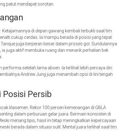
ng patut mendapat sorotan.
nangan
r. Ketajamannya di depan gawang kembali terbukti saat tim
alti cukup cerdas. Ia mampu berada di posisi yang tepat
anque juga berperan besar dalam proses gol. Sundulannya
u, ia juga aktif membuka ruang dan menarik perhatian bek
a.
performa setelah lama absen. Ia terlihat lebih percaya diri
embalinya Andrew Jung juga menambah opsi di lini tengah
Posisi Persib
uncak klasemen. Rekor 100 persen kemenangan di GBLA
penting dalam perburuan gelar juara. Bermain konsisten di
ski menang tipis, hasil ini tetap meningkatkan kepercayaan
 berada dalam situasi sulit. Mental juara terlihat saat tim