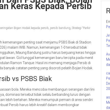
an Keras Kepada Persib
Em
Pe
peringatan Bojan Hodak kepada persib
,
persib bandung
,
Strategi “Parkir
Je
Pe
ih kemenangan penting saat menjamu PSBS Biak di Stadion
Te
2026) malam WIB. Namun, kemenangan 1-0 tersebut tidak
iunggulkan, Maung Bandung justru harus berjuang keras hingga
Av
at lawan. Gol tunggal kemenangan baru tercipta pada menit
Me
ndulan Ramon Tanque. Hasil ini memang menjaga Persib di
da
 ada banyak catatan penting yang disoroti pelatih Bojan Hodak.
ca
rsib vs PSBS Biak
Pe
Di
20
guasaan bola. Mereka mencoba membangun serangan dari lini
, dominasi tersebut tidak selalu berbanding lurus dengan
as
in lebih bertahan. Mereka menumpuk pemain di area sendiri
Me
embuat Persib harus lebih kreatif dalam membongkar
da