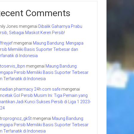
Recent Comments
ily Jones
mengenai
Dibalik Gaharnya Prabu
rsib, Sebagai Maskot Keren Persib!
ffreyjef
mengenai
Maung Bandung: Mengapa
rsib Memiliki Basis Suporter Terbesar dan
rfanatik di Indonesia
toservis_lbpn
mengenai
Maung Bandung:
ngapa Persib Memiliki Basis Suporter Terbesar
n Terfanatik di Indonesia
nadian pharmacy 24h com safe
mengenai
ncetak Gol Persib Musim Ini: Tiga Pemain yang
nantikan Jadi Kunci Sukses Persib di Liga 1 2023-
24
troprognoz_gkSt
mengenai
Maung Bandung:
ngapa Persib Memiliki Basis Suporter Terbesar
n Terfanatik di Indonesia