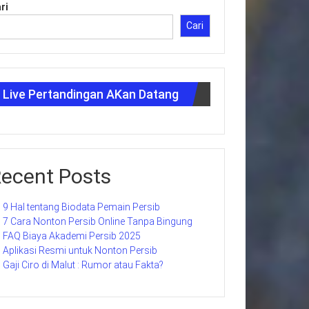
ri
Cari
Live Pertandingan AKan Datang
ecent Posts
9 Hal tentang Biodata Pemain Persib
7 Cara Nonton Persib Online Tanpa Bingung
FAQ Biaya Akademi Persib 2025
Aplikasi Resmi untuk Nonton Persib
Gaji Ciro di Malut : Rumor atau Fakta?