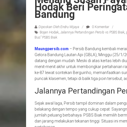
Hodak Beri Peringat
Bandung
Diposkan Oleh:Endru Wijaya
0 Komentar
Bojan Hodak
,
Jalannya Pertandingan Persib vs PSBS Biak
,
Bus” PSBS Biak
Maungpersib.com
– Persib Bandung kembali mera
Gelora Bandung Lautan Api (GBLA), Minggu (25/1/
datang dengan mudah. Meski di atas kertas lebih d
menit-menit akhir untuk membongkar pertahanan rap
ke-87 lewat sontekan Berguinho, memanfaatkan su
puncak klasemen, tetapi di balik tiga poin tersebut,
Jalannya Pertandingan Pe
Sejak awal laga, Persib tampil dominan dalam pen
belakang dengan tempo yang cukup cepat. Sayangnya
jumlah peluang berbahaya. PSBS Biak memilih berma
dan jarang melakukan tekanan tinggi. Situasi ini m