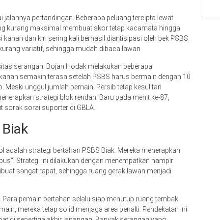
 jalannya pertandingan. Beberapa peluang tercipta lewat
yang kurang maksimal membuat skor tetap kacamata hingga
kanan dan kiri sering kali berhasil diantisipasi oleh bek PSBS.
t kurang variatif, sehingga mudah dibaca lawan.
sitas serangan. Bojan Hodak melakukan beberapa
ekanan semakin terasa setelah PSBS harus bermain dengan 10
. Meski unggul jumlah pemain, Persib tetap kesulitan
erapkan strategi blok rendah. Baru pada menit ke-87,
 sorak sorai suporter di GBLA.
 Biak
gol adalah strategi bertahan PSBS Biak. Mereka menerapkan
 bus”. Strategi ini dilakukan dengan menempatkan hampir
 dibuat sangat rapat, sehingga ruang gerak lawan menjadi
. Para pemain bertahan selalu siap menutup ruang tembak
ain, mereka tetap solid menjaga area penalti. Pendekatan ini
t di sepertiga akhir lapangan. Banyak serangan yang