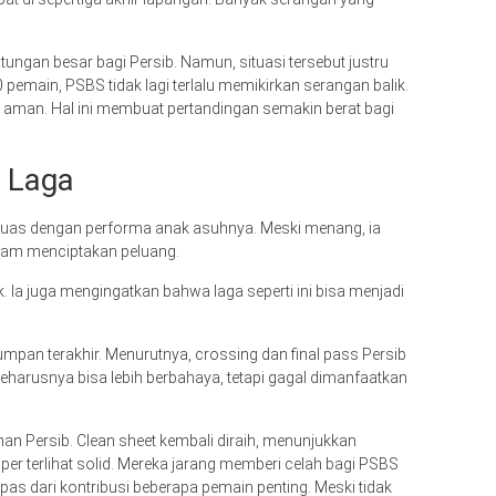
ngan besar bagi Persib. Namun, situasi tersebut justru
main, PSBS tidak lagi terlalu memikirkan serangan balik.
aman. Hal ini membuat pertandingan semakin berat bagi
i Laga
puas dengan performa anak asuhnya. Meski menang, ia
alam menciptakan peluang.
. Ia juga mengingatkan bahwa laga seperti ini bisa menjadi
mpan terakhir. Menurutnya, crossing dan final pass Persib
seharusnya bisa lebih berbahaya, tetapi gagal dimanfaatkan
nan Persib. Clean sheet kembali diraih, menunjukkan
iper terlihat solid. Mereka jarang memberi celah bagi PSBS
s dari kontribusi beberapa pemain penting. Meski tidak