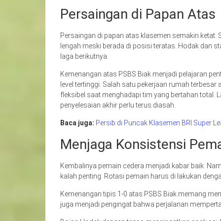
Persaingan di Papan Atas
Persaingan di papan atas klasemen semakin ketat. Se
lengah meski berada di posisi teratas. Hodak dan sta
laga berikutnya.
Kemenangan atas PSBS Biak menjadi pelajaran pentin
level tertinggi. Salah satu pekerjaan rumah terbesar
fleksibel saat menghadapi tim yang bertahan total. 
penyelesaian akhir perlu terus diasah.
Baca juga:
Persib di Puncak Klasemen BRI Super Lea
Menjaga Konsistensi Pem
Kembalinya pemain cedera menjadi kabar baik. Nam
kalah penting. Rotasi pemain harus di lakukan deng
Kemenangan tipis 1-0 atas PSBS Biak memang member
juga menjadi pengingat bahwa perjalanan memperta