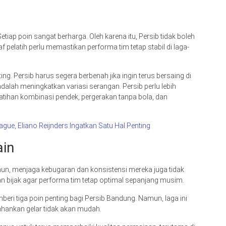
tiap poin sangat berharga. Oleh karena itu, Persib tidak boleh
f pelatih perlu memastikan performa tim tetap stabil di laga-
g. Persib harus segera berbenah jika ingin terus bersaing di
 adalah meningkatkan variasi serangan. Persib perlu lebih
Latihan kombinasi pendek, pergerakan tanpa bola, dan
gue, Eliano Reijnders Ingatkan Satu Hal Penting
ain
un, menjaga kebugaran dan konsistensi mereka juga tidak
an bijak agar performa tim tetap optimal sepanjang musim.
i tiga poin penting bagi Persib Bandung. Namun, laga ini
hankan gelar tidak akan mudah.