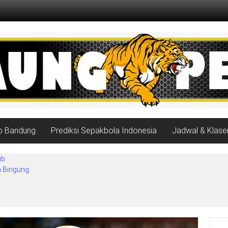
ib Bandung
Prediksi Sepakbola Indonesia
Jadwal & Klase
ib
a Bingung