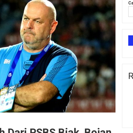
Ca
R
 Dari PSBS Biak, Bojan