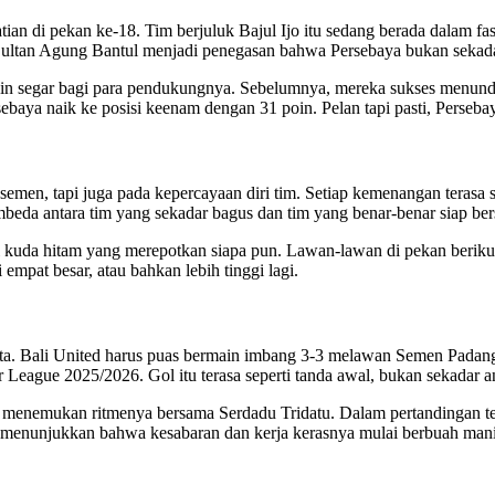
ian di pekan ke-18. Tim berjuluk Bajul Ijo itu sedang berada dalam fas
Sultan Agung Bantul menjadi penegasan bahwa Persebaya bukan sekad
gin segar bagi para pendukungnya. Sebelumnya, mereka sukses menund
baya naik ke posisi keenam dengan 31 poin. Pelan tapi pasti, Perseba
emen, tapi juga pada kepercayaan diri tim. Setiap kemenangan terasa s
mbeda antara tim yang sekadar bagus dan tim yang benar-benar siap ber
kuda hitam yang merepotkan siapa pun. Lawan-lawan di pekan berikutny
empat besar, atau bahkan lebih tinggi lagi.
a. Bali United harus puas bermain imbang 3-3 melawan Semen Padang, 
 League 2025/2026. Gol itu terasa seperti tanda awal, bukan sekadar a
 menemukan ritmenya bersama Serdadu Tridatu. Dalam pertandingan ters
 menunjukkan bahwa kesabaran dan kerja kerasnya mulai berbuah mani