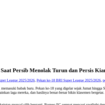
 Saat Persib Menolak Turun dan Persis Kia
uper League 2025/2026
,
Pekan ke-18 BRI Super League 2025/2026
,
p
emasuki babak baru. Pekan ke-18 yang digelar sejak Jumat hingga Sen
inkan laga mereka, dan hasilnya benar-benar bikin klasemen bergetar.
, kejutan muncul silih berganti. Borneo FC sempat mencuri spotlight d