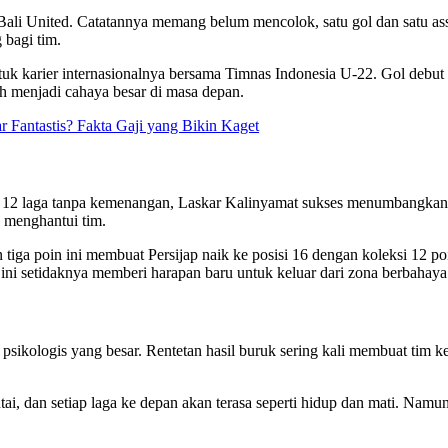
i United. Catatannya memang belum mencolok, satu gol dan satu assist, 
 bagi tim.
uk karier internasionalnya bersama Timnas Indonesia U-22. Gol debut di
buh menjadi cahaya besar di masa depan.
Fantastis? Fakta Gaji yang Bikin Kaget
lah 12 laga tanpa kemenangan, Laskar Kalinyamat sukses menumbangkan
 menghantui tim.
 tiga poin ini membuat Persijap naik ke posisi 16 dengan koleksi 12 p
ni setidaknya memberi harapan baru untuk keluar dari zona berbahaya
psikologis yang besar. Rentetan hasil buruk sering kali membuat tim 
ai, dan setiap laga ke depan akan terasa seperti hidup dan mati. Namu