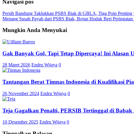
Navigasi pos
Persib Bandung Taklukkan PSBS Biak di GBLA, Tiga Poin Penting 
Menang Susah Payah dari PSBS Biak, Bojan Hodak Beri Peringatan
Mungkin Anda Menyukai
Gak Banyak Gol, Tapi Tetap Dipercaya! Ini Alasan U
28 Maret 2026
Endru Wijaya
0
Tantangan Berat Timnas Indonesia di Kualifikasi Pi
26 November 2024
Endru Wijaya
0
Teja Gagalkan Penalti, PERSIB Tertinggal di Baba
10 Desember 2025
Endru Wijaya
0
Tinggalkan Balasan