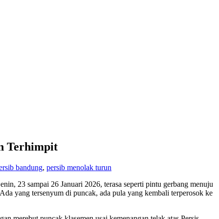
n Terhimpit
ersib bandung
,
persib menolak turun
in, 23 sampai 26 Januari 2026, terasa seperti pintu gerbang menuju
 Ada yang tersenyum di puncak, ada pula yang kembali terperosok ke
engan merebut puncak klasemen usai kemenangan telak atas Persis