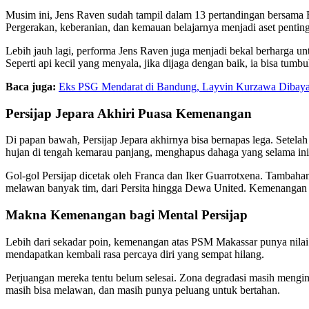
Musim ini, Jens Raven sudah tampil dalam 13 pertandingan bersama Bal
Pergerakan, keberanian, dan kemauan belajarnya menjadi aset penting
Lebih jauh lagi, performa Jens Raven juga menjadi bekal berharga unt
Seperti api kecil yang menyala, jika dijaga dengan baik, ia bisa tum
Baca juga:
Eks PSG Mendarat di Bandung, Layvin Kurzawa Dibayar 
Persijap Jepara Akhiri Puasa Kemenangan
Di papan bawah, Persijap Jepara akhirnya bisa bernapas lega. Sete
hujan di tengah kemarau panjang, menghapus dahaga yang selama ini
Gol-gol Persijap dicetak oleh Franca dan Iker Guarrotxena. Tambahan
melawan banyak tim, dari Persita hingga Dewa United. Kemenangan i
Makna Kemenangan bagi Mental Persijap
Lebih dari sekadar poin, kemenangan atas PSM Makassar punya nilai 
mendapatkan kembali rasa percaya diri yang sempat hilang.
Perjuangan mereka tentu belum selesai. Zona degradasi masih mengint
masih bisa melawan, dan masih punya peluang untuk bertahan.