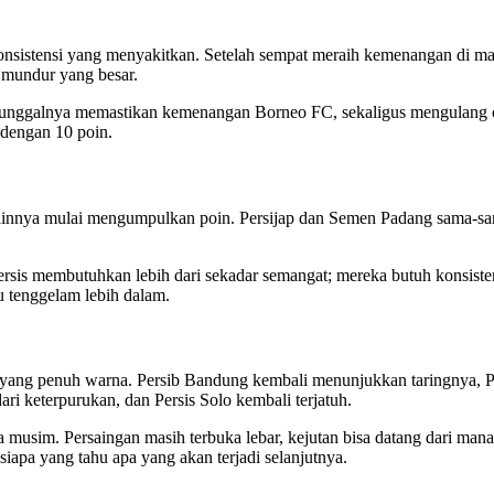
onsistensi yang menyakitkan. Setelah sempat meraih kemenangan di ma
 mundur yang besar.
 tunggalnya memastikan kemenangan Borneo FC, sekaligus mengulang ce
 dengan 10 poin.
lainnya mulai mengumpulkan poin. Persijap dan Semen Padang sama-sama 
ersis membutuhkan lebih dari sekadar semangat; mereka butuh konsisten
u tenggelam lebih dalam.
ang penuh warna. Persib Bandung kembali menunjukkan taringnya, Per
ri keterpurukan, dan Persis Solo kembali terjatuh.
 musim. Persaingan masih terbuka lebar, kejutan bisa datang dari man
siapa yang tahu apa yang akan terjadi selanjutnya.