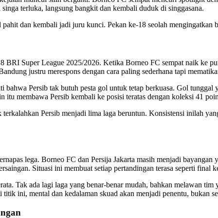
i singa terluka, langsung bangkit dan kembali duduk di singgasana.
il pahit dan kembali jadi juru kunci. Pekan ke-18 seolah mengingatkan
18 BRI Super League 2025/2026. Ketika Borneo FC sempat naik ke pu
Bandung justru merespons dengan cara paling sederhana tapi mematika
bahwa Persib tak butuh pesta gol untuk tetap berkuasa. Gol tunggal y
n itu membawa Persib kembali ke posisi teratas dengan koleksi 41 poin
 terkalahkan Persib menjadi lima laga beruntun. Konsistensi inilah y
rnapas lega. Borneo FC dan Persija Jakarta masih menjadi bayangan ya
aingan. Situasi ini membuat setiap pertandingan terasa seperti final ke
rata. Tak ada lagi laga yang benar-benar mudah, bahkan melawan tim y
titik ini, mental dan kedalaman skuad akan menjadi penentu, bukan se
angan