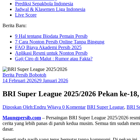
Prediksi Sepakbola Indonesia
Jadwal & Klasemen Liga Indonesia
Live Score
Berita Baru:
9 Hal tentang Biodata Pemain Persib
7 Cara Nonton Persib Online Tanpa Bingung
FAQ Biaya Akademi Persib 2025
Aplikasi Resmi untuk Nonton Persib
Gaji Ciro di Malut : Rumor atau Fakta?
Berita Persib Bobotoh
14 Februari 2026
29 Januari 2026
BRI Super League 2025/2026 Pekan ke-18,
Diposkan Oleh:Endru Wijaya
0 Komentar
BRI Super League
,
BRI S
Maungpersib.com
– Persaingan BRI Super League 2025/2026 resmi m
cerita yang lebih panas di paruh kedua musim. Semua tim sudah mema
dasar.
Seperti roda nasib yang terus berputar tanpa kompromi. Di pekan ini