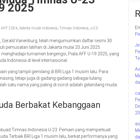
19 2025
Em
a AFF 2024
,
talenta muda indonesia
,
Timnas Indonesia
,
u-23
Pe
3, Gerald Vanenburg, telah mengumumkan daftar resmi 30
Je
i pemusatan latihan di Jakarta mulai 20 Juni 2025.
Pe
an menghadapi turnamen bergengsi, Piala AFF U-19 2025, yang
Te
a Indonesia di level internasional.
Av
ain yang tampil gemilang di BRI Liga 1 musim lalu. Para
Me
masing, tetapi juga di gadang-gadang sebagai tulang
da
lah satu nama yang paling di sorot adalah gelandang muda
ca
Pe
Muda Berbakat Kebanggaan
Di
20
as
am skuad Timnas Indonesia U-23. Pemain yang memperkuat
Me
da Terbaik BRI Liga 1 musim lalu, berkat performanya yang
da