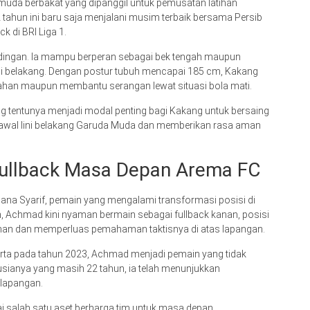
uda berbakat yang dipanggil untuk pemusatan latihan
 tahun ini baru saja menjalani musim terbaik bersama Persib
k di BRI Liga 1.
ndingan. Ia mampu berperan sebagai bek tengah maupun
ini belakang. Dengan postur tubuh mencapai 185 cm, Kakang
rtahan maupun membantu serangan lewat situasi bola mati.
g tentunya menjadi modal penting bagi Kakang untuk bersaing
ngawal lini belakang Garuda Muda dan memberikan rasa aman
Fullback Masa Depan Arema FC
ana Syarif, pemain yang mengalami transformasi posisi di
, Achmad kini nyaman bermain sebagai fullback kanan, posisi
an dan memperluas pemahaman taktisnya di atas lapangan.
arta pada tahun 2023, Achmad menjadi pemain yang tidak
 usianya yang masih 22 tahun, ia telah menunjukkan
 lapangan.
salah satu aset berharga tim untuk masa depan.