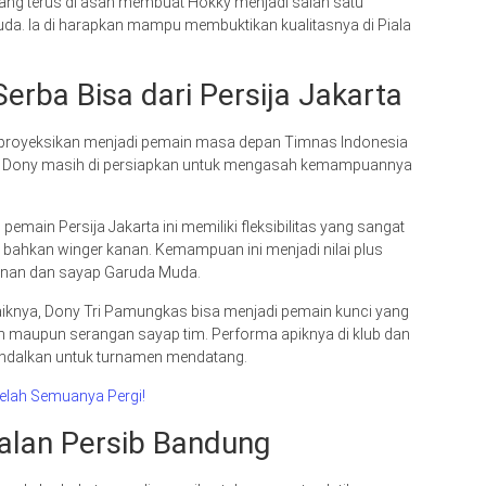
ang terus di asah membuat Hokky menjadi salah satu
da. Ia di harapkan mampu membuktikan kualitasnya di Piala
erba Bisa dari Persija Jakarta
 proyeksikan menjadi pemain masa depan Timnas Indonesia
n, Dony masih di persiapkan untuk mengasah kemampuannya
 pemain Persija Jakarta ini memiliki fleksibilitas yang sangat
i, bahkan winger kanan. Kemampuan ini menjadi nilai plus
ahanan dan sayap Garuda Muda.
iknya, Dony Tri Pamungkas bisa menjadi pemain kunci yang
 maupun serangan sayap tim. Performa apiknya di klub dan
andalkan untuk turnamen mendatang.
etelah Semuanya Pergi!
alan Persib Bandung