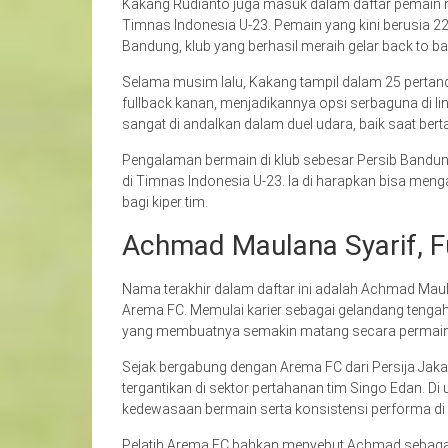
Kakang Rudianto juga masuk dalam daftar pemain m
Timnas Indonesia U-23. Pemain yang kini berusia 22
Bandung, klub yang berhasil meraih gelar back to bac
Selama musim lalu, Kakang tampil dalam 25 perta
fullback kanan, menjadikannya opsi serbaguna di l
sangat di andalkan dalam duel udara, baik saat be
Pengalaman bermain di klub sebesar Persib Bandun
di Timnas Indonesia U-23. Ia di harapkan bisa me
bagi kiper tim.
Achmad Maulana Syarif, 
Nama terakhir dalam daftar ini adalah Achmad Maul
Arema FC. Memulai karier sebagai gelandang tengah
yang membuatnya semakin matang secara permain
Sejak bergabung dengan Arema FC dari Persija Jak
tergantikan di sektor pertahanan tim Singo Edan. Di
kedewasaan bermain serta konsistensi performa di
Pelatih Arema FC bahkan menyebut Achmad sebagai 