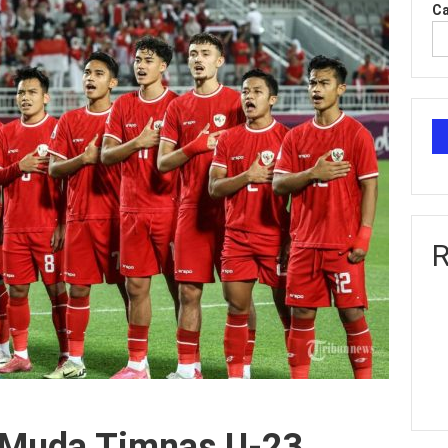
Ca
R
 Muda Timnas U-23