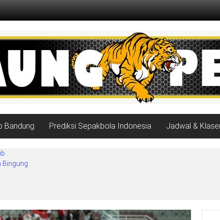
ib Bandung
Prediksi Sepakbola Indonesia
Jadwal & Klase
ib
a Bingung