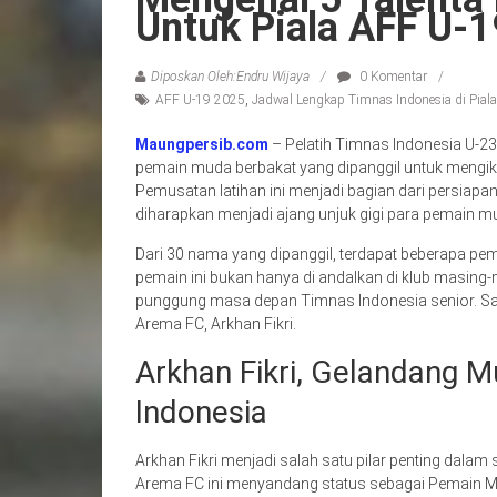
Untuk Piala AFF U-
Diposkan Oleh:Endru Wijaya
0 Komentar
AFF U-19 2025
,
Jadwal Lengkap Timnas Indonesia di Pial
Maungpersib.com
– Pelatih Timnas Indonesia U-2
pemain muda berbakat yang dipanggil untuk mengikut
Pemusatan latihan ini menjadi bagian dari persiap
diharapkan menjadi ajang unjuk gigi para pemain mud
Dari 30 nama yang dipanggil, terdapat beberapa pem
pemain ini bukan hanya di andalkan di klub masing-
punggung masa depan Timnas Indonesia senior. Sa
Arema FC, Arkhan Fikri.
Arkhan Fikri, Gelandang 
Indonesia
Arkhan Fikri menjadi salah satu pilar penting dal
Arema FC ini menyandang status sebagai Pemain Mu