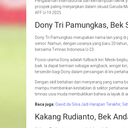
Pengalaman internasional dan kemampuan teknik y
prospek paling menjanjikan dalam skuad Garuda Mu
AFF U-19 2025.
Dony Tri Pamungkas, Bek S
Dony Tri Pamungkas merupakan nama lain yang di
senior. Namun, dengan usianya yang baru 20 tahu
bersama Timnas Indonesia U-23.
Posisi utama Dony adalah fullback kiri. Meski begitu,
baik. Ia dapat bermain sebagai wingback, winger kir
tersendiri bagi Dony dalam persaingan di lini pert
Dengan skill bertahan dan menyerang yang sama ba
mampu memberikan kestabilan di sektor pertahanan
timnas usia muda membuktikan bahwa ia layak di 
Baca juga:
David da Silva Jadi Harapan Terakhir, S
Kakang Rudianto, Bek And