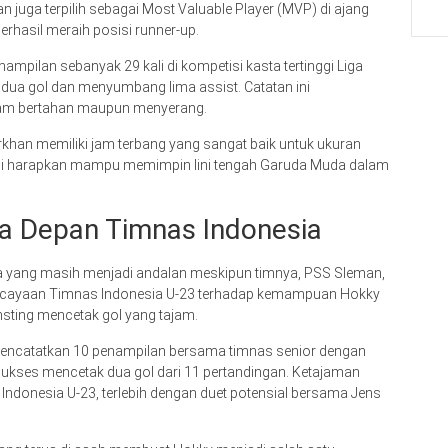
n juga terpilih sebagai Most Valuable Player (MVP) di ajang
erhasil meraih posisi runner-up.
mpilan sebanyak 29 kali di kompetisi kasta tertinggi Liga
k dua gol dan menyumbang lima assist. Catatan ini
alam bertahan maupun menyerang.
rkhan memiliki jam terbang yang sangat baik untuk ukuran
ia di harapkan mampu memimpin lini tengah Garuda Muda dalam
sa Depan Timnas Indonesia
a yang masih menjadi andalan meskipun timnya, PSS Sleman,
epercayaan Timnas Indonesia U-23 terhadap kemampuan Hokky
i insting mencetak gol yang tajam.
encatatkan 10 penampilan bersama timnas senior dengan
 ia sukses mencetak dua gol dari 11 pertandingan. Ketajaman
Indonesia U-23, terlebih dengan duet potensial bersama Jens