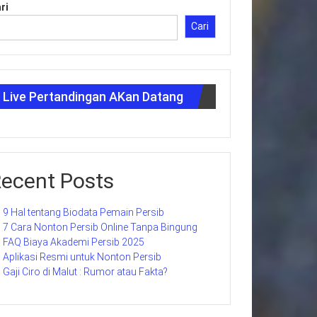
ri
Cari
Live Pertandingan AKan Datang
ecent Posts
9 Hal tentang Biodata Pemain Persib
7 Cara Nonton Persib Online Tanpa Bingung
FAQ Biaya Akademi Persib 2025
Aplikasi Resmi untuk Nonton Persib
Gaji Ciro di Malut : Rumor atau Fakta?