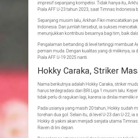
impresif sepanjang kompetisi. Tidak hanya itu, Arkha
Piala AFF U-23 tahun 2023, saat Timnas Indonesia b
Sepanjang musim lalu, Arkhan Fikri mencatatkan pena
Indonesia. Dari jumlah tersebut, ia sukses menceta
menunjukkan kontribusi besarnya bagi tim, baik d
Pengalaman bertanding di level tertinggi membuat A
pemain muda. Dengan kualitas yang di milikinya, 
Piala AFF U-19 2025 nanti.
Hokky Caraka, Striker Ma
Nama berikutnya adalah Hokky Caraka, striker mud
harus terdegradasi dari BRI Liga 1 musim lalu. K
tidak perlu di ragukan lagi, karena ia dinilai memilik
Pada usianya yang masih 20 tahun, Hokky sudah m
torehan dua gol. Selain itu, di level U-23 dan U-22,
Hokky di yakini akan menjadi senjata utama Timnas 
Raven di lini depan.