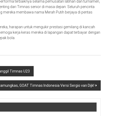
erforma terbaiknya selama pemusatan latihan dan turnamen,
nting dari Timnas senior di masa depan. Seluruh pencinta
ang mereka membawa nama Merah Putih berjaya di pentas
reka, harapan untuk mengukir prestasi gemilang di kancah
Semoga kerja keras mereka di lapangan dapat terbayar dengan
epak bola.
anggil Timnas U23
mungkas, GOAT Timnas Indonesia Versi Sergio van Dijk!