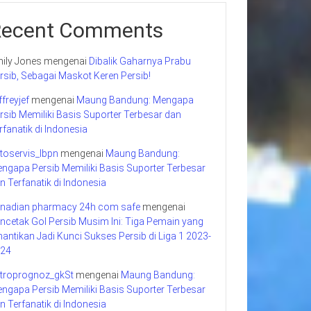
Recent Comments
ily Jones
mengenai
Dibalik Gaharnya Prabu
rsib, Sebagai Maskot Keren Persib!
ffreyjef
mengenai
Maung Bandung: Mengapa
rsib Memiliki Basis Suporter Terbesar dan
rfanatik di Indonesia
toservis_lbpn
mengenai
Maung Bandung:
ngapa Persib Memiliki Basis Suporter Terbesar
n Terfanatik di Indonesia
nadian pharmacy 24h com safe
mengenai
ncetak Gol Persib Musim Ini: Tiga Pemain yang
nantikan Jadi Kunci Sukses Persib di Liga 1 2023-
24
troprognoz_gkSt
mengenai
Maung Bandung:
ngapa Persib Memiliki Basis Suporter Terbesar
n Terfanatik di Indonesia