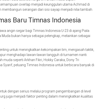
a kemampuan overlap menjadi keunggulan utama Achmad di
lam membangun serangan dari sisi sayap menjadi nilai tambah.
mas Baru Timnas Indonesia
a angin segar bagi Timnas Indonesia U-23 di ajang Piala
a Muda bukan hanya sebagai pelengkap, melainkan sebagai
nting untuk meningkatkan kekompakan tim, mengasah taktik,
mpur menghadapi lawan-lawan tangguh di turnamen nanti.
muda seperti Arkhan Fikri, Hokky Caraka, Dony Tri
yarif, peluang Timnas Indonesia untuk berbicara banyak di
bentuk dengan serius melalui program pengembangan di level
urg juga menjadi faktor penting dalam meningkatkan kualitas