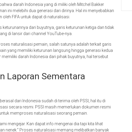
ahwa darah Indonesia yang di miliki oleh Mitchel Bakker
an ini melebihi dua generasi dari dirinya. Hal ini menyebabkan
oleh FIFA untuk dapat di naturalisasi.
s keturunannya dari buyutnya, garis keturunan ketiga dan tidak
yang di lansir dari channel YouTube-nya.
roses naturalisasi pemain, salah satunya adalah terkait garis
main yang memiliki keturunan langsung hingga generasi kedua
 memiliki darah Indonesia dari pihak buyutnya, hal tersebut
n Laporan Sementara
rasal dari Indonesia sudah di terima oleh PSSI, hal itu di
isasi secara resmi. PSSI masih memerlukan dokumen resmi
 untuk memproses naturalisasi seorang pemain.
i mengejar. Kan dapat info mengenai dia tapi kita lihat
 dan nenek.” Proses naturalisasi memang melibatkan banyak