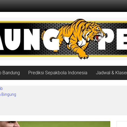
ib Bandung
Prediksi Sepakbola Indonesia
Jadwal & Klase
ib
a Bingung