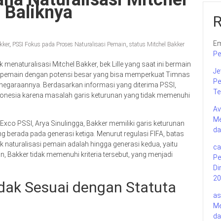
i Baliknya
Em
kker
,
PSSI Fokus pada Proses Naturalisasi Pemain
,
status Mitchel Bakker
Pe
enaturalisasi Mitchel Bakker, bek Lille yang saat ini bermain
Je
ai pemain dengan potensi besar yang bisa memperkuat Timnas
Pe
anegaraannya. Berdasarkan informasi yang diterima PSSI,
Te
donesia karena masalah garis keturunan yang tidak memenuhi
Av
Me
xco PSSI, Arya Sinulingga, Bakker memiliki garis keturunan
da
ng berada pada generasi ketiga. Menurut regulasi FIFA, batas
k naturalisasi pemain adalah hingga generasi kedua, yaitu
ca
, Bakker tidak memenuhi kriteria tersebut, yang menjadi
Pe
Di
20
idak Sesuai dengan Statuta
as
Me
da