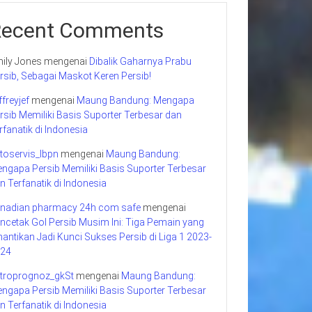
Recent Comments
ily Jones
mengenai
Dibalik Gaharnya Prabu
rsib, Sebagai Maskot Keren Persib!
ffreyjef
mengenai
Maung Bandung: Mengapa
rsib Memiliki Basis Suporter Terbesar dan
rfanatik di Indonesia
toservis_lbpn
mengenai
Maung Bandung:
ngapa Persib Memiliki Basis Suporter Terbesar
n Terfanatik di Indonesia
nadian pharmacy 24h com safe
mengenai
ncetak Gol Persib Musim Ini: Tiga Pemain yang
nantikan Jadi Kunci Sukses Persib di Liga 1 2023-
24
troprognoz_gkSt
mengenai
Maung Bandung:
ngapa Persib Memiliki Basis Suporter Terbesar
n Terfanatik di Indonesia