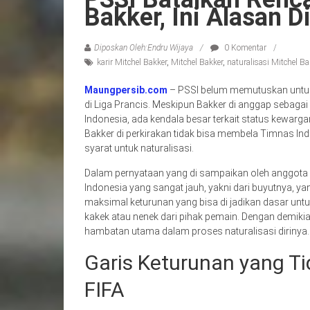
Bakker, Ini Alasan D
Diposkan Oleh:Endru Wijaya
0 Komentar
karir Mitchel Bakker
,
Mitchel Bakker
,
naturalisasi Mitchel Ba
Maungpersib.com
– PSSI belum memutuskan untuk m
di Liga Prancis. Meskipun Bakker di anggap sebag
Indonesia, ada kendala besar terkait status kewarg
Bakker di perkirakan tidak bisa membela Timnas In
syarat untuk naturalisasi.
Dalam pernyataan yang di sampaikan oleh anggota E
Indonesia yang sangat jauh, yakni dari buyutnya, ya
maksimal keturunan yang bisa di jadikan dasar untu
kakek atau nenek dari pihak pemain. Dengan demikian
hambatan utama dalam proses naturalisasi dirinya.
Garis Keturunan yang T
FIFA