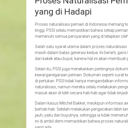
Proses Naturalisasi Pem
yang di Hadapi
Proses naturalisasi pemain di Indonesia memang ti
tinggi. PSSI selalu memastikan bahwa setiap pema
memenuhi semua persyaratan yang di tetapkan oleh
Salah satu syarat utama dalam proses naturalisasi
masih dalam batas generasi kedua. Ini berarti, garis 
dari kakek atau buyut, karena hal ini akan membuat p
Selain itu, PSSI juga menekankan pentingnya dokum
kewarganegaraan pemain. Dokumen seperti surat k
di perlukan. PSSI tidak hanya mengandalkan inform
naturalisasi, namun mereka selalu melakukan penge
masuk akan di teliti secara hati-hati agar tidak ter
Dalam kasus Mitchel Bakker, meskipun informasi aw
berhati-hati. Setelah melakukan pengecekan lebih l
jauh, yaitu dari buyutnya, sehingga ia tidak memenuh
ini di ambil demi memastikan bahwa proses naturali
yang ada.