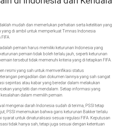
ain di Indonesia dan Kendala
daklah mudah dan memerlukan perhatian serta ketelitian yang
in yang di ambil untuk memperkuat Timnas Indonesia
 FIFA.
 adalah pemain harus memiliki keturunan Indonesia yang
keturunan pemain tidak boleh terlalu jauh, seperti keturunan
emain tersebut tidak memenuhi kriteria yang di tetapkan FIFA.
en resmi yang sah untuk memverifikasi status
eterangan pengadilan dan dokumen lainnya yang sah sangat
asi sepintas atau kabar yang beredar dalam melakukan
cekan yang teliti dan mendalam. Setiap informasi yang
jadi kesalahan dalam memilih pemain.
al mengenai darah Indonesia sudah di terima, PSSI tetap
anjut, PSSI menemukan bahwa garis keturunan Bakker terlalu
i syarat untuk dinaturalisasi sesuai regulasi FIFA. Keputusan
sasi tidak hanya sah, tetapi juga sesuai dengan ketentuan