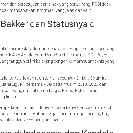
kumen dan persetujuan dari pihak yang berwenang. PSSI tidak
idak mendapatkan informasi yang jelas dan valid.
 Bakker dan Statusnya di
kup berprestasi di dunia sepak bola Eropa. Sebagai seorang
termasuk Ajax Amsterdam, Paris Saint-Germain (PSG), Bayer
ain yang tangguh di lini belakang dengan kemampuan teknis yang
nta ke Lille dan telah tampil sebanyak 21 kali. Selain itu,
menjuarai Ligue 1 bersama PSG pada musim 2019/2020 dan
karir yang sangat cemerlang di Eropa, Bakker jelas
g tinggi.
emperkuat Timnas Indonesia, fakta bahwa ia tidak memenuhi
sinya lebih rumit. Hal ini menjadi pertimbangan penting bagi
gulasi dan ketentuan yang berlaku.