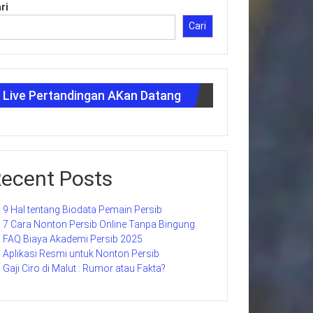
ri
Cari
Live Pertandingan AKan Datang
ecent Posts
9 Hal tentang Biodata Pemain Persib
7 Cara Nonton Persib Online Tanpa Bingung
FAQ Biaya Akademi Persib 2025
Aplikasi Resmi untuk Nonton Persib
Gaji Ciro di Malut : Rumor atau Fakta?