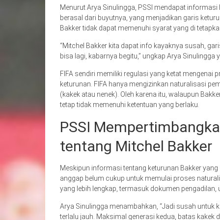
Menurut Arya Sinulingga, PSSI mendapat informasi b
berasal dari buyutnya, yang menjadikan garis keturun
Bakker tidak dapat memenuhi syarat yang di tetapkan 
“Mitchel Bakker kita dapat info kayaknya susah, gari
bisa lagi, kabarnya begitu,” ungkap Arya Sinulingga 
FIFA sendiri memiliki regulasi yang ketat mengenai p
keturunan. FIFA hanya mengizinkan naturalisasi pe
(kakek atau nenek). Oleh karena itu, walaupun Bakker
tetap tidak memenuhi ketentuan yang berlaku.
PSSI Mempertimbangka
tentang Mitchel Bakker
Meskipun informasi tentang keturunan Bakker yang be
anggap belum cukup untuk memulai proses natural
yang lebih lengkap, termasuk dokumen pengadilan,
Arya Sinulingga menambahkan, “Jadi susah untuk kam
terlalu jauh. Maksimal generasi kedua, batas kakek