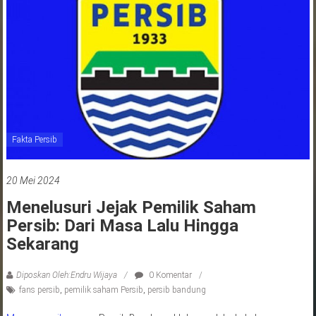
jawa
barat
indonesia
Fakta Persib
20 Mei 2024
Menelusuri Jejak Pemilik Saham
Persib: Dari Masa Lalu Hingga
Sekarang
Diposkan Oleh:Endru Wijaya
0 Komentar
fans persib
,
pemilik saham Persib
,
persib bandung