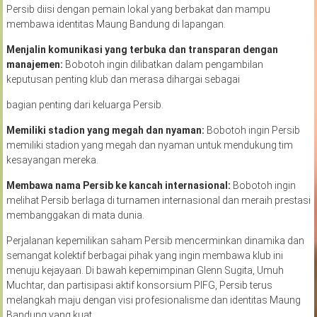
Persib diisi dengan pemain lokal yang berbakat dan mampu
membawa identitas Maung Bandung di lapangan.
Menjalin
komunikasi
yang
terbuka
dan
transparan
dengan
manajemen
:
Bobotoh ingin dilibatkan dalam pengambilan
keputusan penting klub dan merasa dihargai sebagai
bagian penting dari keluarga Persib.
Memiliki
stadion
yang
megah
dan
nyaman
:
Bobotoh ingin Persib
memiliki stadion yang megah dan nyaman untuk mendukung tim
kesayangan mereka.
Membawa
nama
Persib
ke
kancah
internasional
:
Bobotoh ingin
melihat Persib berlaga di turnamen internasional dan meraih prestasi
membanggakan di mata dunia.
Perjalanan kepemilikan saham Persib mencerminkan dinamika dan
semangat kolektif berbagai pihak yang ingin membawa klub ini
menuju kejayaan. Di bawah kepemimpinan Glenn Sugita, Umuh
Muchtar, dan partisipasi aktif konsorsium PIFG, Persib terus
melangkah maju dengan visi profesionalisme dan identitas Maung
Bandung yang kuat.