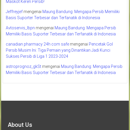
Maskot Keren Persib!
Jeffreyjef
mengenai
Maung Bandung: Mengapa Persib Memiliki
Basis Suporter Terbesar dan Terfanatik di Indonesia
Avtoservis_lbpn
mengenai
Maung Bandung: Mengapa Persib
Memiliki Basis Suporter Terbesar dan Terfanatik di Indonesia
canadian pharmacy 24h com safe
mengenai
Pencetak Gol
Persib Musim Ini: Tiga Pemain yang Dinantikan Jadi Kunci
Sukses Persib di Liga 1 2023-2024
astroprognoz_gkSt
mengenai
Maung Bandung: Mengapa Persib
Memiliki Basis Suporter Terbesar dan Terfanatik di Indonesia
About Us