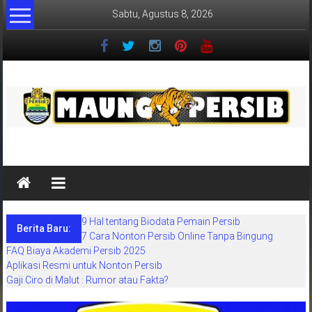
Lompat
Sabtu, Agustus 8, 2026
ke
konten
MaungPersib
Maung
Persib
adalah
9 Hal tentang Biodata Pemain Persib
situs
Berita Baru:
7 Cara Nonton Persib Online Tanpa Bingung
berita
FAQ Biaya Akademi Persib 2025
khusus
Aplikasi Resmi untuk Nonton Persib
sepakbola
Gaji Ciro di Malut : Rumor atau Fakta?
daerah
bandung