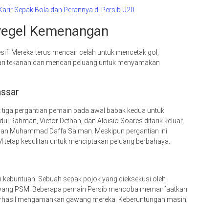
arir Sepak Bola dan Perannya di Persib U20
yegel Kemenangan
sif. Mereka terus mencari celah untuk mencetak gol,
ari tekanan dan mencari peluang untuk menyamakan
assar
tiga pergantian pemain pada awal babak kedua untuk
 Rahman, Victor Dethan, dan Aloisio Soares ditarik keluar,
, dan Muhammad Daffa Salman. Meskipun pergantian ini
tetap kesulitan untuk menciptakan peluang berbahaya.
kebuntuan. Sebuah sepak pojok yang dieksekusi oleh
gawang PSM. Beberapa pemain Persib mencoba memanfaatkan
berhasil mengamankan gawang mereka. Keberuntungan masih