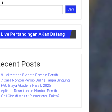
ri
Cari
Live Pertandingan AKan Datang
ecent Posts
9 Hal tentang Biodata Pemain Persib
7 Cara Nonton Persib Online Tanpa Bingung
FAQ Biaya Akademi Persib 2025
Aplikasi Resmi untuk Nonton Persib
Gaji Ciro di Malut : Rumor atau Fakta?