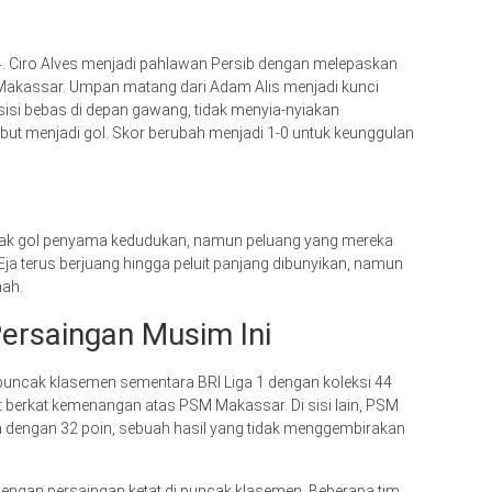
4. Ciro Alves menjadi pahlawan Persib dengan melepaskan
akassar. Umpan matang dari Adam Alis menjadi kunci
osisi bebas di depan gawang, tidak menyia-nyiakan
ut menjadi gol. Skor berubah menjadi 1-0 untuk keunggulan
ak gol penyama kedudukan, namun peluang yang mereka
ja terus berjuang hingga peluit panjang dibunyikan, namun
mah.
ersaingan Musim Ini
 puncak klasemen sementara BRI Liga 1 dengan koleksi 44
 berkat kemenangan atas PSM Makassar. Di sisi lain, PSM
n dengan 32 poin, sebuah hasil yang tidak menggembirakan
 dengan persaingan ketat di puncak klasemen. Beberapa tim