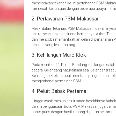
menciptakan tekanan ke lini pertahanan PSM Makass
memecah kebuntuan dengan beberapa upaya, namun
2. Perlawanan PSM Makassar
Meski dalam tekanan, PSM Makassar tidak menyerah
untuk menciptakan peluang berbahaya. Akbar Tanjung
dan mencoba memanfaatkan celah di pertahanan Pe
peluang yang lebih matang.
3. Kehilangan Marc Klok
Pada menit ke-24, Persib Bandung kehilangan sala
cedera. Gelandang naturalisasi asal Belanda tersebut
Kehilangan Klok sempat membuat penguasaan bola P
mengimbangi permainan PSM.
4. Peluit Babak Pertama
Hingga wasit meniup peluit tanda berakhirnya babak
dalam penguasaan bola, PSM Makassar juga berhas
harus puas dengan hasil imbang di paruh pertama.