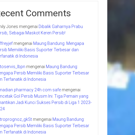
Recent Comments
ily Jones
mengenai
Dibalik Gaharnya Prabu
rsib, Sebagai Maskot Keren Persib!
ffreyjef
mengenai
Maung Bandung: Mengapa
rsib Memiliki Basis Suporter Terbesar dan
rfanatik di Indonesia
toservis_lbpn
mengenai
Maung Bandung:
ngapa Persib Memiliki Basis Suporter Terbesar
n Terfanatik di Indonesia
nadian pharmacy 24h com safe
mengenai
ncetak Gol Persib Musim Ini: Tiga Pemain yang
nantikan Jadi Kunci Sukses Persib di Liga 1 2023-
24
troprognoz_gkSt
mengenai
Maung Bandung:
ngapa Persib Memiliki Basis Suporter Terbesar
n Terfanatik di Indonesia