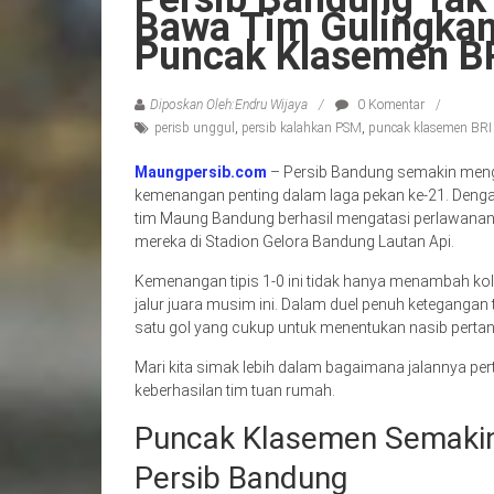
Bawa Tim Gulingka
Puncak Klasemen BR
Diposkan Oleh:Endru Wijaya
0 Komentar
perisb unggul
,
persib kalahkan PSM
,
puncak klasemen BRI 
Maungpersib.com
– Persib Bandung semakin mengge
kemenangan penting dalam laga pekan ke-21. Denga
tim Maung Bandung berhasil mengatasi perlawanan 
mereka di Stadion Gelora Bandung Lautan Api.
Kemenangan tipis 1-0 ini tidak hanya menambah kole
jalur juara musim ini. Dalam duel penuh ketegangan 
satu gol yang cukup untuk menentukan nasib perta
Mari kita simak lebih dalam bagaimana jalannya pe
keberhasilan tim tuan rumah.
Puncak Klasemen Semaki
Persib Bandung