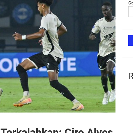
Ca
R
Terkalahkan: Ciro Alves