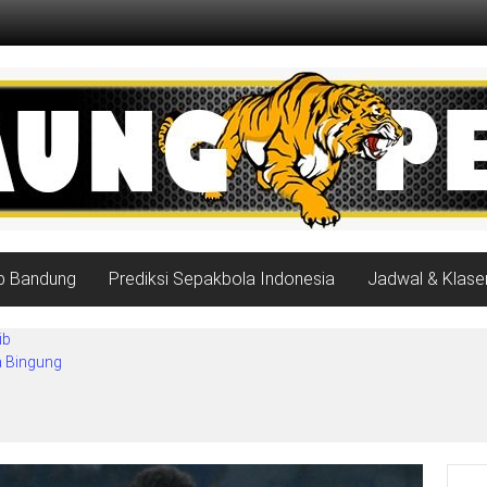
ib Bandung
Prediksi Sepakbola Indonesia
Jadwal & Klase
ib
a Bingung