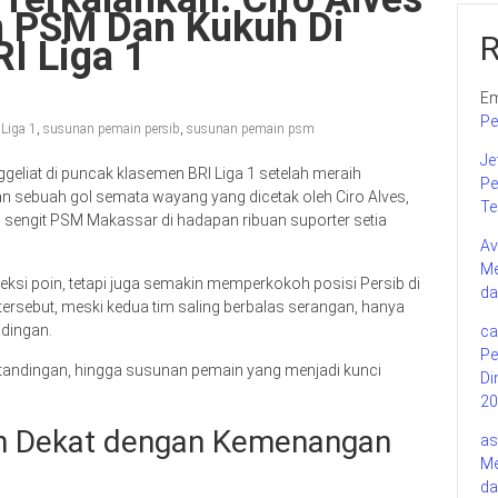
n PSM Dan Kukuh Di
I Liga 1
Em
Pe
Liga 1
,
susunan pemain persib
,
susunan pemain psm
Je
liat di puncak klasemen BRI Liga 1 setelah meraih
Pe
n sebuah gol semata wayang yang dicetak oleh Ciro Alves,
Te
sengit PSM Makassar di hadapan ribuan suporter setia
Av
Me
ksi poin, tetapi juga semakin memperkokoh posisi Persib di
da
tersebut, meski kedua tim saling berbalas serangan, hanya
ndingan.
ca
Pe
rtandingan, hingga susunan pemain yang menjadi kunci
Di
20
n Dekat dengan Kemenangan
as
Me
da