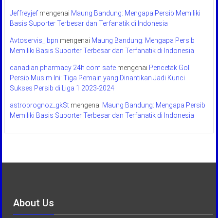
Jeffreyjef
mengenai
Maung Bandung: Mengapa Persib Memiliki
Basis Suporter Terbesar dan Terfanatik di Indonesia
Avtoservis_lbpn
mengenai
Maung Bandung: Mengapa Persib
Memiliki Basis Suporter Terbesar dan Terfanatik di Indonesia
canadian pharmacy 24h com safe
mengenai
Pencetak Gol
Persib Musim Ini: Tiga Pemain yang Dinantikan Jadi Kunci
Sukses Persib di Liga 1 2023-2024
astroprognoz_gkSt
mengenai
Maung Bandung: Mengapa Persib
Memiliki Basis Suporter Terbesar dan Terfanatik di Indonesia
About Us