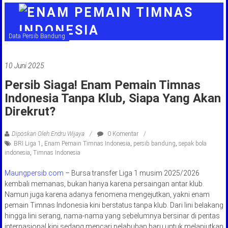
jawa
barat
indonesia
Data Persib Bandung
10 Juni 2025
Persib Siaga! Enam Pemain Timnas
Indonesia Tanpa Klub, Siapa Yang Akan
Direkrut?
Diposkan Oleh:Endru Wijaya
0 Komentar
BRI Liga 1
,
Enam Pemain Timnas Indonesia
,
persib bandung
,
sepak bola
indonesia
,
Timnas Indonesia
Maungpersib.com
– Bursa transfer Liga 1 musim 2025/2026
kembali memanas, bukan hanya karena persaingan antar klub.
Namun juga karena adanya fenomena mengejutkan, yakni enam
pemain Timnas Indonesia kini berstatus tanpa klub. Dari lini belakang
hingga lini serang, nama-nama yang sebelumnya bersinar di pentas
internasional kini sedang mencari pelabuhan baru untuk melanjutkan