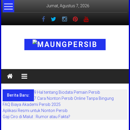
Lompat
Jumat, Agustus 7, 2026
ke
konten
MaungPersib
Maung
Persib
adalah
9 Hal tentang Biodata Pemain Persib
situs
Berita Baru:
7 Cara Nonton Persib Online Tanpa Bingung
berita
FAQ Biaya Akademi Persib 2025
khusus
Aplikasi Resmi untuk Nonton Persib
sepakbola
Gaji Ciro di Malut : Rumor atau Fakta?
daerah
bandung