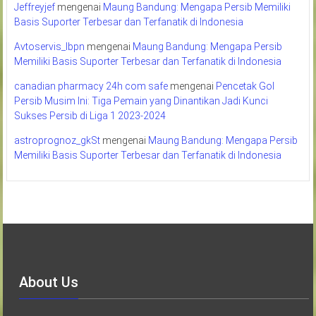
Jeffreyjef
mengenai
Maung Bandung: Mengapa Persib Memiliki
Basis Suporter Terbesar dan Terfanatik di Indonesia
Avtoservis_lbpn
mengenai
Maung Bandung: Mengapa Persib
Memiliki Basis Suporter Terbesar dan Terfanatik di Indonesia
canadian pharmacy 24h com safe
mengenai
Pencetak Gol
Persib Musim Ini: Tiga Pemain yang Dinantikan Jadi Kunci
Sukses Persib di Liga 1 2023-2024
astroprognoz_gkSt
mengenai
Maung Bandung: Mengapa Persib
Memiliki Basis Suporter Terbesar dan Terfanatik di Indonesia
About Us