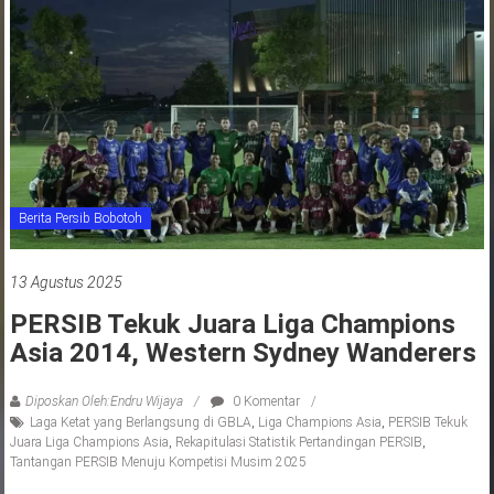
jawa
barat
indonesia
Berita Persib Bobotoh
13 Agustus 2025
PERSIB Tekuk Juara Liga Champions
Asia 2014, Western Sydney Wanderers
Diposkan Oleh:Endru Wijaya
0 Komentar
Laga Ketat yang Berlangsung di GBLA
,
Liga Champions Asia
,
PERSIB Tekuk
Juara Liga Champions Asia
,
Rekapitulasi Statistik Pertandingan PERSIB
,
Tantangan PERSIB Menuju Kompetisi Musim 2025