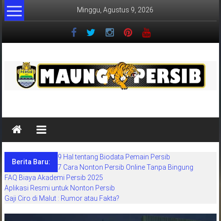
Lompat
Minggu, Agustus 9, 2026
ke
konten
MaungPersib
Maung
Persib
adalah
9 Hal tentang Biodata Pemain Persib
situs
Berita Baru:
7 Cara Nonton Persib Online Tanpa Bingung
berita
FAQ Biaya Akademi Persib 2025
khusus
Aplikasi Resmi untuk Nonton Persib
sepakbola
Gaji Ciro di Malut : Rumor atau Fakta?
daerah
bandung