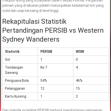
maupun asing yang di padukan dalam skuad PERSIB. Pergantian
pemain yang di lakukan pelatih menunjukkan kedalaman tim yang
solid dan siap bersaing di level tinggi.
Rekapitulasi Statistik
Pertandingan PERSIB vs Western
Sydney Wanderers
Statistik
PERSIB
WSW
Gol
1
0
Tendangan
Ke 7
4
Gawang
Penguasa Bola
54%
46%
Pelanggaran
12
15
Kartu Kunimg
1
2
Dari statistik ini terlihat PERSIB berhasil mendominasi permainan