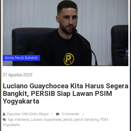
jawa
barat
indonesia
Berita Persib Bobotoh
31 Agustus 2025
Luciano Guaychocea Kita Harus Segera
Bangkit, PERSIB Siap Lawan PSIM
Yogyakarta
Diposkan Oleh:Endru Wijaya
0 Komentar
liga indonesia
,
Luciano Guaychocea
,
persib
,
persib bandung
,
PSIM
Yogyakarta