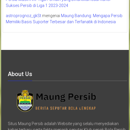
Sukses Persib di Liga 1 2023-2024
astroprognoz_gkSt
mengenai
Maung Bandung: Mengapa Persib
Memiliki Basis Suporter Terbesar dan Terfanatik di Indonesia
About Us
Situs Maung Persib adalah Website yang selalu menyediakan
kabar terbaru serta fakta menarik seputar Klub sepak Bola Persib