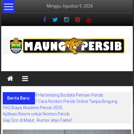
Lompat
Minggu, Agustus 9, 2026
ke
konten
MaungPersib
Maung
Persib
adalah
9 Hal tentang Biodata Pemain Persib
situs
Berita Baru:
7 Cara Nonton Persib Online Tanpa Bingung
berita
FAQ Biaya Akademi Persib 2025
khusus
Aplikasi Resmi untuk Nonton Persib
sepakbola
Gaji Ciro di Malut : Rumor atau Fakta?
daerah
bandung