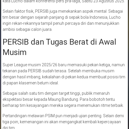
kata Lucho dalam konferensi pers pra-laga, Sabtu 23 Agustus 2025.
Selain faktor fisik, PERSIB juga menekankan aspek mental. Sebagai
tim besar dengan sejarah panjang di sepak bola Indonesia, Lucho
ingin rekan-rekannya tampil penuh percaya diri dan menunjukkan
ambisi sebagai calon juara.
PERSIB dan Tugas Berat di Awal
Musim
Super League musim 2025/26 baru memasuki pekan ketiga, namun
tekanan pada PERSIB sudah terasa. Setelah membuka musim
dengan hasil imbang, kekalahan di pekan kedua membuat posisi tim
di papan klasemen belum ideal.
Sebagai salah satu tim dengan target tinggi, publik menaruh
ekspektasi besar kepada Maung Bandung. Para bobotoh tentu
berharap tim kesayangan mereka segera menemukan ritme terbaik.
Pertandingan melawan PSIM pun menjadi ujian penting. Selain demi
tiga poin, kemenangan ini akan mengangkat kembali kepercayaan
diri tim.