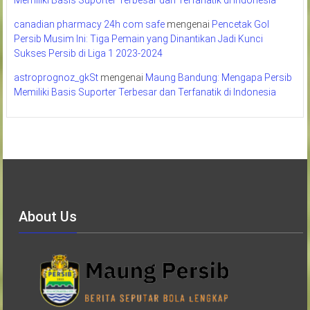
canadian pharmacy 24h com safe
mengenai
Pencetak Gol
Persib Musim Ini: Tiga Pemain yang Dinantikan Jadi Kunci
Sukses Persib di Liga 1 2023-2024
astroprognoz_gkSt
mengenai
Maung Bandung: Mengapa Persib
Memiliki Basis Suporter Terbesar dan Terfanatik di Indonesia
About Us