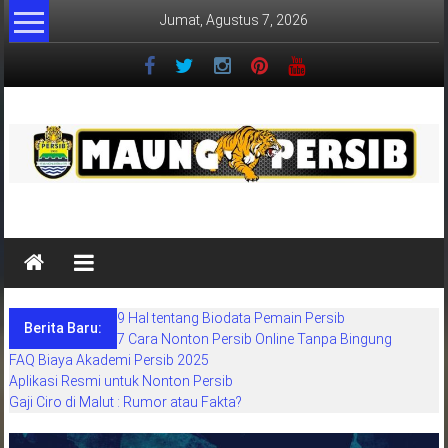
Lompat
Jumat, Agustus 7, 2026
ke
konten
MaungPersib
Maung
Persib
adalah
9 Hal tentang Biodata Pemain Persib
situs
Berita Baru:
7 Cara Nonton Persib Online Tanpa Bingung
berita
FAQ Biaya Akademi Persib 2025
khusus
Aplikasi Resmi untuk Nonton Persib
sepakbola
Gaji Ciro di Malut : Rumor atau Fakta?
daerah
bandung