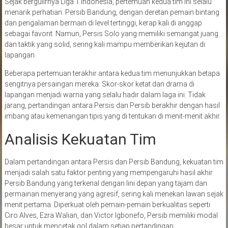
Sejak bergulirnya Liga 1 Indonesia, pertemuan kedua tim ini selalu
menarik perhatian. Persib Bandung, dengan deretan pemain bintang
dan pengalaman bermain di level tertinggi, kerap kali di anggap
sebagai favorit. Namun, Persis Solo yang memiliki semangat juang
dan taktik yang solid, sering kali mampu memberikan kejutan di
lapangan.
Beberapa pertemuan terakhir antara kedua tim menunjukkan betapa
sengitnya persaingan mereka. Skor-skor ketat dan drama di
lapangan menjadi warna yang selalu hadir dalam laga ini. Tidak
jarang, pertandingan antara Persis dan Persib berakhir dengan hasil
imbang atau kemenangan tipis yang di tentukan di menit-menit akhir.
Analisis Kekuatan Tim
Dalam pertandingan antara Persis dan Persib Bandung, kekuatan tim
menjadi salah satu faktor penting yang mempengaruhi hasil akhir.
Persib Bandung yang terkenal dengan lini depan yang tajam dan
permainan menyerang yang agresif, sering kali menekan lawan sejak
menit pertama. Diperkuat oleh pemain-pemain berkualitas seperti
Ciro Alves, Ezra Walian, dan Victor Igbonefo, Persib memiliki modal
besar untuk mencetak gol dalam setiap pertandingan.