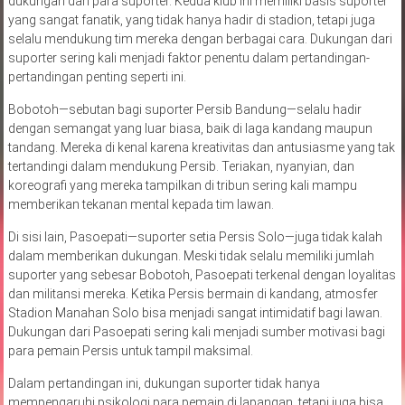
dukungan dari para suporter. Kedua klub ini memiliki basis suporter
yang sangat fanatik, yang tidak hanya hadir di stadion, tetapi juga
selalu mendukung tim mereka dengan berbagai cara. Dukungan dari
suporter sering kali menjadi faktor penentu dalam pertandingan-
pertandingan penting seperti ini.
Bobotoh—sebutan bagi suporter Persib Bandung—selalu hadir
dengan semangat yang luar biasa, baik di laga kandang maupun
tandang. Mereka di kenal karena kreativitas dan antusiasme yang tak
tertandingi dalam mendukung Persib. Teriakan, nyanyian, dan
koreografi yang mereka tampilkan di tribun sering kali mampu
memberikan tekanan mental kepada tim lawan.
Di sisi lain, Pasoepati—suporter setia Persis Solo—juga tidak kalah
dalam memberikan dukungan. Meski tidak selalu memiliki jumlah
suporter yang sebesar Bobotoh, Pasoepati terkenal dengan loyalitas
dan militansi mereka. Ketika Persis bermain di kandang, atmosfer
Stadion Manahan Solo bisa menjadi sangat intimidatif bagi lawan.
Dukungan dari Pasoepati sering kali menjadi sumber motivasi bagi
para pemain Persis untuk tampil maksimal.
Dalam pertandingan ini, dukungan suporter tidak hanya
mempengaruhi psikologi para pemain di lapangan, tetapi juga bisa