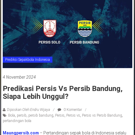
jawa
barat
indonesia
Prediksi Sepakbola Indonesia
4 November 2024
Predikasi Persis Vs Persib Bandung,
Siapa Lebih Unggul?
Diposkan Oleh:Endru Wijaya
0 Komentar
Bola
,
persib
,
persib bandung
,
Persis
,
Persis vs
,
Persis vs Persib Bandung
,
pertandingan bola
Maungpersib.com
– Pertandingan sepak bola di Indonesia selalu