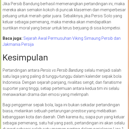
Jika Persib Bandung berhasil memenangkan pertandingan ini, maka
mereka akan semakin kokoh di puncak klasemen dan memperbesar
peluang untuk meraih gelar juara. Sebaliknya, jika Persis Solo yang
keluar sebagai pemenang, maka mereka akan mendapatkan
suntikan moral yang besar untuk terus berjuang di sisa kompetisi.
Baca juga:
Sejarah Awal Permusuhan Viking Simaung Persib dan
Jakmania Persija
Kesimpulan
Pertandingan antara
Persis vs Persib
Bandung
selalu menjadi salah
satu laga yang paling di tunggu-tunggu dalam kalender sepak bola
Indonesia. Dengan sejarah panjang, rivalitas sengit, dan fanatisme
suporter yang tinggi, setiap pertemuan antara kedua tim ini selalu
menawarkan drama dan emosi yang melimpah.
Bagi penggemar sepak bola, laga ini bukan sekadar pertandingan
biasa, melainkan sebuah pertarungan prestise yang melibatkan
kebanggaan kota dan daerah. Oleh karena itu, siapa pun yang keluar
sebagai pemenang, satu hal yang pasti, pertandingan ini akan selalu
di ingat sebagai salah satu momen penting dalam perjalanan Liga 1