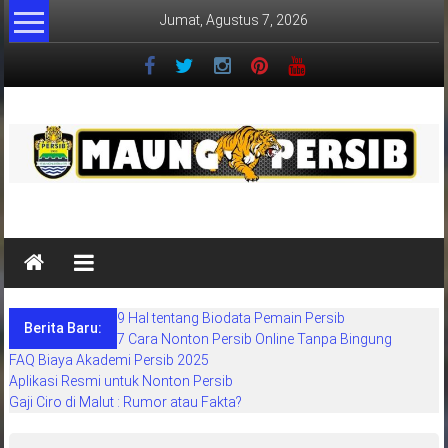
Lompat
Jumat, Agustus 7, 2026
ke
konten
MaungPersib
Maung
Persib
adalah
9 Hal tentang Biodata Pemain Persib
situs
Berita Baru:
7 Cara Nonton Persib Online Tanpa Bingung
berita
FAQ Biaya Akademi Persib 2025
khusus
Aplikasi Resmi untuk Nonton Persib
sepakbola
Gaji Ciro di Malut : Rumor atau Fakta?
daerah
bandung