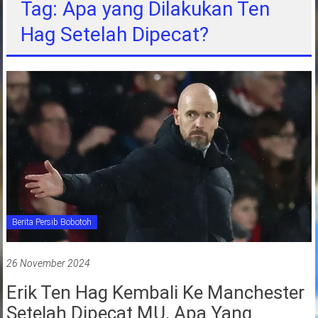
Tag: Apa yang Dilakukan Ten
jawa
Hag Setelah Dipecat?
barat
indonesia
Berita Persib Bobotoh
26 November 2024
Erik Ten Hag Kembali Ke Manchester
Setelah Dipecat MU, Apa Yang