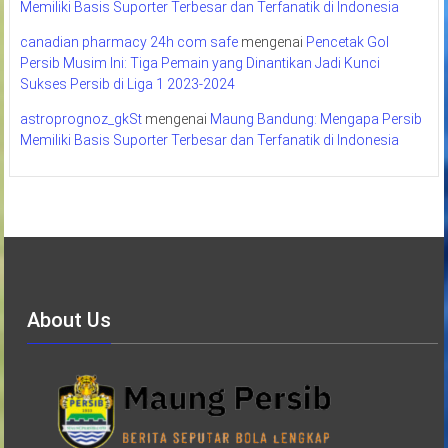
Memiliki Basis Suporter Terbesar dan Terfanatik di Indonesia
canadian pharmacy 24h com safe
mengenai
Pencetak Gol
Persib Musim Ini: Tiga Pemain yang Dinantikan Jadi Kunci
Sukses Persib di Liga 1 2023-2024
astroprognoz_gkSt
mengenai
Maung Bandung: Mengapa Persib
Memiliki Basis Suporter Terbesar dan Terfanatik di Indonesia
About Us