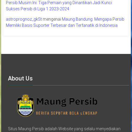
Persib Musim Ini: Tiga Pemain yang Dinantikan Jadi Kunci
Sukses Persib di Liga 1 2023-2024
astroprognoz_gkSt
mengenai
Maung Bandung: Mengapa Persib
Memiliki Basis Suporter Terbesar dan Terfanatik di Indonesia
About Us
Situs Maung Persib adalah Website yang selalu menyediakan