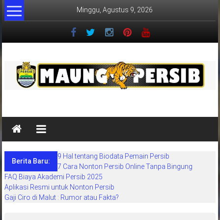
Lompat
Minggu, Agustus 9, 2026
ke
konten
MaungPersib
Maung
Persib
adalah
9 Hal tentang Biodata Pemain Persib
situs
Berita Baru:
7 Cara Nonton Persib Online Tanpa Bingung
berita
FAQ Biaya Akademi Persib 2025
khusus
Aplikasi Resmi untuk Nonton Persib
sepakbola
Gaji Ciro di Malut : Rumor atau Fakta?
daerah
bandung