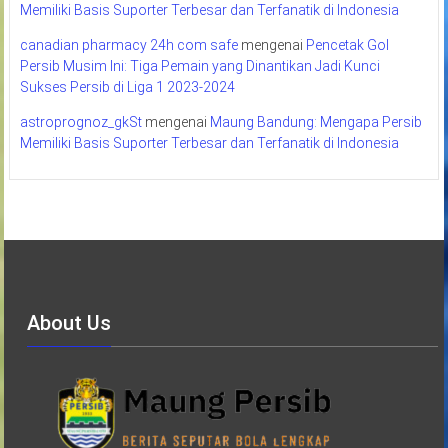
Memiliki Basis Suporter Terbesar dan Terfanatik di Indonesia
canadian pharmacy 24h com safe
mengenai
Pencetak Gol
Persib Musim Ini: Tiga Pemain yang Dinantikan Jadi Kunci
Sukses Persib di Liga 1 2023-2024
astroprognoz_gkSt
mengenai
Maung Bandung: Mengapa Persib
Memiliki Basis Suporter Terbesar dan Terfanatik di Indonesia
About Us