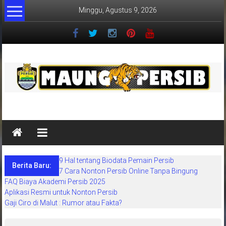
Lompat
Minggu, Agustus 9, 2026
ke
konten
MaungPersib
Maung
Persib
adalah
9 Hal tentang Biodata Pemain Persib
situs
Berita Baru:
7 Cara Nonton Persib Online Tanpa Bingung
berita
FAQ Biaya Akademi Persib 2025
khusus
Aplikasi Resmi untuk Nonton Persib
sepakbola
Gaji Ciro di Malut : Rumor atau Fakta?
daerah
bandung