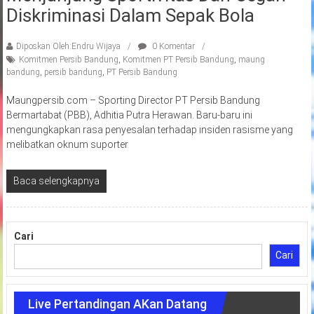
Diskriminasi Dalam Sepak Bola
Diposkan Oleh:Endru Wijaya
0 Komentar
Komitmen Persib Bandung
,
Komitmen PT Persib Bandung
,
maung
bandung
,
persib bandung
,
PT Persib Bandung
Maungpersib.com – Sporting Director PT Persib Bandung
Bermartabat (PBB), Adhitia Putra Herawan. Baru-baru ini
mengungkapkan rasa penyesalan terhadap insiden rasisme yang
melibatkan oknum suporter
Baca selengkapnya
Cari
Cari
Live Pertandingan AKan Datang