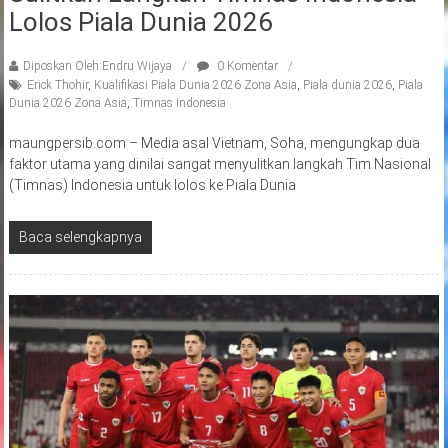
Lolos Piala Dunia 2026
Diposkan Oleh:Endru Wijaya
0 Komentar
Erick Thohir
,
Kualifikasi Piala Dunia 2026 Zona Asia
,
Piala dunia 2026
,
Piala
Dunia 2026 Zona Asia
,
Timnas Indonesia
maungpersib.com – Media asal Vietnam, Soha, mengungkap dua
faktor utama yang dinilai sangat menyulitkan langkah Tim Nasional
(Timnas) Indonesia untuk lolos ke Piala Dunia
Baca selengkapnya