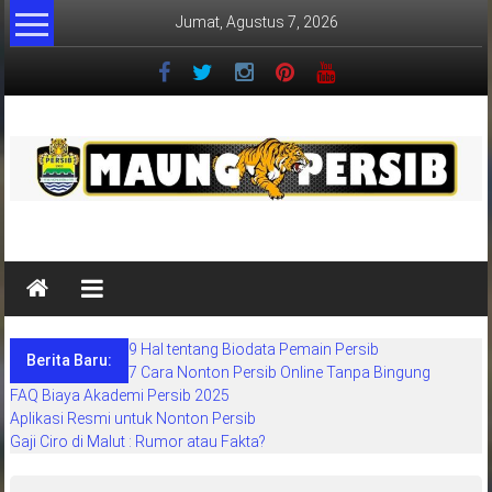
Lompat
Jumat, Agustus 7, 2026
ke
konten
MaungPersib
Maung
Persib
adalah
9 Hal tentang Biodata Pemain Persib
situs
Berita Baru:
7 Cara Nonton Persib Online Tanpa Bingung
berita
FAQ Biaya Akademi Persib 2025
khusus
Aplikasi Resmi untuk Nonton Persib
sepakbola
Gaji Ciro di Malut : Rumor atau Fakta?
daerah
bandung