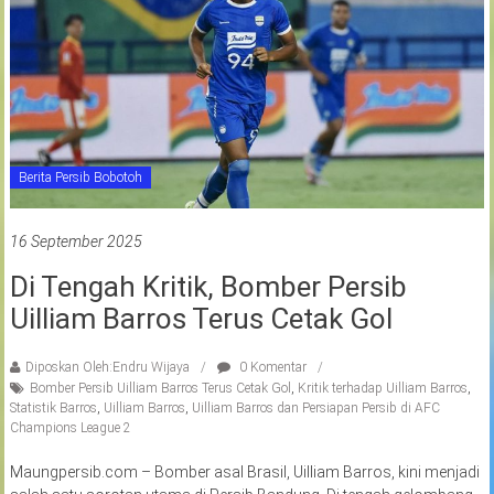
Berita Persib Bobotoh
16 September 2025
Di Tengah Kritik, Bomber Persib
Uilliam Barros Terus Cetak Gol
Diposkan Oleh:Endru Wijaya
0 Komentar
Bomber Persib Uilliam Barros Terus Cetak Gol
,
Kritik terhadap Uilliam Barros
,
Statistik Barros
,
Uilliam Barros
,
Uilliam Barros dan Persiapan Persib di AFC
Champions League 2
Maungpersib.com – Bomber asal Brasil, Uilliam Barros, kini menjadi