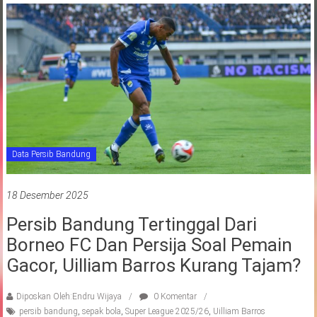
Data Persib Bandung
18 Desember 2025
Persib Bandung Tertinggal Dari
Borneo FC Dan Persija Soal Pemain
Gacor, Uilliam Barros Kurang Tajam?
Diposkan Oleh:Endru Wijaya
0 Komentar
persib bandung
,
sepak bola
,
Super League 2025/26
,
Uilliam Barros