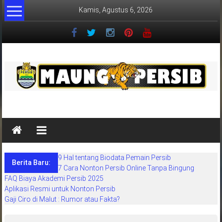
Lompat
Kamis, Agustus 6, 2026
ke
konten
MaungPersib
Maung
Persib
adalah
9 Hal tentang Biodata Pemain Persib
situs
Berita Baru:
7 Cara Nonton Persib Online Tanpa Bingung
berita
FAQ Biaya Akademi Persib 2025
khusus
Aplikasi Resmi untuk Nonton Persib
sepakbola
Gaji Ciro di Malut : Rumor atau Fakta?
daerah
bandung