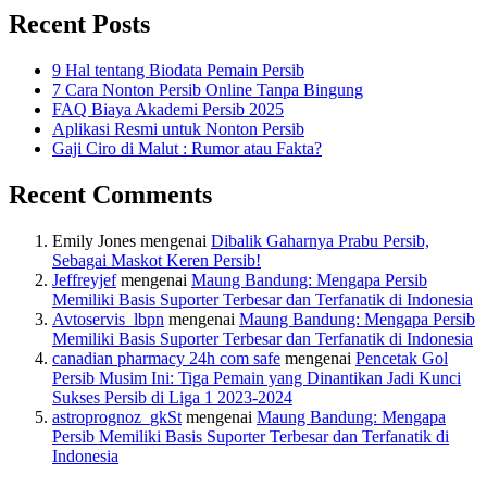
Recent Posts
9 Hal tentang Biodata Pemain Persib
7 Cara Nonton Persib Online Tanpa Bingung
FAQ Biaya Akademi Persib 2025
Aplikasi Resmi untuk Nonton Persib
Gaji Ciro di Malut : Rumor atau Fakta?
Recent Comments
Emily Jones
mengenai
Dibalik Gaharnya Prabu Persib,
Sebagai Maskot Keren Persib!
Jeffreyjef
mengenai
Maung Bandung: Mengapa Persib
Memiliki Basis Suporter Terbesar dan Terfanatik di Indonesia
Avtoservis_lbpn
mengenai
Maung Bandung: Mengapa Persib
Memiliki Basis Suporter Terbesar dan Terfanatik di Indonesia
canadian pharmacy 24h com safe
mengenai
Pencetak Gol
Persib Musim Ini: Tiga Pemain yang Dinantikan Jadi Kunci
Sukses Persib di Liga 1 2023-2024
astroprognoz_gkSt
mengenai
Maung Bandung: Mengapa
Persib Memiliki Basis Suporter Terbesar dan Terfanatik di
Indonesia