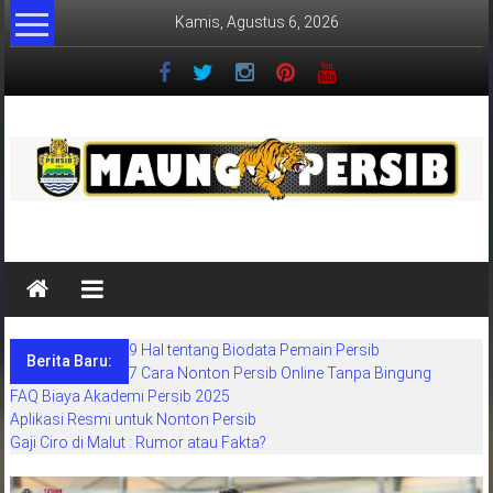
Lompat
Kamis, Agustus 6, 2026
ke
konten
MaungPersib
Maung
Persib
adalah
9 Hal tentang Biodata Pemain Persib
situs
Berita Baru:
7 Cara Nonton Persib Online Tanpa Bingung
berita
FAQ Biaya Akademi Persib 2025
khusus
Aplikasi Resmi untuk Nonton Persib
sepakbola
Gaji Ciro di Malut : Rumor atau Fakta?
daerah
bandung