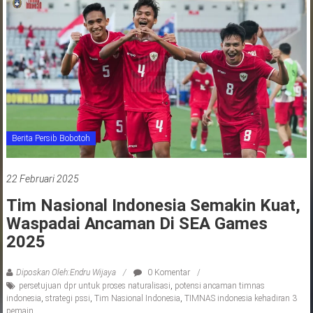
jawa
barat
indonesia
Berita Persib Bobotoh
22 Februari 2025
Tim Nasional Indonesia Semakin Kuat,
Waspadai Ancaman Di SEA Games
2025
Diposkan Oleh:Endru Wijaya
0 Komentar
persetujuan dpr untuk proses naturalisasi
,
potensi ancaman timnas
indonesia
,
strategi pssi
,
Tim Nasional Indonesia
,
TIMNAS indonesia kehadiran 3
pemain