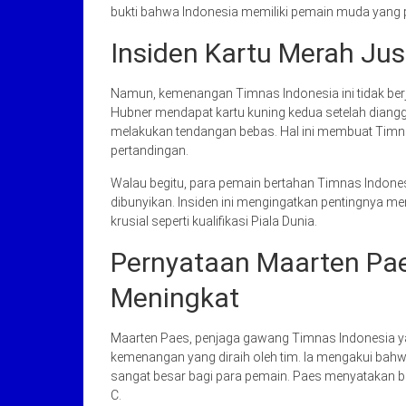
bukti bahwa Indonesia memiliki pemain muda yang pot
Insiden Kartu Merah Jus
Namun, kemenangan Timnas Indonesia ini tidak berj
Hubner mendapat kartu kuning kedua setelah diang
melakukan tendangan bebas. Hal ini membuat Timn
pertandingan.
Walau begitu, para pemain bertahan Timnas Indone
dibunyikan. Insiden ini mengingatkan pentingnya me
krusial seperti kualifikasi Piala Dunia.
Pernyataan Maarten Pae
Meningkat
Maarten Paes, penjaga gawang Timnas Indonesia y
kemenangan yang diraih oleh tim. Ia mengakui bah
sangat besar bagi para pemain. Paes menyatakan b
C.