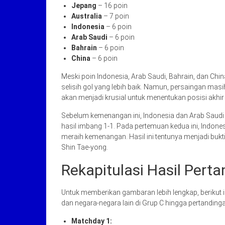
Jepang
– 16 poin
Australia
– 7 poin
Indonesia
– 6 poin
Arab Saudi
– 6 poin
Bahrain
– 6 poin
China
– 6 poin
Meski poin Indonesia, Arab Saudi, Bahrain, dan Chin
selisih gol yang lebih baik. Namun, persaingan masih
akan menjadi krusial untuk menentukan posisi akhir
Sebelum kemenangan ini, Indonesia dan Arab Saudi
hasil imbang 1-1. Pada pertemuan kedua ini, Indon
meraih kemenangan. Hasil ini tentunya menjadi buk
Shin Tae-yong.
Rekapitulasi Hasil Pert
Untuk memberikan gambaran lebih lengkap, berikut 
dan negara-negara lain di Grup C hingga pertandin
Matchday 1: