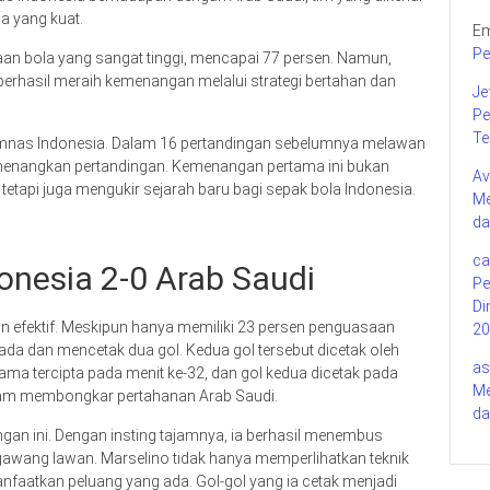
a yang kuat.
Em
Pe
n bola yang sangat tinggi, mencapai 77 persen. Namun,
erhasil meraih kemenangan melalui strategi bertahan dan
Je
Pe
Te
Timnas Indonesia. Dalam 16 pertandingan sebelumnya melawan
emenangkan pertandingan. Kemenangan pertama ini bukan
Av
etapi juga mengukir sejarah baru bagi sepak bola Indonesia.
Me
da
ca
donesia 2-0 Arab Saudi
Pe
Di
in efektif. Meskipun hanya memiliki 23 persen penguasaan
20
 dan mencetak dua gol. Kedua gol tersebut dicetak oleh
as
ma tercipta pada menit ke-32, dan gol kedua dicetak pada
Me
lam membongkar pertahanan Arab Saudi.
da
gan ini. Dengan insting tajamnya, ia berhasil menembus
awang lawan. Marselino tidak hanya memperlihatkan teknik
nfaatkan peluang yang ada. Gol-gol yang ia cetak menjadi