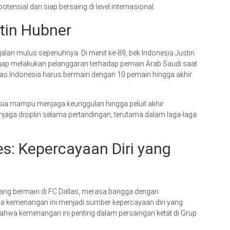
ensial dan siap bersaing di level internasional.
tin Hubner
alan mulus sepenuhnya. Di menit ke-89, bek Indonesia Justin
gap melakukan pelanggaran terhadap pemain Arab Saudi saat
as Indonesia harus bermain dengan 10 pemain hingga akhir
sia mampu menjaga keunggulan hingga peluit akhir
njaga disiplin selama pertandingan, terutama dalam laga-laga
s: Kepercayaan Diri yang
ang bermain di FC Dallas, merasa bangga dengan
wa kemenangan ini menjadi sumber kepercayaan diri yang
ahwa kemenangan ini penting dalam persaingan ketat di Grup