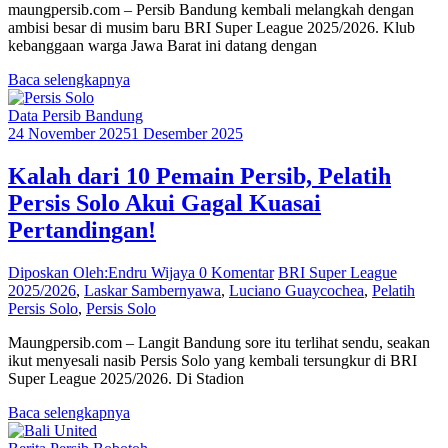
maungpersib.com – Persib Bandung kembali melangkah dengan
ambisi besar di musim baru BRI Super League 2025/2026. Klub
kebanggaan warga Jawa Barat ini datang dengan
Baca selengkapnya
Data Persib Bandung
24 November 2025
1 Desember 2025
Kalah dari 10 Pemain Persib, Pelatih
Persis Solo Akui Gagal Kuasai
Pertandingan!
Diposkan Oleh:Endru Wijaya
0 Komentar
BRI Super League
2025/2026
,
Laskar Sambernyawa
,
Luciano Guaycochea
,
Pelatih
Persis Solo
,
Persis Solo
Maungpersib.com – Langit Bandung sore itu terlihat sendu, seakan
ikut menyesali nasib Persis Solo yang kembali tersungkur di BRI
Super League 2025/2026. Di Stadion
Baca selengkapnya