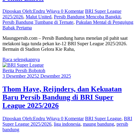
Diposkan Oleh:Endru Wijaya
0 Komentar
BRI Super League
2025/2026
,
Malut United
,
Persib Bandung Mencoba Bangkit
,
Persib Bandung Tumbang di Ternate
,
Pukulan Mental di Pengujung
Babak Pertama
Maungpersib.com – Persib Bandung harus menelan pil pahit saat
melakoni laga tunda pekan ke-12 BRI Super League 2025/2026.
Bermain di Stadion Gelora Kie Raha,
Baca selengkapnya
Berita Persib Bobotoh
3 Desember 2025
2 Desember 2025
Thom Haye, Reijnders, dan Kekuatan
Baru Persib Bandung di BRI Super
League 2025/2026
Diposkan Oleh:Endru Wijaya
0 Komentar
BRI Super League
,
BRI
Super League 2025/2026
,
liga indonesia
,
maung bandung
,
persib
bandung