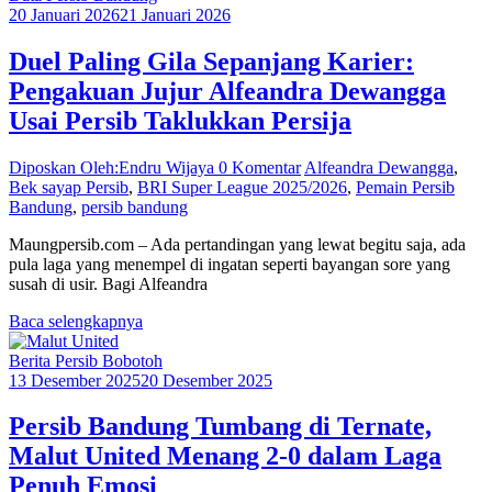
20 Januari 2026
21 Januari 2026
Duel Paling Gila Sepanjang Karier:
Pengakuan Jujur Alfeandra Dewangga
Usai Persib Taklukkan Persija
Diposkan Oleh:Endru Wijaya
0 Komentar
Alfeandra Dewangga
,
Bek sayap Persib
,
BRI Super League 2025/2026
,
Pemain Persib
Bandung
,
persib bandung
Maungpersib.com – Ada pertandingan yang lewat begitu saja, ada
pula laga yang menempel di ingatan seperti bayangan sore yang
susah di usir. Bagi Alfeandra
Baca selengkapnya
Berita Persib Bobotoh
13 Desember 2025
20 Desember 2025
Persib Bandung Tumbang di Ternate,
Malut United Menang 2-0 dalam Laga
Penuh Emosi