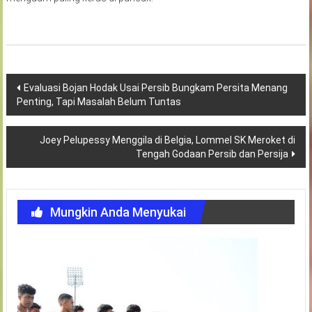
Navigasi
Evaluasi Bojan Hodak Usai Persib Bungkam Persita Menang
Penting, Tapi Masalah Belum Tuntas
pos
Joey Pelupessy Menggila di Belgia, Lommel SK Meroket di
Tengah Godaan Persib dan Persija
Mungkin Anda Menyukai