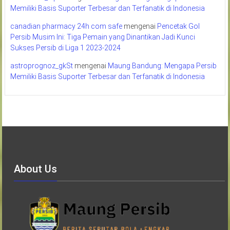
Memiliki Basis Suporter Terbesar dan Terfanatik di Indonesia
canadian pharmacy 24h com safe
mengenai
Pencetak Gol
Persib Musim Ini: Tiga Pemain yang Dinantikan Jadi Kunci
Sukses Persib di Liga 1 2023-2024
astroprognoz_gkSt
mengenai
Maung Bandung: Mengapa Persib
Memiliki Basis Suporter Terbesar dan Terfanatik di Indonesia
About Us