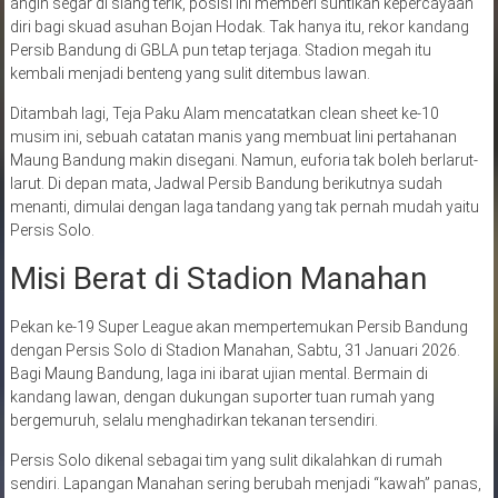
angin segar di siang terik, posisi ini memberi suntikan kepercayaan
diri bagi skuad asuhan Bojan Hodak. Tak hanya itu, rekor kandang
Persib Bandung di GBLA pun tetap terjaga. Stadion megah itu
kembali menjadi benteng yang sulit ditembus lawan.
Ditambah lagi, Teja Paku Alam mencatatkan clean sheet ke-10
musim ini, sebuah catatan manis yang membuat lini pertahanan
Maung Bandung makin disegani. Namun, euforia tak boleh berlarut-
larut. Di depan mata, Jadwal Persib Bandung berikutnya sudah
menanti, dimulai dengan laga tandang yang tak pernah mudah yaitu
Persis Solo.
Misi Berat di Stadion Manahan
Pekan ke-19 Super League akan mempertemukan Persib Bandung
dengan Persis Solo di Stadion Manahan, Sabtu, 31 Januari 2026.
Bagi Maung Bandung, laga ini ibarat ujian mental. Bermain di
kandang lawan, dengan dukungan suporter tuan rumah yang
bergemuruh, selalu menghadirkan tekanan tersendiri.
Persis Solo dikenal sebagai tim yang sulit dikalahkan di rumah
sendiri. Lapangan Manahan sering berubah menjadi “kawah” panas,