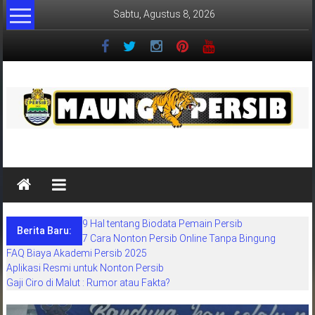
Lompat
Sabtu, Agustus 8, 2026
ke
konten
MaungPersib
Maung
Persib
adalah
9 Hal tentang Biodata Pemain Persib
situs
Berita Baru:
7 Cara Nonton Persib Online Tanpa Bingung
berita
FAQ Biaya Akademi Persib 2025
khusus
Aplikasi Resmi untuk Nonton Persib
sepakbola
Gaji Ciro di Malut : Rumor atau Fakta?
daerah
bandung