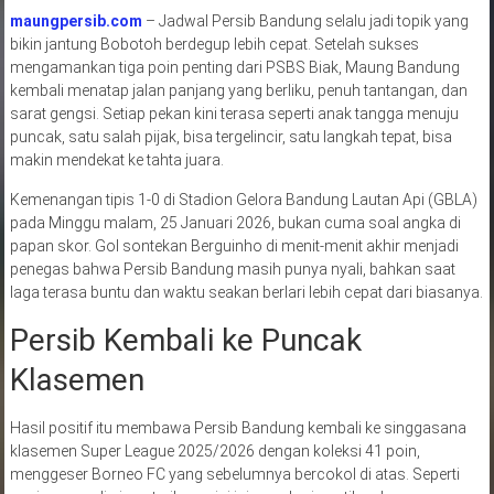
maungpersib.com
– Jadwal Persib Bandung selalu jadi topik yang
bikin jantung Bobotoh berdegup lebih cepat. Setelah sukses
mengamankan tiga poin penting dari PSBS Biak, Maung Bandung
kembali menatap jalan panjang yang berliku, penuh tantangan, dan
sarat gengsi. Setiap pekan kini terasa seperti anak tangga menuju
puncak, satu salah pijak, bisa tergelincir, satu langkah tepat, bisa
makin mendekat ke tahta juara.
Kemenangan tipis 1-0 di Stadion Gelora Bandung Lautan Api (GBLA)
pada Minggu malam, 25 Januari 2026, bukan cuma soal angka di
papan skor. Gol sontekan Berguinho di menit-menit akhir menjadi
penegas bahwa Persib Bandung masih punya nyali, bahkan saat
laga terasa buntu dan waktu seakan berlari lebih cepat dari biasanya.
Persib Kembali ke Puncak
Klasemen
Hasil positif itu membawa Persib Bandung kembali ke singgasana
klasemen Super League 2025/2026 dengan koleksi 41 poin,
menggeser Borneo FC yang sebelumnya bercokol di atas. Seperti