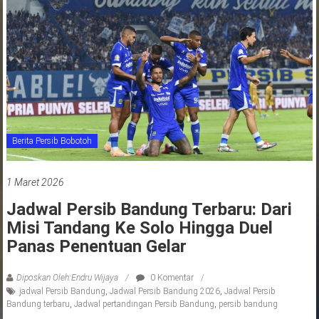
jawa
barat
indonesia
Berita Persib Bobotoh
1 Maret 2026
Jadwal Persib Bandung Terbaru: Dari
Misi Tandang Ke Solo Hingga Duel
Panas Penentuan Gelar
Diposkan Oleh:Endru Wijaya
0 Komentar
jadwal Persib Bandung
,
Jadwal Persib Bandung 2026
,
Jadwal Persib
Bandung terbaru
,
Jadwal pertandingan Persib Bandung
,
persib bandung