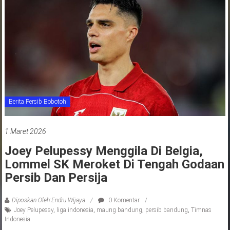
jawa
barat
indonesia
Berita Persib Bobotoh
1 Maret 2026
Joey Pelupessy Menggila Di Belgia,
Lommel SK Meroket Di Tengah Godaan
Persib Dan Persija
Diposkan Oleh:Endru Wijaya
0 Komentar
Joey Pelupessy
,
liga indonesia
,
maung bandung
,
persib bandung
,
Timnas
Indonesia