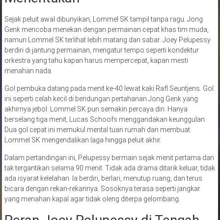
Sejak peluit awal dibunyikan, Lommel SK tampil tanpa ragu. Jong
Genk mencoba menekan dengan permainan cepat khas tim muda,
namun Lommel SK terlihat lebih matang dan sabar. Joey Pelupessy
berdiri di jantung permainan, mengatur tempo seperti kondektur
orkestra yang tahu kapan harus mempercepat, kapan mesti
menahan nada.
Gol pembuka datang pada menit ke-40 lewat kaki Rafl Seuntjens. Gol
ini seperti celah kecil di bendungan pertahanan Jong Genk yang
akhirnya jebol. Lommel SK pun semakin percaya diri. Hanya
berselang tiga menit, Lucas Schoofs menggandakan keunggulan.
Dua gol cepat ini memukul mental tuan rumah dan membuat
Lommel SK mengendalikan laga hingga peluit akhir.
Dalam pertandingan ini, Pelupessy bermain sejak menit pertama dan
tak tergantikan selama 90 menit. Tidak ada drama ditarik keluar, tidak
ada isyarat kelelahan. Ia berdiri, berlari, menutup ruang, dan terus
bicara dengan rekan-rekannya. Sosoknya terasa seperti jangkar
yang menahan kapal agar tidak oleng diterpa gelombang.