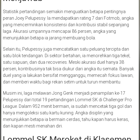
Statistik pertandingan semakin menguatkan betapa pentingnya
peran Joey Pelupessy. Ia mendapatkan rating 7 dari Fotmob, angka
yang mencerminkan konsistensi dan kontribusi stabil sepanjang
laga. Akurasi umpannya mencapai 86 persen, angka yang
menunjukkan betapa ia jarang membuang bola.
Selain itu, Pelupessy juga mencatatkan satu peluang tercipta dan
satu blok tendangan. Di sektor bertahan, ia menorehkan tiga tekel,
satu sapuan, dan dua recoveries. Meski akurasi duel hanya 38
persen, kontribusinya tak bisa diukur dari angka itu semata. Banyak
duel yang ia lakukan bersifat mengganggu, memecah fokus lawan,
dan memberi waktu bagi rekan setim untuk turun membantu.
Musim ini, laga melawan Jong Genk menjadi penampilan ke-17
Pelupessy dari total 19 pertandingan Lommel SK di Challenger Pro
League. Dalam 952 menit bermain, ia sudah mencetak tiga gol dan
hanya mengoleksi satu kartu kuning. Angka disiplin yang
menunjukkan betapa ia bermain cerdas, tahu kapan harus keras,
dan kapan mesti menahan diri.
Lommel SK Meroket di Klasemen