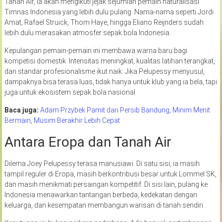
Tanah Air, ia akan mengikuti jejak sejumlah pemain naturalisasi
Timnas Indonesia yang lebih dulu pulang. Nama-nama seperti Jordi
Amat, Rafael Struick, Thom Haye, hingga Eliano Reijnders sudah
lebih dulu merasakan atmosfer sepak bola Indonesia.
Kepulangan pemain-pemain ini membawa warna baru bagi
kompetisi domestik. Intensitas meningkat, kualitas latihan terangkat,
dan standar profesionalisme ikut naik. Jika Pelupessy menyusul,
dampaknya bisa terasa luas, tidak hanya untuk klub yang ia bela, tapi
juga untuk ekosistem sepak bola nasional.
Baca juga:
Adam Przybek Pamit dari Persib Bandung, Minim Menit
Bermain, Musim Berakhir Lebih Cepat
Antara Eropa dan Tanah Air
Dilema Joey Pelupessy terasa manusiawi. Di satu sisi, ia masih
tampil reguler di Eropa, masih berkontribusi besar untuk Lommel SK,
dan masih menikmati persaingan kompetitif. Di sisi lain, pulang ke
Indonesia menawarkan tantangan berbeda, kedekatan dengan
keluarga, dan kesempatan membangun warisan di tanah sendiri.