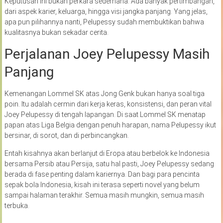
Keputusan ini bukan perkara sederhana. Ada banyak pertimbangan,
dari aspek karier, keluarga, hingga visi jangka panjang. Yang jelas,
apa pun pilihannya nanti, Pelupessy sudah membuktikan bahwa
kualitasnya bukan sekadar cerita.
Perjalanan Joey Pelupessy Masih
Panjang
Kemenangan Lommel SK atas Jong Genk bukan hanya soal tiga
poin. Itu adalah cermin dari kerja keras, konsistensi, dan peran vital
Joey Pelupessy di tengah lapangan. Di saat Lommel SK menatap
papan atas Liga Belgia dengan penuh harapan, nama Pelupessy ikut
bersinar, di sorot, dan di perbincangkan.
Entah kisahnya akan berlanjut di Eropa atau berbelok ke Indonesia
bersama Persib atau Persija, satu hal pasti, Joey Pelupessy sedang
berada di fase penting dalam kariernya. Dan bagi para pencinta
sepak bola Indonesia, kisah ini terasa seperti novel yang belum
sampai halaman terakhir. Semua masih mungkin, semua masih
terbuka.