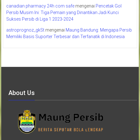
canadian pharmacy 24h com safe
mengenai
Pencetak Gol
Persib Musim Ini: Tiga Pemain yang Dinantikan Jadi Kunci
Sukses Persib di Liga 1 2023-2024
astroprognoz_gkSt
mengenai
Maung Bandung: Mengapa Persib
Memiliki Basis Suporter Terbesar dan Terfanatik di Indonesia
About Us