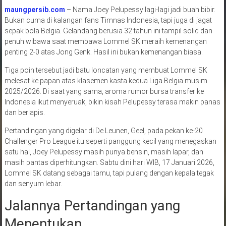
maungpersib.com
– Nama Joey Pelupessy lagi-lagi jadi buah bibir.
Bukan cuma di kalangan fans Timnas Indonesia, tapi juga di jagat
sepak bola Belgia. Gelandang berusia 32 tahun ini tampil solid dan
penuh wibawa saat membawa Lommel SK meraih kemenangan
penting 2-0 atas Jong Genk. Hasil ini bukan kemenangan biasa.
Tiga poin tersebut jadi batu loncatan yang membuat Lommel SK
melesat ke papan atas klasemen kasta kedua Liga Belgia musim
2025/2026. Di saat yang sama, aroma rumor bursa transfer ke
Indonesia ikut menyeruak, bikin kisah Pelupessy terasa makin panas
dan berlapis.
Pertandingan yang digelar di De Leunen, Geel, pada pekan ke-20
Challenger Pro League itu seperti panggung kecil yang menegaskan
satu hal, Joey Pelupessy masih punya bensin, masih lapar, dan
masih pantas diperhitungkan. Sabtu dini hari WIB, 17 Januari 2026,
Lommel SK datang sebagai tamu, tapi pulang dengan kepala tegak
dan senyum lebar.
Jalannya Pertandingan yang
Menentukan