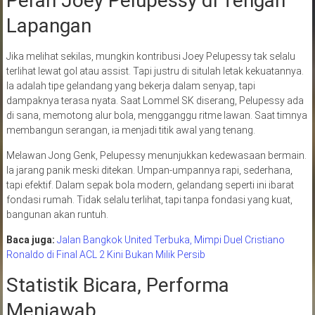
Peran Joey Pelupessy di Tengah
Lapangan
Jika melihat sekilas, mungkin kontribusi Joey Pelupessy tak selalu
terlihat lewat gol atau assist. Tapi justru di situlah letak kekuatannya.
Ia adalah tipe gelandang yang bekerja dalam senyap, tapi
dampaknya terasa nyata. Saat Lommel SK diserang, Pelupessy ada
di sana, memotong alur bola, mengganggu ritme lawan. Saat timnya
membangun serangan, ia menjadi titik awal yang tenang.
Melawan Jong Genk, Pelupessy menunjukkan kedewasaan bermain.
Ia jarang panik meski ditekan. Umpan-umpannya rapi, sederhana,
tapi efektif. Dalam sepak bola modern, gelandang seperti ini ibarat
fondasi rumah. Tidak selalu terlihat, tapi tanpa fondasi yang kuat,
bangunan akan runtuh.
Baca juga:
Jalan Bangkok United Terbuka, Mimpi Duel Cristiano
Ronaldo di Final ACL 2 Kini Bukan Milik Persib
Statistik Bicara, Performa
Menjawab