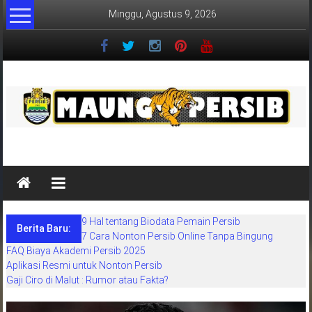
Lompat
Minggu, Agustus 9, 2026
ke
konten
MaungPersib
Maung
Persib
adalah
9 Hal tentang Biodata Pemain Persib
situs
Berita Baru:
7 Cara Nonton Persib Online Tanpa Bingung
berita
FAQ Biaya Akademi Persib 2025
khusus
Aplikasi Resmi untuk Nonton Persib
sepakbola
Gaji Ciro di Malut : Rumor atau Fakta?
daerah
bandung