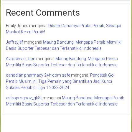
Recent Comments
Emily Jones
mengenai
Dibalik Gaharnya Prabu Persib, Sebagai
Maskot Keren Persib!
Jeffreyjef
mengenai
Maung Bandung: Mengapa Persib Memiliki
Basis Suporter Terbesar dan Terfanatik di Indonesia
Avtoservis_lbpn
mengenai
Maung Bandung: Mengapa Persib
Memiliki Basis Suporter Terbesar dan Terfanatik di Indonesia
canadian pharmacy 24h com safe
mengenai
Pencetak Gol
Persib Musim Ini: Tiga Pemain yang Dinantikan Jadi Kunci
Sukses Persib di Liga 1 2023-2024
astroprognoz_gkSt
mengenai
Maung Bandung: Mengapa Persib
Memiliki Basis Suporter Terbesar dan Terfanatik di Indonesia