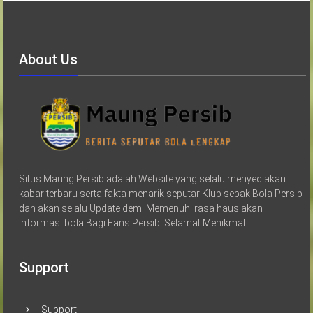
About Us
Situs Maung Persib adalah Website yang selalu menyediakan
kabar terbaru serta fakta menarik seputar Klub sepak Bola Persib
dan akan selalu Update demi Memenuhi rasa haus akan
informasi bola Bagi Fans Persib. Selamat Menikmati!
Support
Support