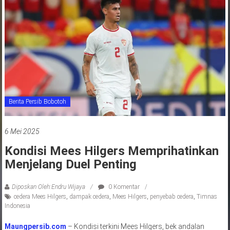
jawa
barat
indonesia
Berita Persib Bobotoh
6 Mei 2025
Kondisi Mees Hilgers Memprihatinkan
Menjelang Duel Penting
Diposkan Oleh:Endru Wijaya
0 Komentar
cedera Mees Hilgers
,
dampak cedera
,
Mees Hilgers
,
penyebab cedera
,
Timnas
Indonesia
Maungpersib.com
– Kondisi terkini Mees Hilgers, bek andalan