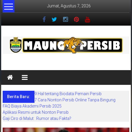
Lompat
Jumat, Agustus 7, 2026
ke
konten
MaungPersib
Maung
Persib
adalah
9 Hal tentang Biodata Pemain Persib
situs
Berita Baru:
7 Cara Nonton Persib Online Tanpa Bingung
berita
FAQ Biaya Akademi Persib 2025
khusus
Aplikasi Resmi untuk Nonton Persib
sepakbola
Gaji Ciro di Malut : Rumor atau Fakta?
daerah
bandung