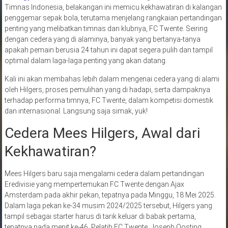
Timnas Indonesia, belakangan ini memicu kekhawatiran di kalangan
penggemar sepak bola, terutama menjelang rangkaian pertandingan
penting yang melibatkan timnas dan klubnya, FC Twente. Seiring
dengan cedera yang di alaminya, banyak yang bertanya-tanya
apakah pemain berusia 24 tahun ini dapat segera pulih dan tampil
optimal dalam laga-laga penting yang akan datang.
Kali ini akan membahas lebih dalam mengenai cedera yang di alami
oleh Hilgers, proses pemulihan yang di hadapi, serta dampaknya
terhadap performa timnya, FC Twente, dalam kompetisi domestik
dan internasional. Langsung saja simak, yuk!
Cedera Mees Hilgers, Awal dari
Kekhawatiran?
Mees Hilgers baru saja mengalami cedera dalam pertandingan
Eredivisie yang mempertemukan FC Twente dengan Ajax
Amsterdam pada akhir pekan, tepatnya pada Minggu, 18 Mei 2025.
Dalam laga pekan ke-34 musim 2024/2025 tersebut, Hilgers yang
tampil sebagai starter harus di tarik keluar di babak pertama,
tepatnya pada menit ke-46. Pelatih FC Twente, Joseph Oosting,